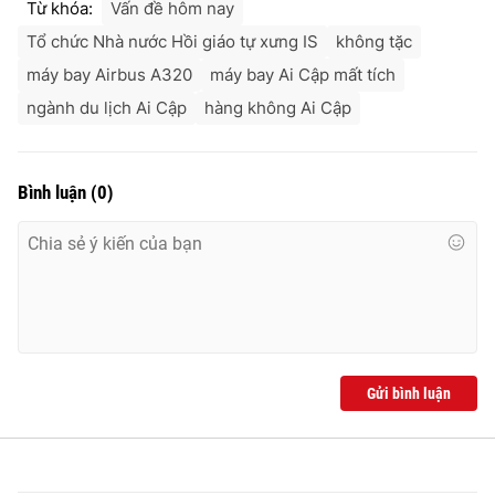
Từ khóa:
Vấn đề hôm nay
Ðiện thoại Thời báo VTV:
024.66 897 897
Tổ chức Nhà nước Hồi giáo tự xưng IS
không tặc
Email:
toasoan@vtv.vn
máy bay Airbus A320
máy bay Ai Cập mất tích
Liên hệ quảng cáo:
024-7300.7108
ngành du lịch Ai Cập
hàng không Ai Cập
Bình luận
(
0
)
® Cấm sao chép dưới mọi hình thức nếu không có sự chấp
Gửi bình luận
thuận bằng văn bản. Ghi rõ nguồn VTV.vn khi phát hành lại
thông tin từ website này.