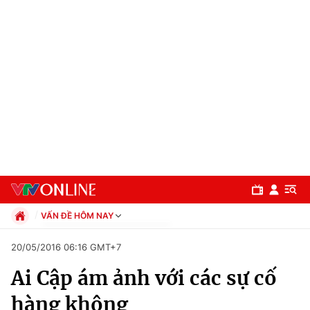
VẤN ĐỀ HÔM NAY
Chính trị
20/05/2016 06:16 GMT+7
Xã hội
Ai Cập ám ảnh với các sự cố
Pháp luật
Chuyên mục
Kinh tế
hàng không
Thể thao