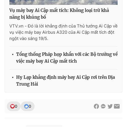
Vụ máy bay Ai Cập mất tích: Không loại trừ khả
năng bị khủng bố
VTV.vn - Đó là lời khẳng định của Thủ tướng Ai Cập về
THỜI BÁO VTV
vụ việc máy bay Airbus A320 của Ai Cập mất tích đột
ngột vào sáng 19/5.
Tổng thống Pháp họp khẩn với các Bộ trưởng về
Theo dõi báo trên
việc máy bay Ai Cập mất tích
Cơ quan chủ quản:
Đài Truyền hình Việt Nam
Hy Lạp khẳng định máy bay Ai Cập rơi trên Địa
Cơ quan báo chí:
Thời báo VTV
Trung Hải
Giấy phép hoạt động báo in và báo điện tử số 483/GP-BTTTT
cấp ngày 29/12/2023
Tổng Biên tập:
Vũ Thanh Thủy
0
0
Phó Tổng Biên tập:
Nguyễn Thị Mỹ Hạnh, Phạm Quốc Thắng,
Nguyễn Trọng Ninh
Tổng đài VTV:
024.38 355 931 - 024.38 355 932