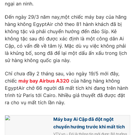
Phim VTV
ngại an ninh.
Giải trí
Hậu trường
Đến ngày 29/3 năm nay,một chiếc máy bay của hãng
Điện ảnh
Đời sống
hàng không EgyptAir chở theo 81 hành khách đã bị
Nhân vật
Âm nhạc
không tặc và phải chuyển hướng đến đảo Síp. Kẻ
Du lịch
Khán giả
không tặc sau đó được xác định là một công dân Ai
Giáo dục
Sao
Cập, có vấn đề về tâm lý. Mặc dù vụ việc không phải
Làm đẹp
Giải sao mai
là khủng bố, song đã để lại một dấu ấn xấu trong lịch
Tuyển sinh
Công nghệ
sử hàng không quốc gia này.
Chất lượng cuộc sống
Học trực tuyến
Hitech Công nghệ tương lai
Chỉ chưa đầy 2 tháng sau, vào ngày 19/5 mới đây,
Giao lưu trực tuyến
chiếc
máy bay Airbus A320
của hãng hàng không
Sản phẩm
EgyptAir chở 66 người đã mất tích khi đang trên hành
Lịch phát sóng
trình từ Paris tới Cairo. Nhiều giả thuyết đã được đặt
Thị trường
ra cho vụ mất tích lần này.
Tư vấn
Chuyên mục khác
Máy bay Ai Cập đã đột ngột
chuyển hướng trước khi mất tích
Emagazine
Podcast
VTV.vn - Đó là thông tin mới được Bộ trưởng