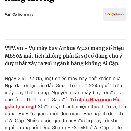
Chính trị
Truyền hình
Văn hóa - Giải trí
Vấn đề hôm nay
Xã hội
Y tế
Đời sống
Pháp luật
Công nghệ
Giáo dục
VTV.vn - Vụ máy bay Airbus A320 mang số hiệu
Y tế
MS804 mất tích không phải là sự cố đáng chú ý
duy nhất xảy ra với ngành hàng không Ai Cập.
Thế giới
Ngày 31/10/2015, một chiếc máy bay chở khách của
Tin tức
Nga đã rơi tại bán đảo Sinai. Toàn bộ 224 người trên
Kinh tế
máy bay thiệt mạng. Nguyên nhân máy bay rơi được
Thế giới đó đây
Tài chính
cho là do thiết bị nổ. Sau đó,
Tổ chức Nhà nước Hồi
Dữ liệu và đời sống
Câu chuyện quốc tế
giáo tự xưng
(IS) đã nhận trách nhiệm thực hiện vụ tấn
Thị trường
công. Vụ việc giáng một đòn mạnh vào ngành du lịch
Truyền hình
ở Ai Cập. Nhiều quốc gia đã huỷ đường bay tới khu
Góc doanh nghiệp
nghỉ dưỡng nổi tiếng Sharm El-Sheikh ở Ai Cập do lo