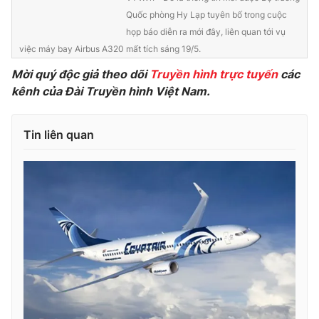
Quốc phòng Hy Lạp tuyên bố trong cuộc
Photo
Infographic
họp báo diễn ra mới đây, liên quan tới vụ
việc máy bay Airbus A320 mất tích sáng 19/5.
Video
Shorts video
Mời quý độc giả theo dõi
Truyền hình trực tuyến
các
kênh của Đài Truyền hình Việt Nam.
VTV Money
VTV Thể thao
Tin liên quan
VTV Sức khoẻ
Bất động sản
Thị trường 24h
Tấm lòng Việt
VTV4
Vươn mình bằng AI
VTV9
VTV8
Liên hệ tòa soạn
English