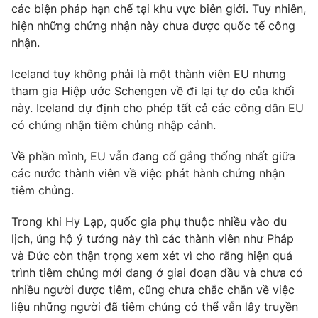
Phim VTV
các biện pháp hạn chế tại khu vực biên giới. Tuy nhiên,
Giải trí
hiện những chứng nhận này chưa được quốc tế công
Hậu trường
nhận.
Điện ảnh
Đời sống
Nhân vật
Âm nhạc
Iceland tuy không phải là một thành viên EU nhưng
Du lịch
Khán giả
tham gia Hiệp ước Schengen về đi lại tự do của khối
Giáo dục
Sao
này. Iceland dự định cho phép tất cả các công dân EU
Làm đẹp
Giải sao mai
có chứng nhận tiêm chủng nhập cảnh.
Tuyển sinh
Công nghệ
Chất lượng cuộc sống
Học trực tuyến
Về phần mình, EU vẫn đang cố gắng thống nhất giữa
Hitech Công nghệ tương lai
các nước thành viên về việc phát hành chứng nhận
Giao lưu trực tuyến
tiêm chủng.
Sản phẩm
Lịch phát sóng
Trong khi Hy Lạp, quốc gia phụ thuộc nhiều vào du
Thị trường
lịch, ủng hộ ý tưởng này thì các thành viên như Pháp
Tư vấn
và Đức còn thận trọng xem xét vì cho rằng hiện quá
trình tiêm chủng mới đang ở giai đoạn đầu và chưa có
Chuyên mục khác
nhiều người được tiêm, cũng chưa chắc chắn về việc
Emagazine
Podcast
liệu những người đã tiêm chủng có thể vẫn lây truyền