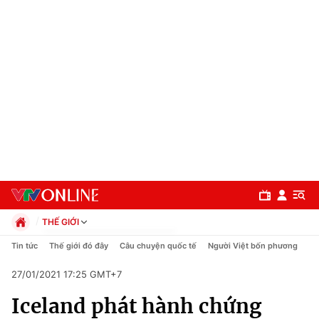
THẾ GIỚI
Chính trị
Tin tức
Thế giới đó đây
Câu chuyện quốc tế
Người Việt bốn phương
Xã hội
27/01/2021 17:25 GMT+7
Pháp luật
Chuyên mục
Kinh tế
Iceland phát hành chứng
Thể thao