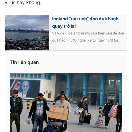
virus hay không.
Photo
Infographic
Iceland “rục rịch” đón du khách
quay trở lại
Video
Shorts video
VTV.vn - Iceland sẽ mở cửa biên giới để đón
du khách nước ngoài kể từ ngày 15/6 tới.
VTV Money
VTV Thể thao
VTV Sức khoẻ
Bất động sản
Tin liên quan
Thị trường 24h
Tấm lòng Việt
VTV4
Vươn mình bằng AI
VTV9
VTV8
Liên hệ tòa soạn
English