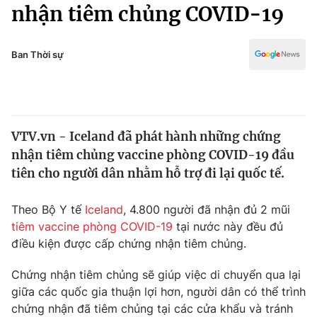
Chính trị
nhận tiêm chủng COVID-19
Truyền hình
Văn hóa - Giải trí
Xã hội
Y tế
Ban Thời sự
Đời sống
Pháp luật
Công nghệ
Giáo dục
Y tế
VTV.vn - Iceland đã phát hành những chứng
nhận tiêm chủng vaccine phòng COVID-19 đầu
Thế giới
tiên cho người dân nhằm hỗ trợ đi lại quốc tế.
Tin tức
Kinh tế
Theo Bộ Y tế
Iceland
, 4.800 người đã nhận đủ 2 mũi
Thế giới đó đây
tiêm vaccine phòng COVID-19
tại nước này đều đủ
Tài chính
điều kiện được cấp chứng nhận tiêm chủng.
Dữ liệu và đời sống
Câu chuyện quốc tế
Thị trường
Chứng nhận tiêm chủng sẽ giúp việc di chuyển qua lại
Truyền hình
giữa các quốc gia thuận lợi hơn, người dân có thể trình
Góc doanh nghiệp
chứng nhận đã tiêm chủng tại các cửa khẩu và tránh