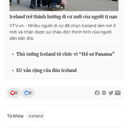
Iceland trở thành hướng di cư mới của người tị nạn
VTV.vn - Nhiều người di cư đã chọn Iceland làm nơi ở
THỜI BÁO VTV
mới và nhận được sự chào đón thịnh tình của người
dân bản địa.
Thủ tướng Iceland từ chức vì “Hồ sơ Panama”
Theo dõi báo trên
EU vẫn rộng cửa đón Iceland
Cơ quan chủ quản:
Đài Truyền hình Việt Nam
Cơ quan báo chí:
Thời báo VTV
Giấy phép hoạt động báo in và báo điện tử số 483/GP-BTTTT
0
0
cấp ngày 29/12/2023
Tổng Biên tập:
Vũ Thanh Thủy
Phó Tổng Biên tập:
Nguyễn Thị Mỹ Hạnh, Phạm Quốc Thắng,
Nguyễn Trọng Ninh
Từ khóa:
Iceland
Tổng đài VTV:
024.38 355 931 - 024.38 355 932