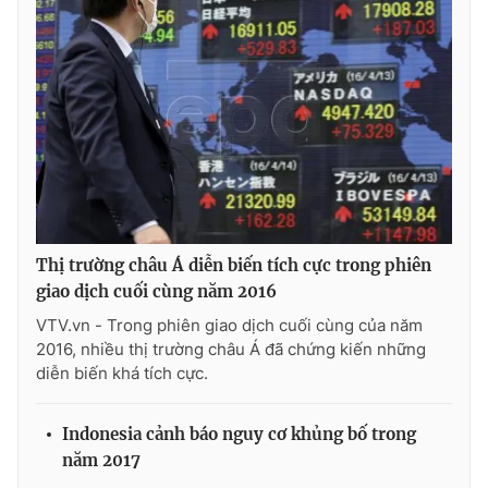
Phim VTV
Giải trí
Hậu trường
Điện ảnh
Đời sống
Nhân vật
Âm nhạc
Du lịch
Khán giả
Giáo dục
Sao
Làm đẹp
Giải sao mai
Tuyển sinh
Công nghệ
Chất lượng cuộc sống
Học trực tuyến
Hitech Công nghệ tương lai
Thị trường châu Á diễn biến tích cực trong phiên
Giao lưu trực tuyến
giao dịch cuối cùng năm 2016
Sản phẩm
VTV.vn - Trong phiên giao dịch cuối cùng của năm
Lịch phát sóng
Thị trường
2016, nhiều thị trường châu Á đã chứng kiến những
diễn biến khá tích cực.
Tư vấn
Chuyên mục khác
Indonesia cảnh báo nguy cơ khủng bố trong
Emagazine
Podcast
năm 2017