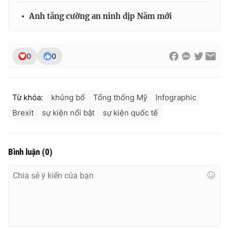
Anh tăng cường an ninh dịp Năm mới
Photo
Infographic
Video
Shorts video
0
0
VTV Money
VTV Thể thao
Từ khóa:
khủng bố
Tổng thống Mỹ
Infographic
VTV Sức khoẻ
Bất động sản
Brexit
sự kiện nổi bật
sự kiện quốc tế
Thị trường 24h
Tấm lòng Việt
Bình luận
(
0
)
VTV4
Vươn mình bằng AI
VTV9
VTV8
Liên hệ tòa soạn
English