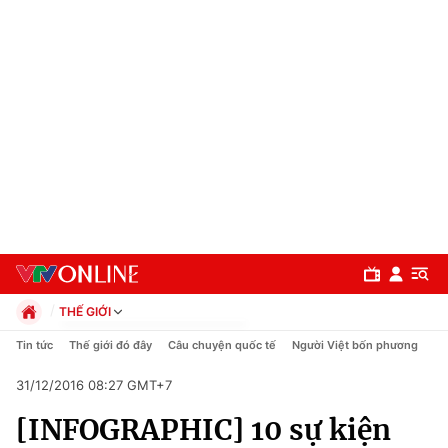
THẾ GIỚI
Chính trị
Tin tức
Thế giới đó đây
Câu chuyện quốc tế
Người Việt bốn phương
Xã hội
31/12/2016 08:27 GMT+7
Pháp luật
Chuyên mục
Kinh tế
[INFOGRAPHIC] 10 sự kiện
Thể thao