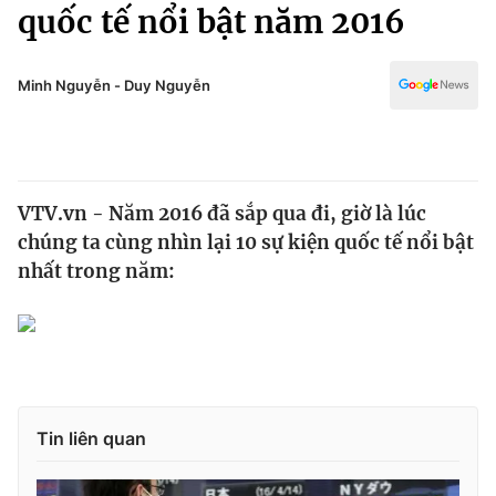
Chính trị
quốc tế nổi bật năm 2016
Truyền hình
Văn hóa - Giải trí
Xã hội
Y tế
Minh Nguyễn - Duy Nguyễn
Đời sống
Pháp luật
Công nghệ
Giáo dục
Y tế
VTV.vn - Năm 2016 đã sắp qua đi, giờ là lúc
chúng ta cùng nhìn lại 10 sự kiện quốc tế nổi bật
Thế giới
nhất trong năm:
Tin tức
Kinh tế
Thế giới đó đây
Tài chính
Dữ liệu và đời sống
Câu chuyện quốc tế
Thị trường
Tin liên quan
Truyền hình
Góc doanh nghiệp