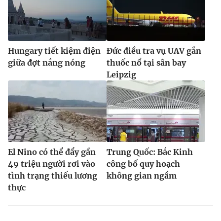
Ðiện thoại Thời báo VTV:
024.66 897 897
Email:
toasoan@vtv.vn
Liên hệ quảng cáo:
024-7300.7108
Hungary tiết kiệm điện
Đức điều tra vụ UAV gắn
giữa đợt nắng nóng
thuốc nổ tại sân bay
Leipzig
El Nino có thể đẩy gần
Trung Quốc: Bắc Kinh
49 triệu người rơi vào
công bố quy hoạch
® Cấm sao chép dưới mọi hình thức nếu không có sự chấp
tình trạng thiếu lương
không gian ngầm
thuận bằng văn bản. Ghi rõ nguồn VTV.vn khi phát hành lại
thực
thông tin từ website này.