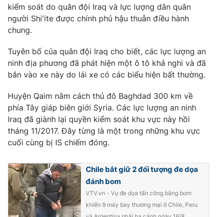
Phim VTV
kiểm soát do quân đội Iraq và lực lượng dân quân
Giải trí
người Shi'ite được chính phủ hậu thuẫn điều hành
Hậu trường
chung.
Điện ảnh
Đời sống
Nhân vật
Âm nhạc
Tuyên bố của quân đội Iraq cho biết, các lực lượng an
Du lịch
Khán giả
ninh địa phương đã phát hiện một ô tô khả nghi và đã
Giáo dục
Sao
bắn vào xe này do lái xe có các biểu hiện bất thường.
Làm đẹp
Giải sao mai
Tuyển sinh
Công nghệ
Huyện Qaim nằm cách thủ đô Baghdad 300 km về
Chất lượng cuộc sống
Học trực tuyến
phía Tây giáp biên giới Syria. Các lực lượng an ninh
Hitech Công nghệ tương lai
Iraq đã giành lại quyền kiểm soát khu vực này hồi
Giao lưu trực tuyến
tháng 11/2017. Đây từng là một trong những khu vực
Sản phẩm
cuối cùng bị IS chiếm đóng.
Lịch phát sóng
Thị trường
Chile bắt giữ 2 đối tượng đe dọa
Tư vấn
đánh bom
Chuyên mục khác
VTV.vn - Vụ đe dọa tấn công bằng bom
Emagazine
Podcast
khiến 9 máy bay thương mại ở Chile, Peru
và Argentina phải hạ cánh ngày 16/8.