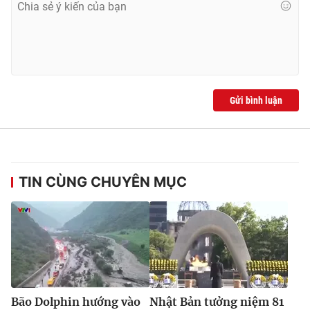
Ðiện thoại Thời báo VTV:
024.66 897 897
Email:
toasoan@vtv.vn
Liên hệ quảng cáo:
024-7300.7108
Gửi bình luận
TIN CÙNG CHUYÊN MỤC
® Cấm sao chép dưới mọi hình thức nếu không có sự chấp
thuận bằng văn bản. Ghi rõ nguồn VTV.vn khi phát hành lại
thông tin từ website này.
Bão Dolphin hướng vào
Nhật Bản tưởng niệm 81