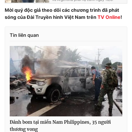
Photo
Infographic
Mời quý độc giả theo dõi các chương trình đã phát
sóng của Đài Truyền hình Việt Nam trên
TV Online
!
Video
Shorts video
Tin liên quan
VTV Money
VTV Thể thao
VTV Sức khoẻ
Bất động sản
Thị trường 24h
Tấm lòng Việt
VTV4
Vươn mình bằng AI
VTV9
VTV8
Đánh bom tại miền Nam Philippines, 35 người
Liên hệ tòa soạn
English
thương vong