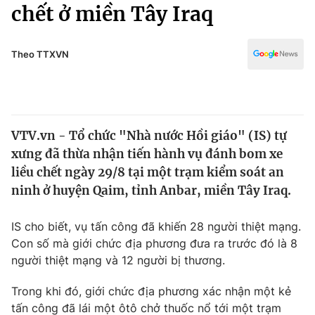
Chính trị
chết ở miền Tây Iraq
Truyền hình
Văn hóa - Giải trí
Xã hội
Y tế
Theo TTXVN
Đời sống
Pháp luật
Công nghệ
Giáo dục
Y tế
VTV.vn - Tổ chức "Nhà nước Hồi giáo" (IS) tự
xưng đã thừa nhận tiến hành vụ đánh bom xe
Thế giới
liều chết ngày 29/8 tại một trạm kiểm soát an
ninh ở huyện Qaim, tỉnh Anbar, miền Tây Iraq.
Tin tức
Kinh tế
Thế giới đó đây
IS cho biết, vụ tấn công đã khiến 28 người thiệt mạng.
Tài chính
Con số mà giới chức địa phương đưa ra trước đó là 8
Dữ liệu và đời sống
Câu chuyện quốc tế
người thiệt mạng và 12 người bị thương.
Thị trường
Truyền hình
Trong khi đó, giới chức địa phương xác nhận một kẻ
Góc doanh nghiệp
tấn công đã lái một ôtô chở thuốc nổ tới một trạm