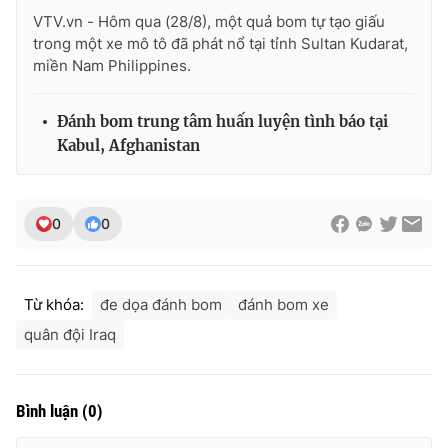
VTV.vn - Hôm qua (28/8), một quả bom tự tạo giấu
trong một xe mô tô đã phát nổ tại tỉnh Sultan Kudarat,
miền Nam Philippines.
THỜI BÁO VTV
Đánh bom trung tâm huấn luyện tình báo tại
Kabul, Afghanistan
Theo dõi báo trên
0
0
Cơ quan chủ quản:
Đài Truyền hình Việt Nam
Cơ quan báo chí:
Thời báo VTV
Từ khóa:
đe dọa đánh bom
đánh bom xe
Giấy phép hoạt động báo in và báo điện tử số 483/GP-BTTTT
cấp ngày 29/12/2023
quân đội Iraq
Tổng Biên tập:
Vũ Thanh Thủy
Phó Tổng Biên tập:
Nguyễn Thị Mỹ Hạnh, Phạm Quốc Thắng,
Nguyễn Trọng Ninh
Bình luận
(
0
)
Tổng đài VTV:
024.38 355 931 - 024.38 355 932