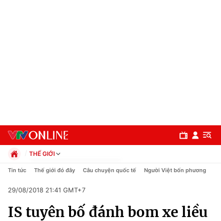
THẾ GIỚI
Chính trị
Tin tức
Thế giới đó đây
Câu chuyện quốc tế
Người Việt bốn phương
Xã hội
29/08/2018 21:41 GMT+7
Pháp luật
Chuyên mục
Kinh tế
IS tuyên bố đánh bom xe liều
Thể thao