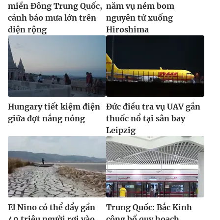
miền Đông Trung Quốc,
năm vụ ném bom
cảnh báo mưa lớn trên
nguyên tử xuống
diện rộng
Hiroshima
Hungary tiết kiệm điện
Đức điều tra vụ UAV gắn
giữa đợt nắng nóng
thuốc nổ tại sân bay
Leipzig
El Nino có thể đẩy gần
Trung Quốc: Bắc Kinh
49 triệu người rơi vào
công bố quy hoạch