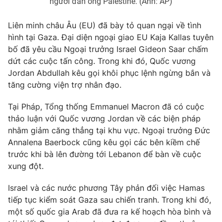
người đàn ông Palestine. (Ảnh: AP)
Email:
toasoan@vtv.vn
Liên hệ quảng cáo:
024-7300.7108
Liên minh châu Âu (EU) đã bày tỏ quan ngại về tình
hình tại Gaza. Đại diện ngoại giao EU Kaja Kallas tuyên
bố đã yêu cầu Ngoại trưởng Israel Gideon Saar chấm
dứt các cuộc tấn công. Trong khi đó, Quốc vương
Jordan Abdullah kêu gọi khôi phục lệnh ngừng bắn và
tăng cường viện trợ nhân đạo.
Tại Pháp, Tổng thống Emmanuel Macron đã có cuộc
thảo luận với Quốc vương Jordan về các biện pháp
nhằm giảm căng thẳng tại khu vực. Ngoại trưởng Đức
Annalena Baerbock cũng kêu gọi các bên kiềm chế
trước khi bà lên đường tới Lebanon để bàn về cuộc
® Cấm sao chép dưới mọi hình thức nếu không có sự chấp
thuận bằng văn bản. Ghi rõ nguồn VTV.vn khi phát hành lại
xung đột.
thông tin từ website này.
Israel và các nước phương Tây phản đối việc Hamas
tiếp tục kiểm soát Gaza sau chiến tranh. Trong khi đó,
một số quốc gia Arab đã đưa ra kế hoạch hòa bình và