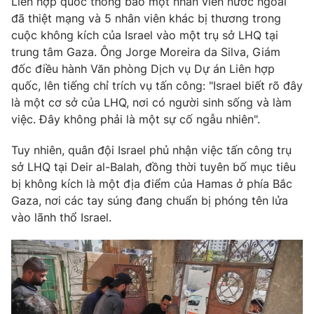
Liên hợp quốc thông báo một nhân viên nước ngoài
Phim VTV
Giải trí
đã thiệt mạng và 5 nhân viên khác bị thương trong
Hậu trường
cuộc không kích của Israel vào một trụ sở LHQ tại
Điện ảnh
trung tâm Gaza. Ông Jorge Moreira da Silva, Giám
Đời sống
Nhân vật
đốc điều hành Văn phòng Dịch vụ Dự án Liên hợp
Âm nhạc
Du lịch
quốc, lên tiếng chỉ trích vụ tấn công: "Israel biết rõ đây
Khán giả
Giáo dục
Sao
là một cơ sở của LHQ, nơi có người sinh sống và làm
Làm đẹp
Giải sao mai
việc. Đây không phải là một sự cố ngẫu nhiên".
Tuyển sinh
Công nghệ
Chất lượng cuộc sống
Tuy nhiên, quân đội Israel phủ nhận việc tấn công trụ
Học trực tuyến
Hitech Công nghệ tương lai
sở LHQ tại Deir al-Balah, đồng thời tuyên bố mục tiêu
Giao lưu trực tuyến
bị không kích là một địa điểm của Hamas ở phía Bắc
Sản phẩm
Gaza, nơi các tay súng đang chuẩn bị phóng tên lửa
vào lãnh thổ Israel.
Lịch phát sóng
Thị trường
Tư vấn
Chuyên mục khác
Emagazine
Podcast