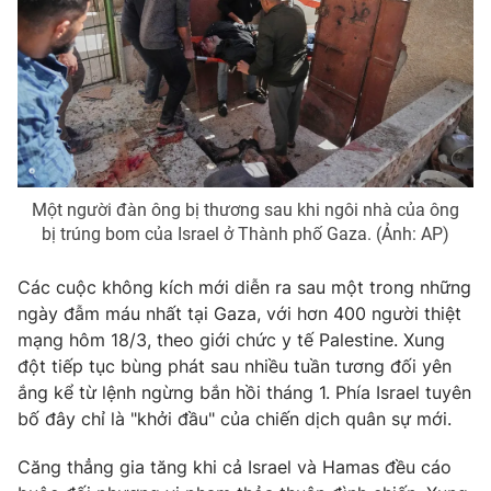
Photo
Infographic
Video
Shorts video
VTV Money
VTV Thể thao
Một người đàn ông bị thương sau khi ngôi nhà của ông
VTV Sức khoẻ
Bất động sản
bị trúng bom của Israel ở Thành phố Gaza. (Ảnh: AP)
Các cuộc không kích mới diễn ra sau một trong những
Thị trường 24h
Tấm lòng Việt
ngày đẫm máu nhất tại Gaza, với hơn 400 người thiệt
mạng hôm 18/3, theo giới chức y tế Palestine. Xung
VTV4
Vươn mình bằng AI
đột tiếp tục bùng phát sau nhiều tuần tương đối yên
ắng kể từ lệnh ngừng bắn hồi tháng 1. Phía Israel tuyên
VTV9
VTV8
bố đây chỉ là "khởi đầu" của chiến dịch quân sự mới.
Căng thẳng gia tăng khi cả Israel và Hamas đều cáo
Liên hệ tòa soạn
English