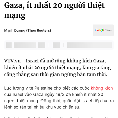
Chính trị
Gaza, ít nhất 20 người thiệt
Truyền hình
mạng
Văn hóa - Giải trí
Xã hội
Y tế
Đời sống
Mạnh Dương (Theo Reuters)
Pháp luật
Công nghệ
Giáo dục
Y tế
VTV.vn - Israel đã mở rộng không kích Gaza,
Thế giới
khiến ít nhất 20 người thiệt mạng, làm gia tăng
Tin tức
căng thẳng sau thời gian ngừng bắn tạm thời.
Kinh tế
Thế giới đó đây
Lực lượng y tế Palestine cho biết các cuộc
không kích
Tài chính
Dữ liệu và đời sống
của Israel vào Gaza ngày 19/3 đã khiến ít nhất 20
Câu chuyện quốc tế
Thị trường
người thiệt mạng. Đồng thời, quân đội Israel tiếp tục ra
lệnh sơ tán tại nhiều khu vực chiến sự.
Truyền hình
Góc doanh nghiệp