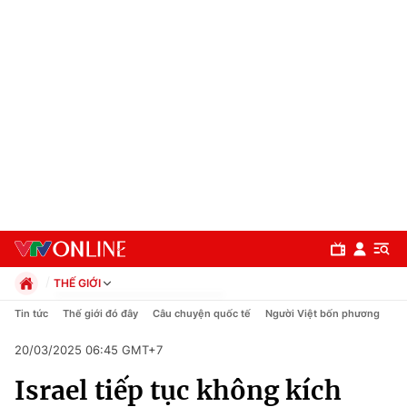
THẾ GIỚI
Chính trị
Tin tức
Thế giới đó đây
Câu chuyện quốc tế
Người Việt bốn phương
Xã hội
20/03/2025 06:45 GMT+7
Pháp luật
Chuyên mục
Kinh tế
Israel tiếp tục không kích
Thể thao