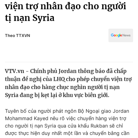
Chính trị
viện trợ nhân đạo cho người
Truyền hình
tị nạn Syria
Văn hóa - Giải trí
Xã hội
Y tế
Đời sống
Theo TTXVN
Pháp luật
Công nghệ
Giáo dục
Y tế
VTV.vn - Chính phủ Jordan thông báo đã chấp
Thế giới
thuận đề nghị của LHQ cho phép chuyển viện trợ
Tin tức
nhân đạo cho hàng chục nghìn người tị nạn
Kinh tế
Syria đang bị kẹt lại ở khu vực biên giới.
Thế giới đó đây
Tài chính
Dữ liệu và đời sống
Câu chuyện quốc tế
Tuyên bố của người phát ngôn Bộ Ngoại giao Jordan
Thị trường
Mohammad Kayed nêu rõ việc chuyển hàng viện trợ
cho người tị nạn Syria qua cửa khẩu Rukban sẽ chỉ
Truyền hình
Góc doanh nghiệp
được thực hiện duy nhất một lần và chuyển bằng cần