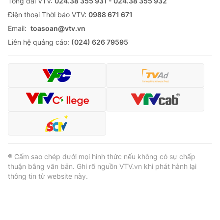
Tổng đài VTV:
024.38 355 931 - 024.38 355 932
Ðiện thoại Thời báo VTV:
0988 671 671
Email:
toasoan@vtv.vn
Liên hệ quảng cáo:
(024) 626 79595
® Cấm sao chép dưới mọi hình thức nếu không có sự chấp
thuận bằng văn bản. Ghi rõ nguồn VTV.vn khi phát hành lại
thông tin từ website này.