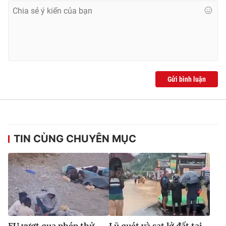
Ðiện thoại Thời báo VTV:
024.66 897 897
Email:
toasoan@vtv.vn
Liên hệ quảng cáo:
024-7300.7108
Gửi bình luận
TIN CÙNG CHUYÊN MỤC
® Cấm sao chép dưới mọi hình thức nếu không có sự chấp
thuận bằng văn bản. Ghi rõ nguồn VTV.vn khi phát hành lại
thông tin từ website này.
EU vượt qua phép thử
Lũ quét và sạt lở đất tại