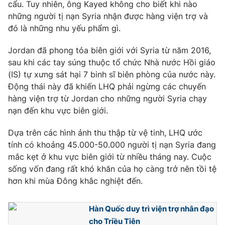
Phim VTV
cẩu. Tuy nhiên, ông Kayed không cho biết khi nào
Giải trí
những người tị nạn Syria nhận được hàng viện trợ và
Hậu trường
đó là những nhu yếu phẩm gì.
Điện ảnh
Đời sống
Nhân vật
Jordan đã phong tỏa biên giới với Syria từ năm 2016,
Âm nhạc
Du lịch
sau khi các tay súng thuộc tổ chức Nhà nước Hồi giáo
Khán giả
Giáo dục
Sao
(IS) tự xưng sát hại 7 binh sĩ biên phòng của nước này.
Làm đẹp
Giải sao mai
Động thái này đã khiến LHQ phải ngừng các chuyến
Tuyển sinh
Công nghệ
hàng viện trợ từ Jordan cho những người Syria chạy
Chất lượng cuộc sống
Học trực tuyến
nạn đến khu vực biên giới.
Hitech Công nghệ tương lai
Giao lưu trực tuyến
Dựa trên các hình ảnh thu thập từ vệ tinh, LHQ ước
Sản phẩm
tính có khoảng 45.000-50.000 người tị nạn Syria đang
Lịch phát sóng
mắc kẹt ở khu vực biên giới từ nhiều tháng nay. Cuộc
Thị trường
sống vốn đang rất khó khăn của họ càng trở nên tồi tệ
Tư vấn
hơn khi mùa Đông khắc nghiệt đến.
Chuyên mục khác
Hàn Quốc duy trì viện trợ nhân đạo
Emagazine
Podcast
cho Triều Tiên