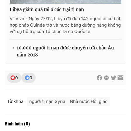
Libya giảm quá tải ở các trại tị nạn
VTV.vn - Ngày 27/12, Libya đã đưa 142 người di cư bất
hợp pháp Guinée trở về nước bằng đường hàng không
THỜI BÁO VTV
với sự hỗ trợ của Tổ chức Di cư Quốc tế.
10.000 người tị nạn được chuyển tới châu Âu
năm 2018
Theo dõi báo trên
Cơ quan chủ quản:
Đài Truyền hình Việt Nam
0
0
Cơ quan báo chí:
Thời báo VTV
Giấy phép hoạt động báo in và báo điện tử số 483/GP-BTTTT
cấp ngày 29/12/2023
Từ khóa:
người tị nạn Syria
Nhà nước Hồi giáo
Tổng Biên tập:
Vũ Thanh Thủy
Phó Tổng Biên tập:
Nguyễn Thị Mỹ Hạnh, Phạm Quốc Thắng,
Nguyễn Trọng Ninh
Bình luận
(
0
)
Tổng đài VTV:
024.38 355 931 - 024.38 355 932