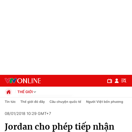
THẾ GIỚI
Chính trị
Tin tức
Thế giới đó đây
Câu chuyện quốc tế
Người Việt bốn phương
Xã hội
08/01/2018 10:29 GMT+7
Pháp luật
Chuyên mục
Kinh tế
Jordan cho phép tiếp nhận
Thể thao