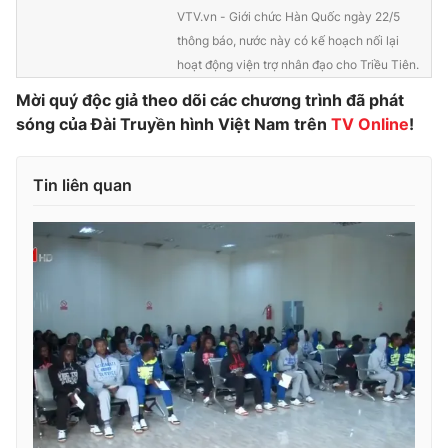
VTV.vn - Giới chức Hàn Quốc ngày 22/5
Photo
Infographic
thông báo, nước này có kế hoạch nối lại
hoạt động viện trợ nhân đạo cho Triều Tiên.
Video
Shorts video
Mời quý độc giả theo dõi các chương trình đã phát
sóng của Đài Truyền hình Việt Nam trên
TV Online
!
VTV Money
VTV Thể thao
Tin liên quan
VTV Sức khoẻ
Bất động sản
Thị trường 24h
Tấm lòng Việt
VTV4
Vươn mình bằng AI
VTV9
VTV8
Liên hệ tòa soạn
English