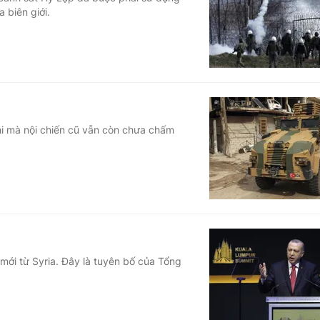
 biên giới.
Góc ảnh
Giáo dục
Công nghệ
Tuyển sinh
Hitech Công ng
Học trực tuyến
Sản phẩm
khi mà nội chiến cũ vẫn còn chưa chấm
g
Thị trường
Tư vấn
mới từ Syria. Đây là tuyên bố của Tổng