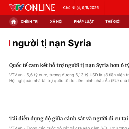
Chủ Nhật, 9/8/2026
CHÍNH TRỊ
XÃ HỘI
PHÁP LUẬT
THẾ GIỚI
Chính trị
Xã hội
người tị nạn Syria
Thế giới
Kinh tế
Quốc tế cam kết hỗ trợ người tị nạn Syria hơn 6 
Tin tức
Tài chính
VTV.vn - 5,6 tỷ euro, tương đương 6,13 tỷ USD là số tiền viện t
Hội nghị các nhà tài trợ quốc tế do Liên minh châu Âu (EU) chủ t
Thế giới đó đây
Thị trường
Câu chuyện quốc tế
Góc doanh nghiệp
Dữ liệu và đời sống
Tái diễn đụng độ giữa cảnh sát và người di cư tạ
VTV.vn - Trong các cuộc xô xát xảy ra vào đêm 6/3, lực lượng