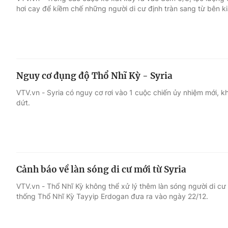
hơi cay để kiềm chế những người di cư định tràn sang từ bên kia
Giải trí
Đời sống
Điện ảnh
Du lịch
Nguy cơ đụng độ Thổ Nhĩ Kỳ - Syria
Âm nhạc
Làm đẹp
VTV.vn - Syria có nguy cơ rơi vào 1 cuộc chiến ủy nhiệm mới, 
dứt.
Sao
Chất lượng cuộc sốn
Cảnh báo về làn sóng di cư mới từ Syria
VTV.vn - Thổ Nhĩ Kỳ không thể xử lý thêm làn sóng người di cư 
thống Thổ Nhĩ Kỳ Tayyip Erdogan đưa ra vào ngày 22/12.