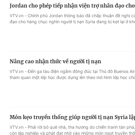
Jordan cho phép tiếp nhận viện trợ nhân đạo cho
VTV.vn - Chính phủ Jordan thông báo đã chấp thuận đề nghị c
đạo cho hàng chục nghìn người tị nạn Syria đang bị kẹt lại ở khu
Nâng cao nhận thức về người tị nạn
VTV.vn - Đến ga tàu điện ngầm đông đúc tại Thủ đô Buenos Aire
tham quan một lớp học được dựng lên theo mô hình lớp học cho 
Món kẹo truyền thống giúp người tị nạn Syria lậ
VTV.vn - Phải rời bỏ quê nhà, tha hương do chiến tranh tàn phá,
còn lập nghiệp và phát đạt nhờ vào những món ngọt truyền th