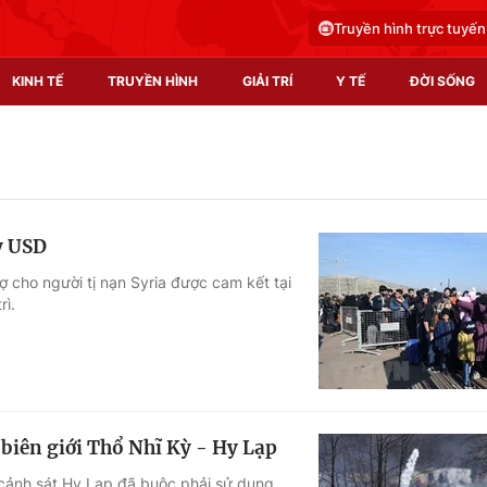
Truyền hình trực tuyến
KINH TẾ
TRUYỀN HÌNH
GIẢI TRÍ
Y TẾ
ĐỜI SỐNG
Pháp luật
Y tế
Truyền hình
Multimedia
tỷ USD
Phim VTV
Video
rợ cho người tị nạn Syria được cam kết tại
rì.
Hậu trường
Shorts video
Nhân vật
Podcast
Khán giả
EMagazine
Giải sao mai
Photo
i biên giới Thổ Nhĩ Kỳ - Hy Lạp
Infographic
 cảnh sát Hy Lạp đã buộc phải sử dụng