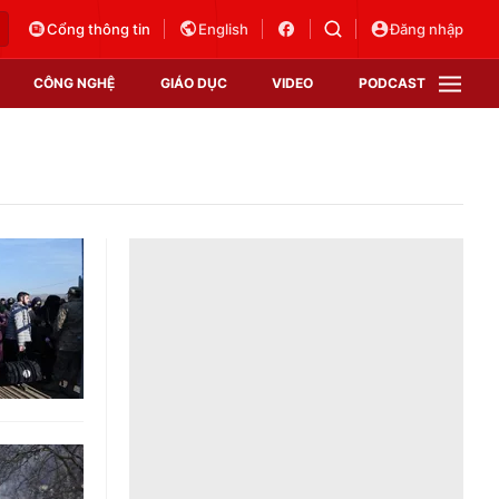
Cổng thông tin
English
Đăng nhập
CÔNG NGHỆ
GIÁO DỤC
VIDEO
PODCAST
VTV Money
VTV Thể thao
VTV Sức khoẻ
Bất động sản
Thị trường 24h
Tấm lòng Việt
Vươn mình bằng AI
VTV4
VTV8
VTV9
Lịch phát sóng
Giao lưu trực tuyến
Sự kiện