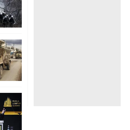
Liên hệ toà soạn
hệ tương lai