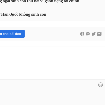
 ngại sinh con thứ hai vì gánh nặng tài chính
ở Hàn Quốc không sinh con
im cho bài đọc