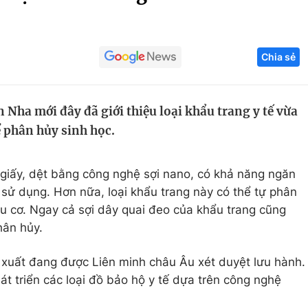
Góc ảnh
Chia sẻ
Giáo dục
Công nghệ
Tuyển sinh
Hitech Công ng
 Nha mới đây đã giới thiệu loại khẩu trang y tế vừa
Học trực tuyến
Sản phẩm
ể phân hủy sinh học.
g
Thị trường
Tư vấn
 giấy, dệt bằng công nghệ sợi nano, có khả năng ngăn
iờ sử dụng. Hơn nữa, loại khẩu trang này có thể tự phân
u cơ. Ngay cả sợi dây quai đeo của khẩu trang cũng
hân hủy.
 xuất đang được Liên minh châu Âu xét duyệt lưu hành.
t triển các loại đồ bảo hộ y tế dựa trên công nghệ