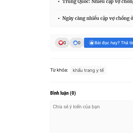
Trung Quốc: Nhiều cặp vợ chồng
Ngày càng nhiều cặp vợ chồng 
0
0
Bài đọc hay? Thả t
Từ khóa:
khẩu trang y tế
Bình luận
(
0
)