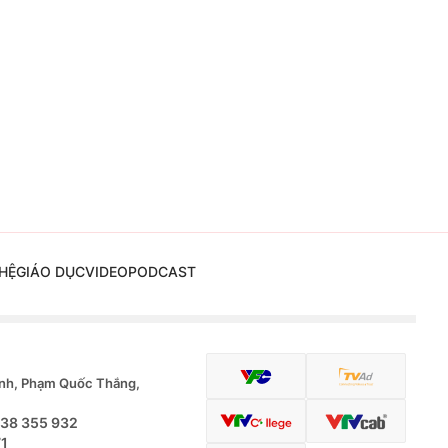
HỆ
GIÁO DỤC
VIDEO
PODCAST
nh, Phạm Quốc Thắng,
.38 355 932
71