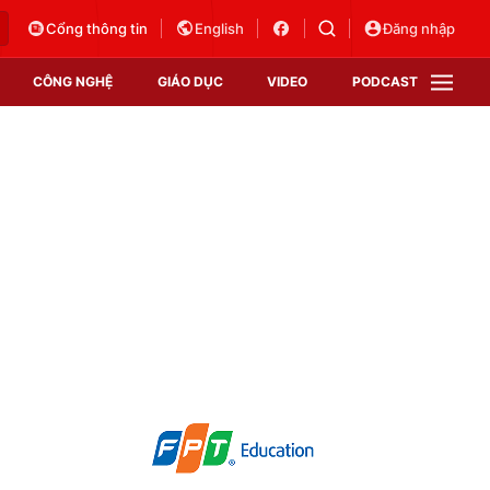
Cổng thông tin
English
Đăng nhập
CÔNG NGHỆ
GIÁO DỤC
VIDEO
PODCAST
VTV Money
VTV Thể thao
VTV Sức khoẻ
Bất động sản
Thị trường 24h
Tấm lòng Việt
Vươn mình bằng AI
VTV4
VTV8
VTV9
Lịch phát sóng
Giao lưu trực tuyến
Sự kiện