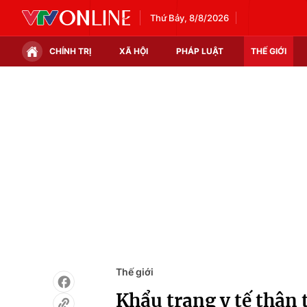
Thứ Bảy, 8/8/2026
CHÍNH TRỊ
XÃ HỘI
PHÁP LUẬT
THẾ GIỚI
Chính trị
Xã hội
Thế giới
Kinh tế
Tin tức
Tài chính
Thế giới đó đây
Thị trường
Câu chuyện quốc tế
Góc doanh nghiệp
Dữ liệu và đời sống
Thế giới
Khẩu trang y tế thân