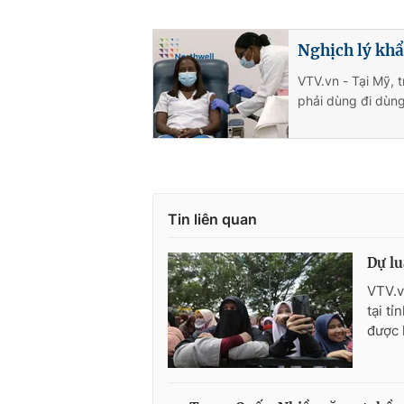
Nghịch lý khẩ
VTV.vn - Tại Mỹ, t
phải dùng đi dùng 
Tin liên quan
Dự lu
VTV.v
tại t
được 