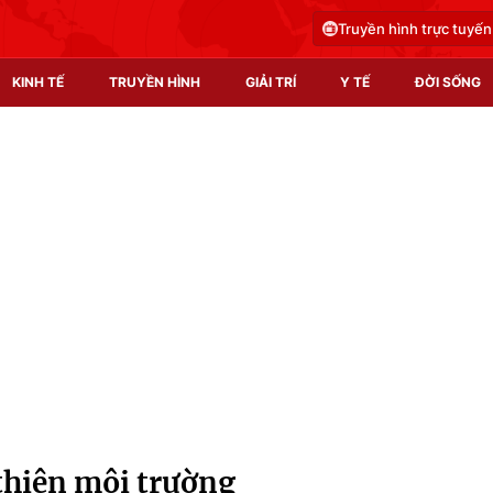
Truyền hình trực tuyến
KINH TẾ
TRUYỀN HÌNH
GIẢI TRÍ
Y TẾ
ĐỜI SỐNG
Pháp luật
Y tế
Truyền hình
Multimedia
Phim VTV
Video
Hậu trường
Shorts video
Nhân vật
Podcast
Khán giả
EMagazine
Giải sao mai
Photo
 thiện môi trường
Infographic