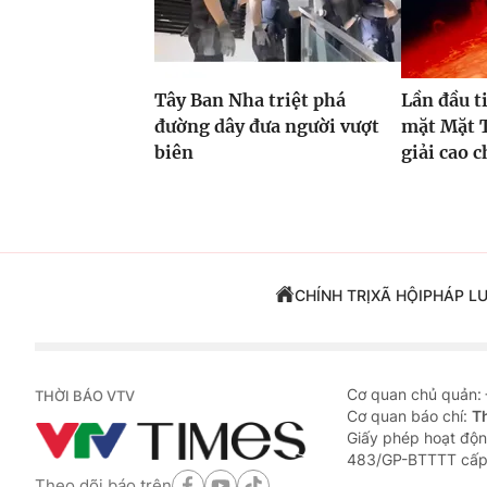
Tây Ban Nha triệt phá
Lần đầu t
đường dây đưa người vượt
mặt Mặt T
biên
giải cao 
CHÍNH TRỊ
XÃ HỘI
PHÁP L
Cơ quan chủ quản:
THỜI BÁO VTV
Cơ quan báo chí:
T
Giấy phép hoạt độn
483/GP-BTTTT cấp
Theo dõi báo trên