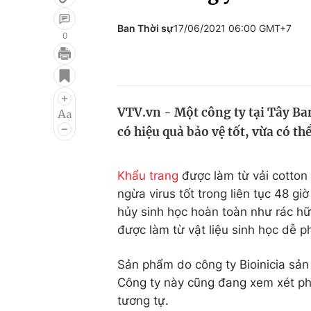
Ban Thời sự
17/06/2021 06:00 GMT+7
0
Giải trí
Đời sống
Điện ảnh
Du lịch
VTV.vn - Một công ty tại Tây Ban
Âm nhạc
Làm đẹp
có hiệu quả bảo vệ tốt, vừa có th
Sao
Chất lượng cuộc sốn
Khẩu trang
được làm từ vải cotton
ngừa virus tốt trong liên tục 48 g
hủy sinh học hoàn toàn như rác hữ
được làm từ vật liệu sinh học dễ p
Sản phẩm do công ty Bioinicia sản
Công ty này cũng đang xem xét phá
tương tự.