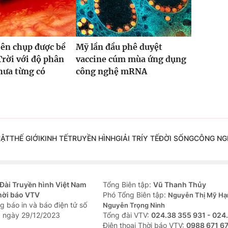
iên chụp được bề
Mỹ lần đầu phê duyệt
rời với độ phân
vaccine cúm mùa ứng dụng
chưa từng có
công nghệ mRNA
UẬT
THẾ GIỚI
KINH TẾ
TRUYỀN HÌNH
GIẢI TRÍ
Y TẾ
ĐỜI SỐNG
CÔNG NG
Đài Truyền hình Việt Nam
Tổng Biên tập:
Vũ Thanh Thủy
hời báo VTV
Phó Tổng Biên tập:
Nguyễn Thị Mỹ Hạ
g báo in và báo điện tử số
Nguyễn Trọng Ninh
 ngày 29/12/2023
Tổng đài VTV:
024.38 355 931 - 024
Ðiện thoại Thời báo VTV:
0988 671 6