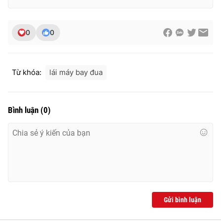
Ðiện thoại Thời báo VTV:
024.66 897 897
Email:
toasoan@vtv.vn
0
0
Liên hệ quảng cáo:
024-7300.7108
Từ khóa:
lái máy bay đua
Bình luận
(
0
)
® Cấm sao chép dưới mọi hình thức nếu không có sự chấp
thuận bằng văn bản. Ghi rõ nguồn VTV.vn khi phát hành lại
thông tin từ website này.
Gửi bình luận