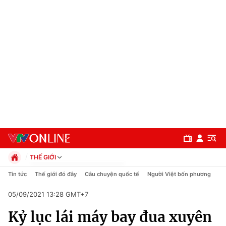
THẾ GIỚI
Chính trị
Tin tức
Thế giới đó đây
Câu chuyện quốc tế
Người Việt bốn phương
Xã hội
05/09/2021 13:28 GMT+7
Pháp luật
Chuyên mục
Kinh tế
Kỷ lục lái máy bay đua xuyên
Thể thao