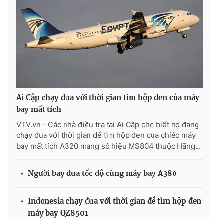
THỜI BÁO VTV
Theo dõi báo trên
Ai Cập chạy đua với thời gian tìm hộp đen của máy
bay mất tích
Cơ quan chủ quản:
Đài Truyền hình Việt Nam
VTV.vn - Các nhà điều tra tại Ai Cập cho biết họ đang
chạy đua với thời gian để tìm hộp đen của chiếc máy
Cơ quan báo chí:
Thời báo VTV
bay mất tích A320 mang số hiệu MS804 thuộc Hãng...
Giấy phép hoạt động báo in và báo điện tử số 483/GP-BTTTT
cấp ngày 29/12/2023
Người bay đua tốc độ cùng máy bay A380
Tổng Biên tập:
Vũ Thanh Thủy
Phó Tổng Biên tập:
Nguyễn Thị Mỹ Hạnh, Phạm Quốc Thắng,
Nguyễn Trọng Ninh
Indonesia chạy đua với thời gian để tìm hộp đen
Tổng đài VTV:
024.38 355 931 - 024.38 355 932
máy bay QZ8501