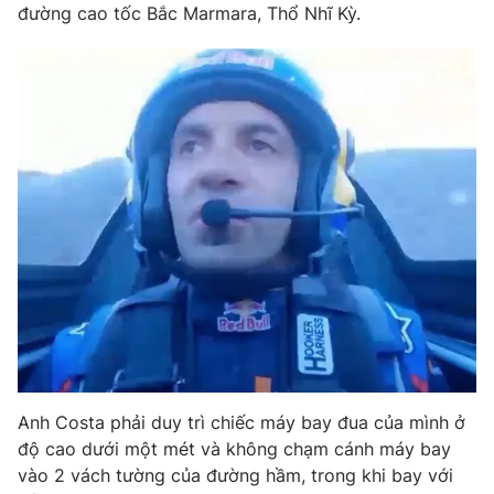
Phim VTV
đường cao tốc Bắc Marmara, Thổ Nhĩ Kỳ.
Giải trí
Hậu trường
Điện ảnh
Đời sống
Nhân vật
Âm nhạc
Du lịch
Khán giả
Giáo dục
Sao
Làm đẹp
Giải sao mai
Tuyển sinh
Công nghệ
Chất lượng cuộc sống
Học trực tuyến
Hitech Công nghệ tương lai
Giao lưu trực tuyến
Sản phẩm
Lịch phát sóng
Thị trường
Tư vấn
Anh Costa phải duy trì chiếc máy bay đua của mình ở
Chuyên mục khác
độ cao dưới một mét và không chạm cánh máy bay
Emagazine
Podcast
vào 2 vách tường của đường hầm, trong khi bay với