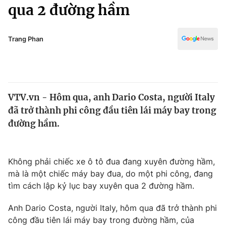
Chính trị
qua 2 đường hầm
Truyền hình
Văn hóa - Giải trí
Xã hội
Y tế
Trang Phan
Đời sống
Pháp luật
Công nghệ
Giáo dục
Y tế
VTV.vn - Hôm qua, anh Dario Costa, người Italy
đã trở thành phi công đầu tiên lái máy bay trong
Thế giới
đường hầm.
Tin tức
Kinh tế
Thế giới đó đây
Không phải chiếc xe ô tô đua đang xuyên đường hầm,
Tài chính
mà là một chiếc máy bay đua, do một phi công, đang
Dữ liệu và đời sống
Câu chuyện quốc tế
tìm cách lập kỷ lục bay xuyên qua 2 đường hầm.
Thị trường
Truyền hình
Anh Dario Costa, người Italy, hôm qua đã trở thành phi
Góc doanh nghiệp
công đầu tiên lái máy bay trong đường hầm, của