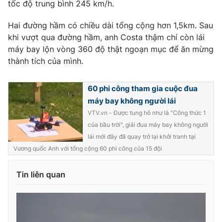
tốc độ trung bình 245 km/h.
Photo
Infographic
Hai đường hầm có chiều dài tổng cộng hơn 1,5km. Sau
khi vượt qua đường hầm, anh Costa thậm chí còn lái
Video
Shorts video
máy bay lộn vòng 360 độ thật ngoạn mục để ăn mừng
thành tích của mình.
VTV Money
VTV Thể thao
60 phi công tham gia cuộc đua
máy bay không người lái
VTV Sức khoẻ
Bất động sản
VTV.vn - Được tung hô như là "Công thức 1
của bầu trời", giải đua máy bay không người
Thị trường 24h
Tấm lòng Việt
lái mới đây đã quay trở lại khởi tranh tại
Vương quốc Anh với tổng cộng 60 phi công của 15 đội
VTV4
Vươn mình bằng AI
Tin liên quan
VTV9
VTV8
Liên hệ tòa soạn
English