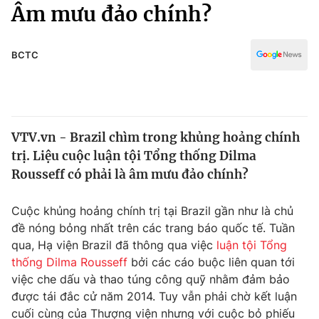
Chính trị
Âm mưu đảo chính?
Truyền hình
Văn hóa - Giải trí
Xã hội
Y tế
BCTC
Đời sống
Pháp luật
Công nghệ
Giáo dục
Y tế
VTV.vn - Brazil chìm trong khủng hoảng chính
trị. Liệu cuộc luận tội Tổng thống Dilma
Thế giới
Rousseff có phải là âm mưu đảo chính?
Tin tức
Kinh tế
Cuộc khủng hoảng chính trị tại Brazil gần như là chủ
Thế giới đó đây
đề nóng bỏng nhất trên các trang báo quốc tế. Tuần
Tài chính
qua, Hạ viện Brazil đã thông qua việc
luận tội
Tổng
Dữ liệu và đời sống
Câu chuyện quốc tế
thống Dilma Rousseff
bởi các cáo buộc liên quan tới
Thị trường
việc che dấu và thao túng công quỹ nhằm đảm bảo
Truyền hình
được tái đắc cử năm 2014. Tuy vẫn phải chờ kết luận
Góc doanh nghiệp
cuối cùng của Thượng viện nhưng với cuộc bỏ phiếu