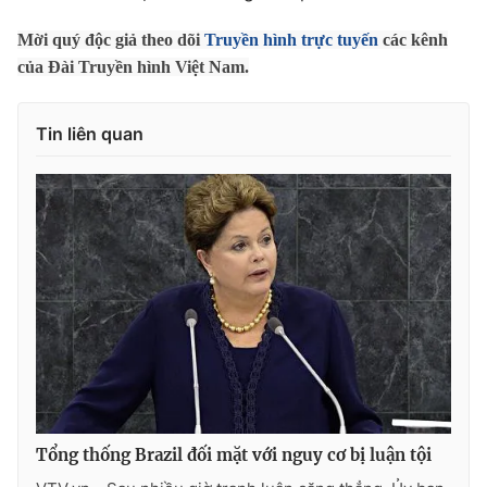
Photo
Infographic
Mời quý độc giả theo dõi
Truyền hình trực tuyến
các kênh
của Đài Truyền hình Việt Nam.
Video
Shorts video
Tin liên quan
VTV Money
VTV Thể thao
VTV Sức khoẻ
Bất động sản
Thị trường 24h
Tấm lòng Việt
VTV4
Vươn mình bằng AI
VTV9
VTV8
Tổng thống Brazil đối mặt với nguy cơ bị luận tội
Liên hệ tòa soạn
English