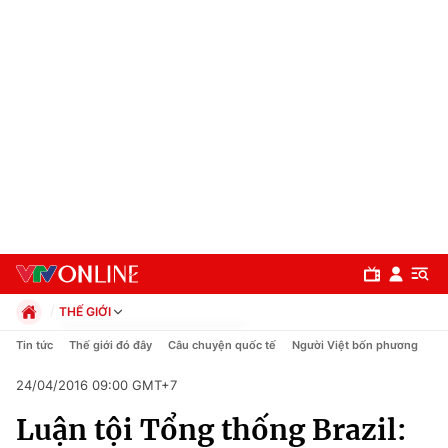
THẾ GIỚI
Chính trị
Tin tức
Thế giới đó đây
Câu chuyện quốc tế
Người Việt bốn phương
Xã hội
24/04/2016 09:00 GMT+7
Pháp luật
Chuyên mục
Kinh tế
Luận tội Tổng thống Brazil:
Thể thao