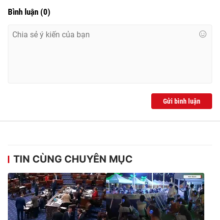
Ðiện thoại Thời báo VTV:
024.66 897 897
Bình luận
(
0
)
Email:
toasoan@vtv.vn
Liên hệ quảng cáo:
024-7300.7108
Gửi bình luận
TIN CÙNG CHUYÊN MỤC
® Cấm sao chép dưới mọi hình thức nếu không có sự chấp
thuận bằng văn bản. Ghi rõ nguồn VTV.vn khi phát hành lại
thông tin từ website này.