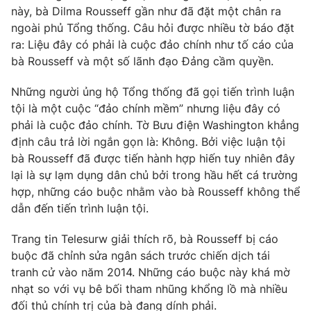
Phim VTV
này, bà Dilma Rousseff gần như đã đặt một chân ra
Giải trí
ngoài phủ Tổng thống. Câu hỏi được nhiều tờ báo đặt
Hậu trường
Điện ảnh
ra: Liệu đây có phải là cuộc đảo chính như tố cáo của
Đời sống
Nhân vật
bà Rousseff và một số lãnh đạo Đảng cầm quyền.
Âm nhạc
Du lịch
Khán giả
Những người ủng hộ Tổng thống đã gọi tiến trình luận
Giáo dục
Sao
tội là một cuộc “đảo chính mềm” nhưng liệu đây có
Làm đẹp
Giải sao mai
Tuyển sinh
phải là cuộc đảo chính. Tờ Bưu điện Washington khẳng
Công nghệ
Chất lượng cuộc sống
định câu trả lời ngắn gọn là: Không. Bởi việc luận tội
Học trực tuyến
bà Rousseff đã được tiến hành hợp hiến tuy nhiên đây
Hitech Công nghệ tương lai
lại là sự lạm dụng dân chủ bởi trong hầu hết cá trường
Giao lưu trực tuyến
hợp, những cáo buộc nhằm vào bà Rousseff không thể
Sản phẩm
dẫn đến tiến trình luận tội.
Lịch phát sóng
Thị trường
Trang tin Telesurw giải thích rõ, bà Rousseff bị cáo
Tư vấn
buộc đã chỉnh sửa ngân sách trước chiến dịch tái
Chuyên mục khác
tranh cử vào năm 2014. Những cáo buộc này khá mờ
nhạt so với vụ bê bối tham nhũng khổng lồ mà nhiều
Emagazine
Podcast
đối thủ chính trị của bà đang dính phải.