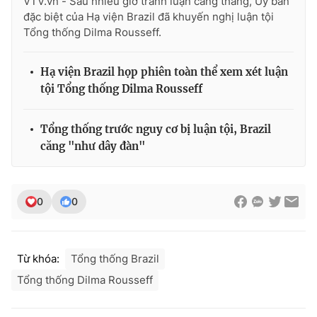
VTV.vn - Sau nhiều giờ tranh luận căng thẳng, Ủy ban
đặc biệt của Hạ viện Brazil đã khuyến nghị luận tội
Tổng thống Dilma Rousseff.
THỜI BÁO VTV
Hạ viện Brazil họp phiên toàn thể xem xét luận
tội Tổng thống Dilma Rousseff
Tổng thống trước nguy cơ bị luận tội, Brazil
Theo dõi báo trên
căng "như dây đàn"
Cơ quan chủ quản:
Đài Truyền hình Việt Nam
Cơ quan báo chí:
Thời báo VTV
0
0
Giấy phép hoạt động báo in và báo điện tử số 483/GP-BTTTT
cấp ngày 29/12/2023
Tổng Biên tập:
Vũ Thanh Thủy
Từ khóa:
Tổng thống Brazil
Phó Tổng Biên tập:
Nguyễn Thị Mỹ Hạnh, Phạm Quốc Thắng,
Tổng thống Dilma Rousseff
Nguyễn Trọng Ninh
Tổng đài VTV:
024.38 355 931 - 024.38 355 932