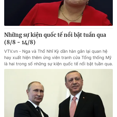
Giao lưu trực tuyến
Sản phẩm
Lịch phát sóng
Thị trường
Tư vấn
Những sự kiện quốc tế nổi bật tuần qua
Chuyên mục khác
(8/8 - 14/8)
Emagazine
Podcast
VTV.vn - Nga và Thổ Nhĩ Kỳ dần hàn gắn lại quan hệ
hay xuất hiện thêm ứng viên tranh cửa Tổng thống Mỹ
Photo
Infographic
là hai trong số những sự kiện quốc tế nổi bật tuần qua.
Video
Shorts video
VTV Money
VTV Thể thao
VTV Sức khoẻ
Bất động sản