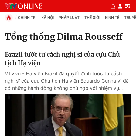
CHÍNH TRỊ
XÃ HỘI
PHÁP LUẬT
THẾ GIỚI
KINH TẾ
TRUYỀ
Tổng thống Dilma Rousseff
Chuyên mục
Brazil tước tư cách nghị sĩ của cựu Chủ
Chính trị
tịch Hạ viện
VTV.vn - Hạ viện Brazil đã quyết định tước tư cách
Xã hội
nghị sĩ của cựu Chủ tịch Hạ viện Eduardo Cunha vì đã
có những hành động không phù hợp với nhiệm vụ...
Pháp luật
Y tế
Thế giới