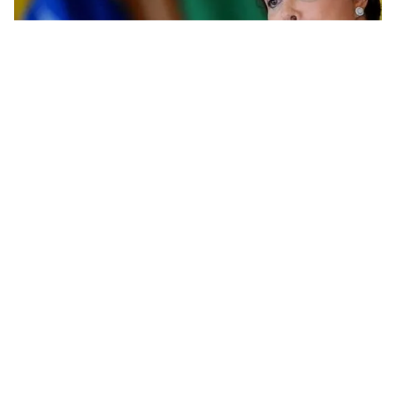
Tin mới
Video
Live
Emagazine
Trang chủ
Đức và Brazil tăng cường hợp tác
VTV.vn - Đoàn đại diện cấp cao Chính phủ Đức do Thủ
tướng Angela Merkel dẫn đầu đã tới thủ đô Brazil vào
đêm 19/8, bắt đầu chuyến thăm chính thức Brazil...