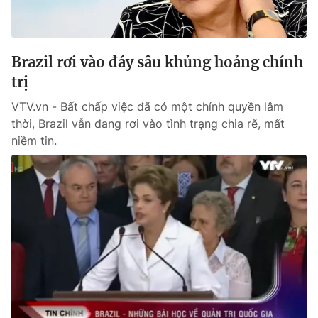
Giấy phép hoạt động báo in và báo điện tử số 483/GP-BTTTT
cấp ngày 29/12/2023
Tổng Biên tập:
Vũ Thanh Thủy
Brazil rơi vào đáy sâu khủng hoảng chính
Phó Tổng Biên tập:
Nguyễn Thị Mỹ Hạnh, Phạm Quốc Thắng,
trị
Nguyễn Trọng Ninh
Tổng đài VTV:
024.38 355 931 - 024.38 355 932
VTV.vn - Bất chấp việc đã có một chính quyền lâm
Ðiện thoại Thời báo VTV:
024.66 897 897
thời, Brazil vẫn đang rơi vào tình trạng chia rẽ, mất
Email:
toasoan@vtv.vn
niềm tin.
Liên hệ quảng cáo:
024-7300.7108