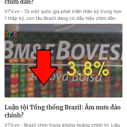
chìm dần?
VTV.vn - Từ một quốc gia phát triển thần kỳ trong hơn
1 thập kỷ, con tàu Brazil đang có dấu hiệu chìm dần.
Luận tội Tổng thống Brazil: Âm mưu đảo
chính?
VTV.vn - Brazil chìm trong khủng hoảng chính trị. Liệu