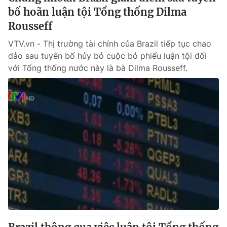
bố hoãn luận tội Tổng thống Dilma
Rousseff
VTV.vn - Thị trường tài chính của Brazil tiếp tục chao
đảo sau tuyên bố hủy bỏ cuộc bỏ phiếu luận tội đối
với Tổng thống nước này là bà Dilma Rousseff.