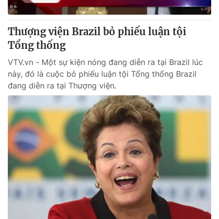
® Cấm sao chép dưới mọi hình thức nếu không có sự chấp
Thượng viện Brazil bỏ phiếu luận tội
thuận bằng văn bản. Ghi rõ nguồn VTV.vn khi phát hành lại
Tổng thống
thông tin từ website này.
VTV.vn - Một sự kiện nóng đang diễn ra tại Brazil lúc
này, đó là cuộc bỏ phiếu luận tội Tổng thống Brazil
đang diễn ra tại Thượng viện.