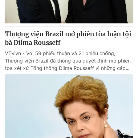
Thị trường 24h
Tấm lòng Việt
VTV4
Vươn mình bằng AI
Thượng viện Brazil mở phiên tòa luận tội
VTV9
VTV8
bà Dilma Rousseff
VTV.vn - Với 59 phiếu thuận và 21 phiếu chống,
Liên hệ tòa soạn
English
Thượng viện Brazil đã thông qua quyết định mở phiên
tòa xét xử Tổng thống Dilma Rousseff vì những cáo...
THỜI BÁO VTV
Theo dõi báo trên
Cơ quan chủ quản:
Đài Truyền hình Việt Nam
Cơ quan báo chí:
Thời báo VTV