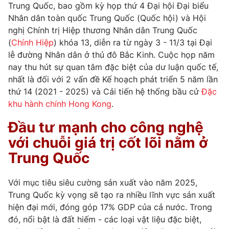
Phim VTV
Trung Quốc, bao gồm kỳ họp thứ 4 Đại hội Đại biểu
Giải trí
Nhân dân toàn quốc Trung Quốc (Quốc hội) và Hội
Hậu trường
nghị Chính trị Hiệp thương Nhân dân Trung Quốc
Điện ảnh
Đời sống
(
Chính Hiệp
) khóa 13, diễn ra từ ngày 3 - 11/3 tại Đại
Nhân vật
Âm nhạc
lễ đường Nhân dân ở thủ đô Bắc Kinh. Cuộc họp năm
Du lịch
Khán giả
nay thu hút sự quan tâm đặc biệt của dư luận quốc tế,
Giáo dục
Sao
nhất là đối với 2 vấn đề Kế hoạch phát triển 5 năm lần
Làm đẹp
Giải sao mai
Tuyển sinh
thứ 14 (2021 - 2025) và Cải tiến hệ thống bầu cử
Đặc
Công nghệ
Chất lượng cuộc sống
khu hành chính Hong Kong
.
Học trực tuyến
Hitech Công nghệ tương lai
Đầu tư mạnh cho công nghệ
Giao lưu trực tuyến
với chuỗi giá trị cốt lõi nằm ở
Sản phẩm
Trung Quốc
Lịch phát sóng
Thị trường
Tư vấn
Với mục tiêu siêu cường sản xuất vào năm 2025,
Trung Quốc kỳ vọng sẽ tạo ra nhiều lĩnh vực sản xuất
Chuyên mục khác
hiện đại mới, đóng góp 17% GDP của cả nước. Trong
Emagazine
Podcast
đó, nổi bật là đất hiếm - các loại vật liệu đặc biệt,