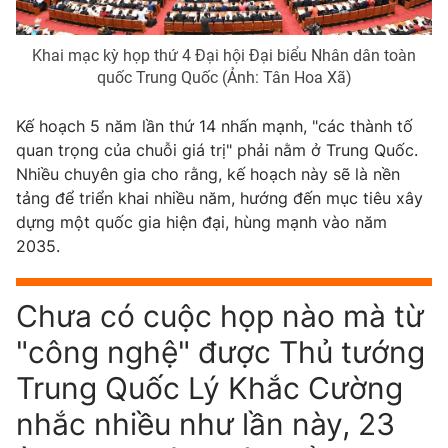
Khai mạc kỳ họp thứ 4 Đại hội Đại biểu Nhân dân toàn
quốc Trung Quốc (Ảnh: Tân Hoa Xã)
THỜI BÁO VTV
Kế hoạch 5 năm lần thứ 14 nhấn mạnh, "các thành tố
quan trọng của chuỗi giá trị" phải nằm ở Trung Quốc.
Theo dõi báo trên
Nhiều chuyên gia cho rằng, kế hoạch này sẽ là nền
tảng để triển khai nhiều năm, hướng đến mục tiêu xây
Cơ quan chủ quản:
Đài Truyền hình Việt Nam
dựng một quốc gia hiện đại, hùng mạnh vào năm
Cơ quan báo chí:
Thời báo VTV
2035.
Giấy phép hoạt động báo in và báo điện tử số 483/GP-BTTTT
cấp ngày 29/12/2023
Chưa có cuộc họp nào mà từ
Tổng Biên tập:
Vũ Thanh Thủy
"công nghệ" được Thủ tướng
Phó Tổng Biên tập:
Nguyễn Thị Mỹ Hạnh, Phạm Quốc Thắng,
Nguyễn Trọng Ninh
Trung Quốc Lý Khắc Cường
Tổng đài VTV:
024.38 355 931 - 024.38 355 932
nhắc nhiều như lần này, 23
Ðiện thoại Thời báo VTV:
024.66 897 897