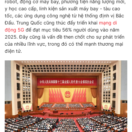
robot, động cơ máy bay, phương tiện năng lượng mới,
y học cao cấp, linh kiện sản xuất máy bay - tàu cao
Photo
Infographic
tốc, các ứng dụng công nghệ từ hệ thống định vị Bắc
Đẩu. Trung Quốc cũng thúc đẩy triển khai
mạng di
Video
Shorts video
động 5G
để đạt mục tiêu 56% người dùng vào năm
2025. Đây cũng là vấn đề then chốt cho sự phát triển
VTV Money
VTV Thể thao
của nhiều lĩnh vực, trong đó có thế mạnh thương mại
điện tử.
VTV Sức khoẻ
Bất động sản
Thị trường 24h
Tấm lòng Việt
VTV4
Vươn mình bằng AI
VTV9
VTV8
Liên hệ tòa soạn
English