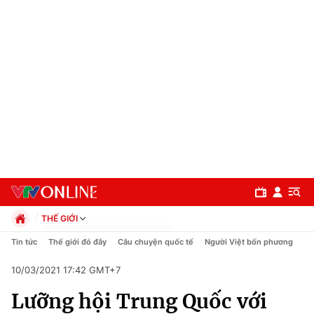
THẾ GIỚI
Chính trị
Tin tức
Thế giới đó đây
Câu chuyện quốc tế
Người Việt bốn phương
Xã hội
10/03/2021 17:42 GMT+7
Pháp luật
Chuyên mục
Kinh tế
Lưỡng hội Trung Quốc với
Thể thao