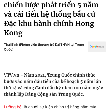
Chính trị
chiến lược phát triển 5 năm
Truyền hình
và cải tiến hệ thống bầu cử
Văn hóa - Giải trí
Xã hội
Y tế
Đặc khu hành chính Hong
Đời sống
Pháp luật
Kong
Công nghệ
Giáo dục
Y tế
Thái Bình (Phóng viên thường trú Đài THVN tại Trung
Quốc)
Thế giới
Tin tức
Kinh tế
VTV.vn - Năm 2021, Trung Quốc chính thức
Thế giới đó đây
bước vào năm đầu tiên của kế hoạch 5 năm lần
Tài chính
Dữ liệu và đời sống
thứ 14 và cũng đánh dấu kỷ niệm 100 năm ngày
Câu chuyện quốc tế
Thị trường
thành lập Đảng Cộng sản Trung Quốc.
Truyền hình
Góc doanh nghiệp
Lưỡng hội
là chuỗi sự kiện chính trị hàng năm của