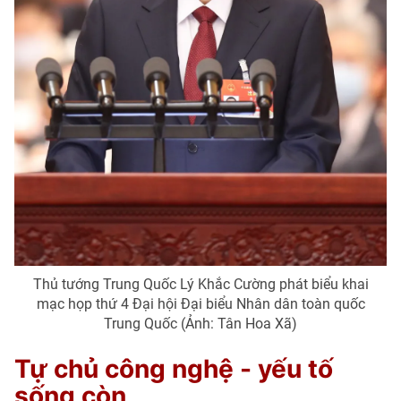
Thủ tướng Trung Quốc Lý Khắc Cường phát biểu khai
mạc họp thứ 4 Đại hội Đại biểu Nhân dân toàn quốc
Trung Quốc (Ảnh: Tân Hoa Xã)
Tự chủ công nghệ - yếu tố
sống còn