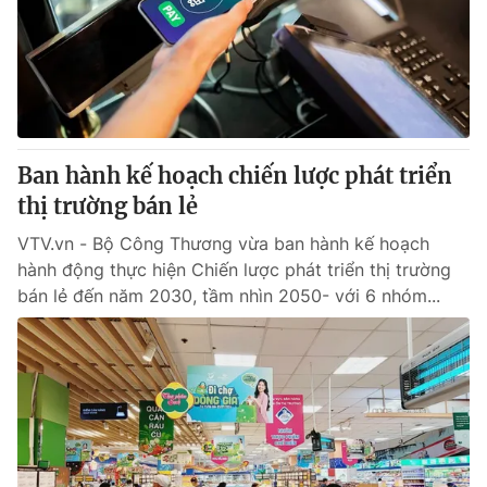
Giao lưu trực tuyến
Sản phẩm
Lịch phát sóng
Thị trường
Tư vấn
Chuyên mục khác
Ban hành kế hoạch chiến lược phát triển
Emagazine
Podcast
thị trường bán lẻ
VTV.vn - Bộ Công Thương vừa ban hành kế hoạch
Photo
Infographic
hành động thực hiện Chiến lược phát triển thị trường
bán lẻ đến năm 2030, tầm nhìn 2050- với 6 nhóm...
Video
Shorts video
VTV Money
VTV Thể thao
VTV Sức khoẻ
Bất động sản