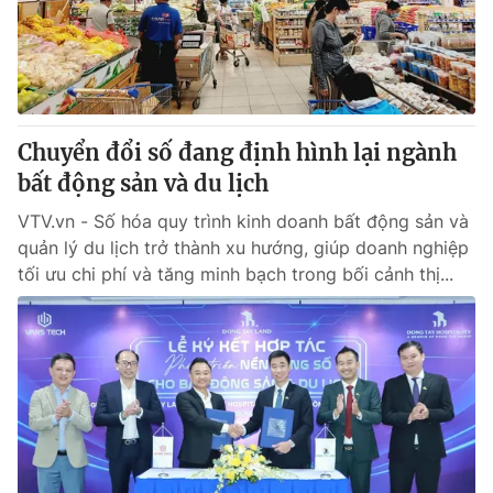
Thị trường 24h
Tấm lòng Việt
VTV4
Vươn mình bằng AI
VTV9
VTV8
Chuyển đổi số đang định hình lại ngành
bất động sản và du lịch
Liên hệ tòa soạn
English
VTV.vn - Số hóa quy trình kinh doanh bất động sản và
quản lý du lịch trở thành xu hướng, giúp doanh nghiệp
tối ưu chi phí và tăng minh bạch trong bối cảnh thị...
THỜI BÁO VTV
Theo dõi báo trên
Cơ quan chủ quản:
Đài Truyền hình Việt Nam
Cơ quan báo chí:
Thời báo VTV