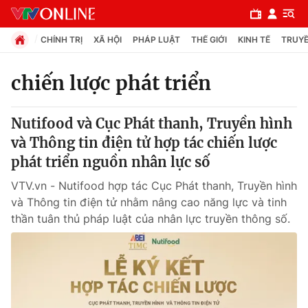
CHÍNH TRỊ
XÃ HỘI
PHÁP LUẬT
THẾ GIỚI
KINH TẾ
TRUYỀ
chiến lược phát triển
Chuyên mục
Nutifood và Cục Phát thanh, Truyền hình
Chính trị
và Thông tin điện tử hợp tác chiến lược
phát triển nguồn nhân lực số
Xã hội
VTV.vn - Nutifood hợp tác Cục Phát thanh, Truyền hình
và Thông tin điện tử nhằm nâng cao năng lực và tinh
Pháp luật
thần tuân thủ pháp luật của nhân lực truyền thông số.
Y tế
Thế giới