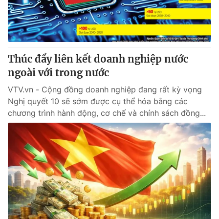
® Cấm sao chép dưới mọi hình thức nếu không có sự chấp
thuận bằng văn bản. Ghi rõ nguồn VTV.vn khi phát hành lại
thông tin từ website này.
Thúc đẩy liên kết doanh nghiệp nước
ngoài với trong nước
VTV.vn - Cộng đồng doanh nghiệp đang rất kỳ vọng
Nghị quyết 10 sẽ sớm được cụ thể hóa bằng các
chương trình hành động, cơ chế và chính sách đồng...