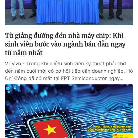
Giấy phép hoạt động báo in và báo điện tử số 483/GP-BTTTT
cấp ngày 29/12/2023
Tổng Biên tập:
Vũ Thanh Thủy
Phó Tổng Biên tập:
Nguyễn Thị Mỹ Hạnh, Phạm Quốc Thắng,
Từ giảng đường đến nhà máy chip: Khi
Nguyễn Trọng Ninh
Tổng đài VTV:
sinh viên bước vào ngành bán dẫn ngay
024.38 355 931 - 024.38 355 932
Ðiện thoại Thời báo VTV:
từ năm nhất
024.66 897 897
Email:
toasoan@vtv.vn
VTV.vn - Trong khi nhiều sinh viên kỹ thuật phải chờ
Liên hệ quảng cáo:
024-7300.7108
đến năm cuối mới có cơ hội tiếp cận doanh nghiệp, Hồ
Chí Công đã có mặt tại FPT Semiconductor ngay...