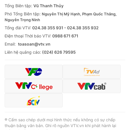
khách hàng làm trọng tâm thông qua việc phát triển
các giải pháp bảo hiểm linh hoạt và phù hợp với...
Chủ tịch Tập đoàn Đèo Cả Hồ Minh
Hoàng và triết lý “xây người trước khi xây
đường”
VTV.vn - Doanh nhân Hồ Minh Hoàng đã lựa chọn con