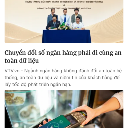
Tin tức
Kinh tế
Thế giới đó đây
Tài chính
Dữ liệu và đời sống
Câu chuyện quốc tế
Thị trường
Truyền hình
Góc doanh nghiệp
Chuyển đổi số ngân hàng phải đi cùng an
Phim VTV
toàn dữ liệu
Giải trí
Hậu trường
VTV.vn - Ngành ngân hàng không đánh đổi an toàn hệ
Điện ảnh
thống, an toàn dữ liệu và niềm tin của khách hàng để
Đời sống
Nhân vật
lấy tốc độ phát triển ngắn hạn.
Âm nhạc
Du lịch
Khán giả
Giáo dục
Sao
Làm đẹp
Giải sao mai
Tuyển sinh
Công nghệ
Chất lượng cuộc sống
Học trực tuyến
Hitech Công nghệ tương lai