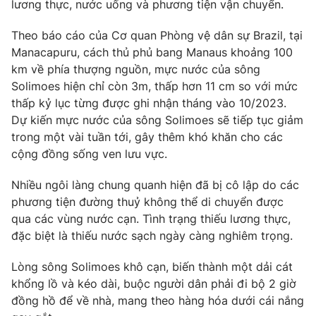
Phim VTV
lương thực, nước uống và phương tiện vận chuyển.
Giải trí
Hậu trường
Theo báo cáo của Cơ quan Phòng vệ dân sự Brazil, tại
Điện ảnh
Manacapuru, cách thủ phủ bang Manaus khoảng 100
Đời sống
Nhân vật
km về phía thượng nguồn, mực nước của sông
Âm nhạc
Du lịch
Solimoes hiện chỉ còn 3m, thấp hơn 11 cm so với mức
Khán giả
Giáo dục
Sao
thấp kỷ lục từng được ghi nhận tháng vào 10/2023.
Làm đẹp
Giải sao mai
Dự kiến mực nước của sông Solimoes sẽ tiếp tục giảm
Tuyển sinh
trong một vài tuần tới, gây thêm khó khăn cho các
Công nghệ
Chất lượng cuộc sống
cộng đồng sống ven lưu vực.
Học trực tuyến
Hitech Công nghệ tương lai
Giao lưu trực tuyến
Nhiều ngôi làng chung quanh hiện đã bị cô lập do các
Sản phẩm
phương tiện đường thuỷ không thể di chuyển được
qua các vùng nước cạn. Tình trạng thiếu lương thực,
Lịch phát sóng
Thị trường
đặc biệt là thiếu nước sạch ngày càng nghiêm trọng.
Tư vấn
Lòng sông Solimoes khô cạn, biến thành một dải cát
Chuyên mục khác
khổng lồ và kéo dài, buộc người dân phải đi bộ 2 giờ
Emagazine
Podcast
đồng hồ để về nhà, mang theo hàng hóa dưới cái nắng