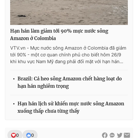
Ðiện thoại Thời báo VTV:
024.66 897 897
Email:
toasoan@vtv.vn
Liên hệ quảng cáo:
024-7300.7108
Hạn hán làm giảm tới 90% mực nước sông
Amazon ở Colombia
VTV.vn - Mực nước sông Amazon ở Colombia đã giảm
tới 90% - một cơ quan chính phủ cho biết hôm 26/9
khi khu vực Nam Mỹ đang phải đối mặt với hạn hán...
Brazil: Cá heo sông Amazon chết hàng loạt do
hạn hán nghiêm trọng
Hạn hán lịch sử khiến mực nước sông Amazon
® Cấm sao chép dưới mọi hình thức nếu không có sự chấp
xuống thấp chưa từng thấy
thuận bằng văn bản. Ghi rõ nguồn VTV.vn khi phát hành lại
thông tin từ website này.
0
0