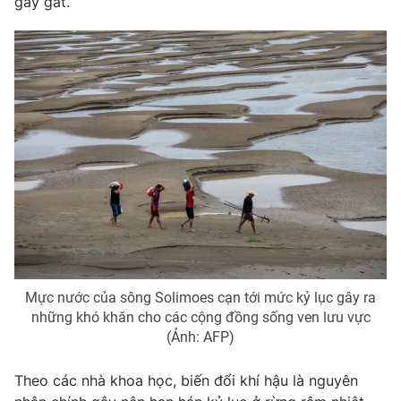
gay gắt.
Photo
Infographic
Video
Shorts video
VTV Money
VTV Thể thao
VTV Sức khoẻ
Bất động sản
Thị trường 24h
Tấm lòng Việt
VTV4
Vươn mình bằng AI
Mực nước của sông Solimoes cạn tới mức kỷ lục gây ra
những khó khăn cho các cộng đồng sống ven lưu vực
(Ảnh: AFP)
VTV9
VTV8
Theo các nhà khoa học, biến đổi khí hậu là nguyên
Liên hệ tòa soạn
English