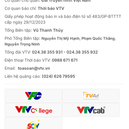
Cơ quan chủ quản:
Đài Truyền hình Việt Nam
Cơ quan báo chí:
Thời báo VTV
Giấy phép hoạt động báo in và báo điện tử số 483/GP-BTTTT
cấp ngày 29/12/2023
Tổng Biên tập:
Vũ Thanh Thủy
Phó Tổng Biên tập:
Nguyễn Thị Mỹ Hạnh, Phạm Quốc Thắng,
Nguyễn Trọng Ninh
Tổng đài VTV:
024.38 355 931 - 024.38 355 932
Ðiện thoại Thời báo VTV:
0988 671 671
Email:
toasoan@vtv.vn
Liên hệ quảng cáo:
(024) 626 79595