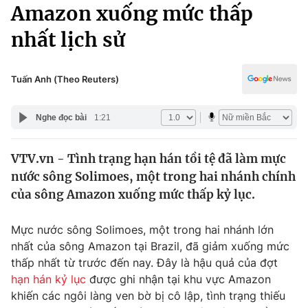
Chính trị
Amazon xuống mức thấp
Truyền hình
nhất lịch sử
Văn hóa - Giải trí
Xã hội
Y tế
Đời sống
Tuấn Anh (Theo Reuters)
Pháp luật
Công nghệ
Giáo dục
Nghe đọc bài
1:21
Y tế
VTV.vn - Tình trạng hạn hán tồi tệ đã làm mực
Thế giới
nước sông Solimoes, một trong hai nhánh chính
Tin tức
của sông Amazon xuống mức thấp kỷ lục.
Kinh tế
Thế giới đó đây
Mực nước sông Solimoes, một trong hai nhánh lớn
Tài chính
Dữ liệu và đời sống
nhất của sông Amazon tại Brazil, đã giảm xuống mức
Câu chuyện quốc tế
Thị trường
thấp nhất từ trước đến nay. Đây là hậu quả của đợt
hạn hán kỷ lục
được ghi nhận tại khu vực Amazon
Truyền hình
Góc doanh nghiệp
khiến các ngôi làng ven bờ bị cô lập, tình trạng thiếu