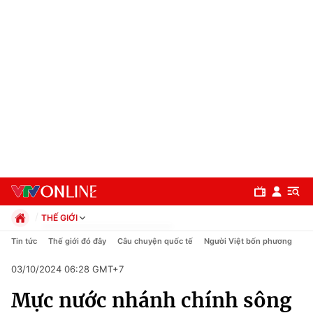
THẾ GIỚI
Chính trị
Tin tức
Thế giới đó đây
Câu chuyện quốc tế
Người Việt bốn phương
Xã hội
03/10/2024 06:28 GMT+7
Pháp luật
Chuyên mục
Kinh tế
Mực nước nhánh chính sông
Thể thao