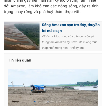
nhân chính gây nên hạn hán kỷ lục ở rừng rậm nhiệt
đới Amazon, làm khô cạn các dòng sông, gây ra tình
trạng cháy rừng và phá huỷ thảm thực vật.
THỜI BÁO VTV
Sông Amazon cạn trơ đáy, thuyền
bè mắc cạn
VTV.vn - Mực nước của các con sông ở
trung tâm Amazon tại Brazil đã xuống mức
Theo dõi báo trên
thấp nhất trong hơn 1 thế kỷ qua.
Cơ quan chủ quản:
Đài Truyền hình Việt Nam
Tin liên quan
Cơ quan báo chí:
Thời báo VTV
Giấy phép hoạt động báo in và báo điện tử số 483/GP-BTTTT
cấp ngày 29/12/2023
Tổng Biên tập:
Vũ Thanh Thủy
Phó Tổng Biên tập:
Nguyễn Thị Mỹ Hạnh, Phạm Quốc Thắng,
Nguyễn Trọng Ninh
Tổng đài VTV:
024.38 355 931 - 024.38 355 932