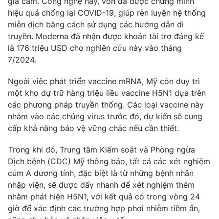
gia cầm. Công nghệ này, vốn đã được chứng minh
hiệu quả chống lại COVID-19, giúp rèn luyện hệ thống
Photo
Infographic
miễn dịch bằng cách sử dụng các hướng dẫn di
truyền. Moderna đã nhận được khoản tài trợ đáng kể
Video
Shorts video
là 176 triệu USD cho nghiên cứu này vào tháng
7/2024.
VTV Money
VTV Thể thao
Ngoài việc phát triển vaccine mRNA, Mỹ còn duy trì
một kho dự trữ hàng triệu liều vaccine H5N1 dựa trên
VTV Sức khoẻ
Bất động sản
các phương pháp truyền thống. Các loại vaccine này
nhắm vào các chủng virus trước đó, dự kiến sẽ cung
cấp khả năng bảo vệ vững chắc nếu cần thiết.
Thị trường 24h
Tấm lòng Việt
Trong khi đó, Trung tâm Kiểm soát và Phòng ngừa
VTV4
Vươn mình bằng AI
Dịch bệnh (CDC) Mỹ thông báo, tất cả các xét nghiệm
cúm A dương tính, đặc biệt là từ những bệnh nhân
nhập viện, sẽ được đẩy nhanh để xét nghiệm thêm
VTV9
VTV8
nhằm phát hiện H5N1, với kết quả có trong vòng 24
giờ để xác định các trường hợp phơi nhiễm tiềm ẩn,
Liên hệ tòa soạn
English