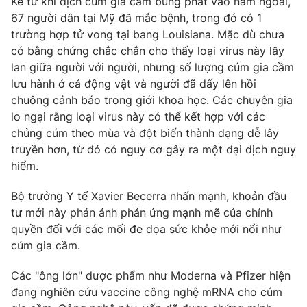
Kể từ khi dịch cúm gia cầm bùng phát vào năm ngoái,
Phim VTV
Giải trí
67 người dân tại Mỹ đã mắc bệnh, trong đó có 1
Hậu trường
trường hợp tử vong tại bang Louisiana. Mặc dù chưa
Điện ảnh
có bằng chứng chắc chắn cho thấy loại virus này lây
Đời sống
Nhân vật
lan giữa người với người, nhưng số lượng cúm gia cầm
Âm nhạc
Du lịch
lưu hành ở cả động vật và người đã dấy lên hồi
Khán giả
Giáo dục
Sao
chuông cảnh báo trong giới khoa học. Các chuyên gia
Làm đẹp
Giải sao mai
lo ngại rằng loại virus này có thể kết hợp với các
Tuyển sinh
chủng cúm theo mùa và đột biến thành dạng dễ lây
Công nghệ
Chất lượng cuộc sống
truyền hơn, từ đó có nguy cơ gây ra một đại dịch nguy
Học trực tuyến
Hitech Công nghệ tương lai
hiểm.
Giao lưu trực tuyến
Sản phẩm
Bộ trưởng Y tế Xavier Becerra nhấn mạnh, khoản đầu
tư mới này phản ánh phản ứng mạnh mẽ của chính
Lịch phát sóng
Thị trường
quyền đối với các mối đe dọa sức khỏe mới nổi như
Tư vấn
cúm gia cầm.
Chuyên mục khác
Các "ông lớn" dược phẩm như Moderna và Pfizer hiện
Emagazine
Podcast
đang nghiên cứu vaccine công nghệ mRNA cho cúm