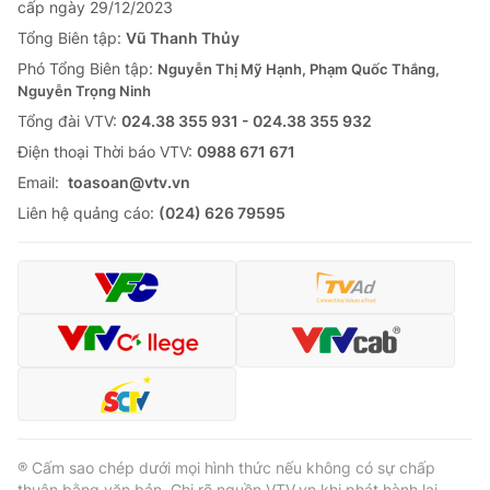
cấp ngày 29/12/2023
Tổng Biên tập:
Vũ Thanh Thủy
Phó Tổng Biên tập:
Nguyễn Thị Mỹ Hạnh, Phạm Quốc Thắng,
Nguyễn Trọng Ninh
Tổng đài VTV:
024.38 355 931 - 024.38 355 932
Ðiện thoại Thời báo VTV:
0988 671 671
Email:
toasoan@vtv.vn
Liên hệ quảng cáo:
(024) 626 79595
® Cấm sao chép dưới mọi hình thức nếu không có sự chấp
thuận bằng văn bản. Ghi rõ nguồn VTV.vn khi phát hành lại