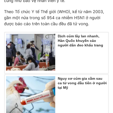
cũng như bảo vệ nhân viên y tế.
Theo Tổ chức Y tế Thế giới (WHO), kể từ năm 2003,
gần một nửa trong số 954 ca nhiễm H5N1 ở người
được báo cáo trên toàn cầu đều đã tử vong.
THỜI BÁO VTV
Dịch cúm lây lan nhanh,
Hàn Quốc khuyến cáo
người dân đeo khẩu trang
Theo dõi báo trên
Cơ quan chủ quản:
Đài Truyền hình Việt Nam
Cơ quan báo chí:
Thời báo VTV
Giấy phép hoạt động báo in và báo điện tử số 483/GP-BTTTT
Nguy cơ cúm gia cầm sau
cấp ngày 29/12/2023
ca tử vong đầu tiên ở người
tại Mỹ
Tổng Biên tập:
Vũ Thanh Thủy
Phó Tổng Biên tập:
Nguyễn Thị Mỹ Hạnh, Phạm Quốc Thắng,
Nguyễn Trọng Ninh
Tổng đài VTV:
024.38 355 931 - 024.38 355 932