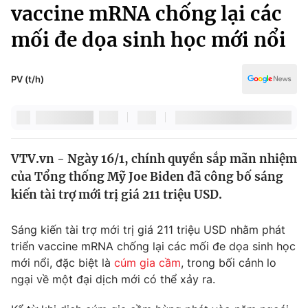
Chính trị
vaccine mRNA chống lại các
Truyền hình
mối đe dọa sinh học mới nổi
Văn hóa - Giải trí
Xã hội
Y tế
Đời sống
PV (t/h)
Pháp luật
Công nghệ
Giáo dục
Y tế
VTV.vn - Ngày 16/1, chính quyền sắp mãn nhiệm
Thế giới
của Tổng thống Mỹ Joe Biden đã công bố sáng
Tin tức
kiến tài trợ mới trị giá 211 triệu USD.
Kinh tế
Thế giới đó đây
Sáng kiến tài trợ mới trị giá 211 triệu USD nhằm phát
Tài chính
Dữ liệu và đời sống
triển vaccine mRNA chống lại các mối đe dọa sinh học
Câu chuyện quốc tế
Thị trường
mới nổi, đặc biệt là
cúm gia cầm
, trong bối cảnh lo
ngại về một đại dịch mới có thể xảy ra.
Truyền hình
Góc doanh nghiệp