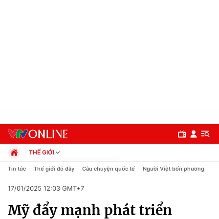
THẾ GIỚI
Chính trị
Tin tức
Thế giới đó đây
Câu chuyện quốc tế
Người Việt bốn phương
Xã hội
17/01/2025 12:03 GMT+7
Pháp luật
Chuyên mục
Kinh tế
Mỹ đẩy mạnh phát triển
Thể thao