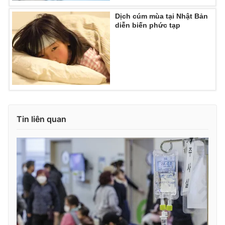
Ðiện thoại Thời báo VTV:
024.66 897 897
Dịch cúm mùa tại Nhật Bản
Email:
toasoan@vtv.vn
diễn biến phức tạp
Liên hệ quảng cáo:
024-7300.7108
Tin liên quan
® Cấm sao chép dưới mọi hình thức nếu không có sự chấp
thuận bằng văn bản. Ghi rõ nguồn VTV.vn khi phát hành lại
thông tin từ website này.