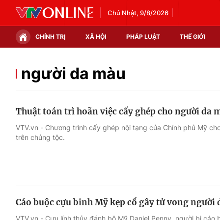
Chủ Nhật, 9/8/2026
CHÍNH TRỊ
XÃ HỘI
PHÁP LUẬT
THẾ GIỚI
Chính trị
Xã hội
người da màu
Thế giới
Kinh tế
Thuật toán trì hoãn việc cấy ghép cho người da 
Tin tức
Tài chính
VTV.vn - Chương trình cấy ghép nội tạng của Chính phủ Mỹ cho
trên chủng tộc.
Thế giới đó đây
Thị trường
Câu chuyện quốc tế
Góc doanh nghiệp
Dữ liệu và đời sống
Cáo buộc cựu binh Mỹ kẹp cổ gây tử vong người
VTV.vn - Cựu lính thủy đánh bộ Mỹ Daniel Penny, người bị cáo