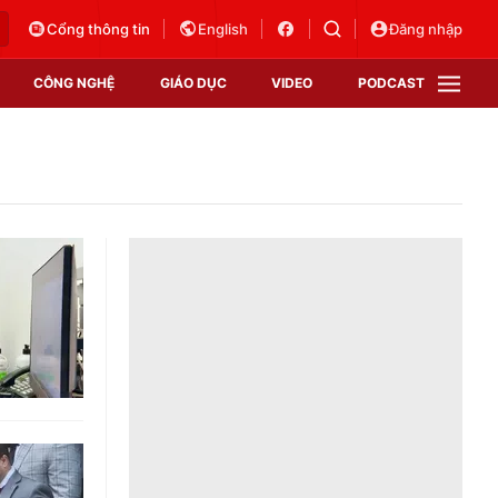
Cổng thông tin
English
Đăng nhập
CÔNG NGHỆ
GIÁO DỤC
VIDEO
PODCAST
VTV Money
VTV Thể thao
VTV Sức khoẻ
Bất động sản
Thị trường 24h
Tấm lòng Việt
Vươn mình bằng AI
VTV4
VTV8
VTV9
Lịch phát sóng
Giao lưu trực tuyến
Sự kiện