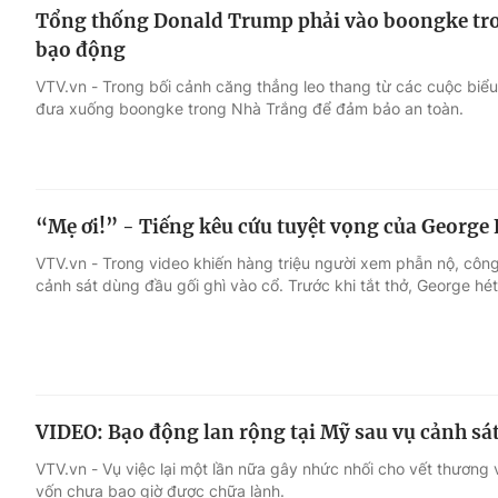
Tổng thống Donald Trump phải vào boongke tro
bạo động
VTV.vn - Trong bối cảnh căng thẳng leo thang từ các cuộc biể
đưa xuống boongke trong Nhà Trắng để đảm bảo an toàn.
“Mẹ ơi!” - Tiếng kêu cứu tuyệt vọng của George
VTV.vn - Trong video khiến hàng triệu người xem phẫn nộ, cô
cảnh sát dùng đầu gối ghì vào cổ. Trước khi tắt thở, George hé
VIDEO: Bạo động lan rộng tại Mỹ sau vụ cảnh sát
VTV.vn - Vụ việc lại một lần nữa gây nhức nhối cho vết thương
vốn chưa bao giờ được chữa lành.