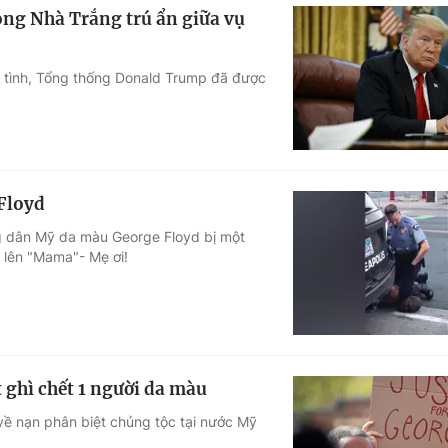
ng Nhà Trắng trú ẩn giữa vụ
u tình, Tổng thống Donald Trump đã được
 Floyd
ng dân Mỹ da màu George Floyd bị một
t lên "Mama"- Mẹ ơi!
 ghì chết 1 người da màu
 về nạn phân biệt chủng tộc tại nước Mỹ