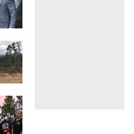
Liên hệ toà soạn
hệ tương lai