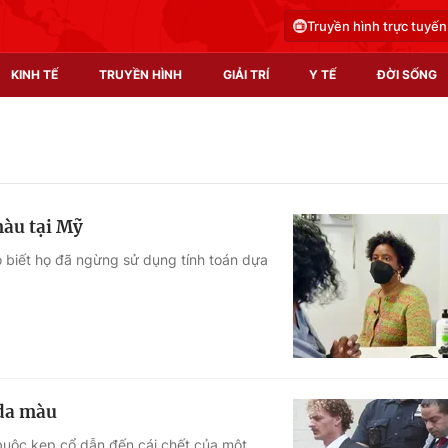
Truyền hình trực tuyến
KINH TẾ
TRUYỀN HÌNH
GIẢI TRÍ
Y TẾ
ĐỜI SỐNG
Pháp luật
Y tế
Truyền hình
Multimedia
màu tại Mỹ
Phim VTV
Video
 biết họ đã ngừng sử dụng tính toán dựa
Hậu trường
Shorts video
Nhân vật
Podcast
Khán giả
EMagazine
Giải sao mai
Photo
 da màu
Infographic
 buộc kẹp cổ dẫn đến cái chết của một