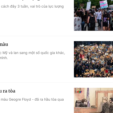
cách đây 3 tuần, vai trò của lực lượng
 màu
c Mỹ và lan sang một số quốc gia khác,
mình.
u ra tòa
a màu Geogre Floyd - đã ra hầu tòa qua