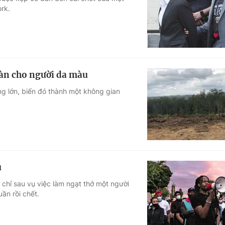
rk.
Góc ảnh
Giáo dục
Công nghệ
Tuyển sinh
Hitech Công ng
oàn cho người da màu
Học trực tuyến
Sản phẩm
g lớn, biến đó thành một không gian
g
Thị trường
Tư vấn
u
 chỉ sau vụ việc làm ngạt thở một người
ần rồi chết.