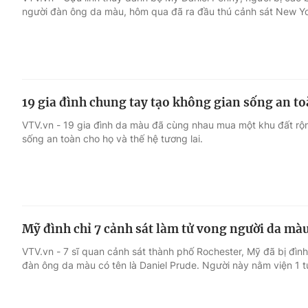
người đàn ông da màu, hôm qua đã ra đầu thú cảnh sát New Yo
Giải trí
Đời sống
Điện ảnh
Du lịch
19 gia đình chung tay tạo không gian sống an t
Âm nhạc
Làm đẹp
VTV.vn - 19 gia đình da màu đã cùng nhau mua một khu đất rộn
sống an toàn cho họ và thế hệ tương lai.
Sao
Chất lượng cuộc sốn
Mỹ đình chỉ 7 cảnh sát làm tử vong người da mà
VTV.vn - 7 sĩ quan cảnh sát thành phố Rochester, Mỹ đã bị đình
đàn ông da màu có tên là Daniel Prude. Người này nằm viện 1 tu