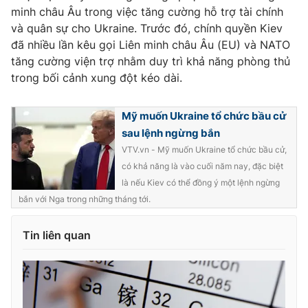
Ðiện thoại Thời báo VTV:
024.66 897 897
minh châu Âu trong việc tăng cường hỗ trợ tài chính
Email:
toasoan@vtv.vn
và quân sự cho Ukraine. Trước đó, chính quyền Kiev
đã nhiều lần kêu gọi Liên minh châu Âu (EU) và NATO
Liên hệ quảng cáo:
024-7300.7108
tăng cường viện trợ nhằm duy trì khả năng phòng thủ
trong bối cảnh xung đột kéo dài.
Mỹ muốn Ukraine tổ chức bầu cử
sau lệnh ngừng bắn
VTV.vn - Mỹ muốn Ukraine tổ chức bầu cử,
có khả năng là vào cuối năm nay, đặc biệt
là nếu Kiev có thể đồng ý một lệnh ngừng
bắn với Nga trong những tháng tới.
Tin liên quan
® Cấm sao chép dưới mọi hình thức nếu không có sự chấp
thuận bằng văn bản. Ghi rõ nguồn VTV.vn khi phát hành lại
thông tin từ website này.