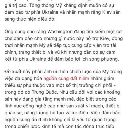
Phim VTV
giá trị cao. Tổng thống Mỹ khẳng định muốn có sự
Giải trí
đảm bảo từ phía Ukraine và nhấn mạnh rằng Kiev sẵn
Hậu trường
Điện ảnh
sàng thực hiện điều đó.
Đời sống
Nhân vật
Âm nhạc
Ông cũng cho rằng Washington đang tìm kiếm một cơ
Du lịch
Khán giả
chế đảm bảo cho những gì nước này hỗ trợ Kiev, đồng
Giáo dục
Sao
thời nhấn mạnh Mỹ sẽ tiếp tục cung cấp viện trợ tài
Làm đẹp
Giải sao mai
Tuyển sinh
chính, trang thiết bị và vũ khí nhưng cần có sự cam
Công nghệ
Chất lượng cuộc sống
kết từ phía Ukraine để đảm bảo lợi ích song phương.
Học trực tuyến
Hitech Công nghệ tương lai
Đề xuất này phản ánh ưu tiên chiến lược của Mỹ trong
Giao lưu trực tuyến
việc đa dạng hóa
nguồn cung đất hiếm
nhằm giảm
Sản phẩm
thiểu sự phụ thuộc vào một số thị trường chi phối -
Lịch phát sóng
Thị trường
trong đó có Trung Quốc. Nhu cầu đối với các khoáng
sản này đang gia tăng mạnh mẽ, đặc biệt trong các
Tư vấn
lĩnh vực công nghệ cao như sản xuất vi mạch, thiết bị
Chuyên mục khác
quân sự, năng lượng tái tạo và xe điện. Việc đảm bảo
nguồn cung ổn định không chỉ là yếu tố quan trọng
Emagazine
Podcast
trong chiến lược kinh tế mà còn tác động trực tiếp