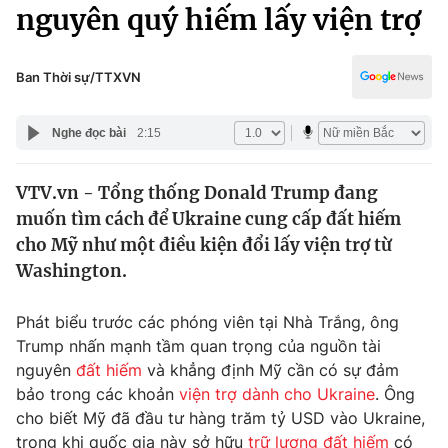
Chính trị
nguyên quý hiếm lấy viện trợ
Truyền hình
Văn hóa - Giải trí
Xã hội
Y tế
Ban Thời sự/TTXVN
Đời sống
Pháp luật
Công nghệ
Nghe đọc bài
2:15
Giáo dục
Y tế
VTV.vn - Tổng thống Donald Trump đang
muốn tìm cách để Ukraine cung cấp đất hiếm
Thế giới
cho Mỹ như một điều kiện đổi lấy viện trợ từ
Washington.
Tin tức
Kinh tế
Thế giới đó đây
Phát biểu trước các phóng viên tại Nhà Trắng, ông
Tài chính
Trump nhấn mạnh tầm quan trọng của nguồn tài
Dữ liệu và đời sống
Câu chuyện quốc tế
nguyên
đất hiếm
và khẳng định Mỹ cần có sự đảm
Thị trường
bảo trong các khoản
viện trợ dành cho Ukraine
. Ông
Truyền hình
Góc doanh nghiệp
cho biết Mỹ đã đầu tư hàng trăm tỷ USD vào Ukraine,
trong khi quốc gia này sở hữu
trữ lượng đất hiếm
có