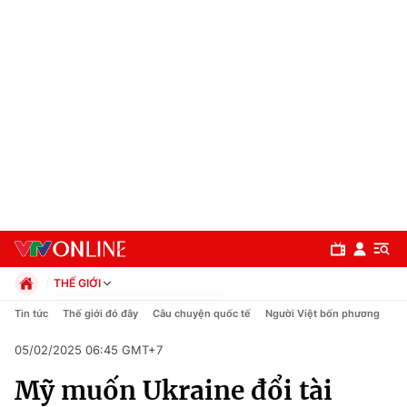
THẾ GIỚI
Chính trị
Tin tức
Thế giới đó đây
Câu chuyện quốc tế
Người Việt bốn phương
Xã hội
05/02/2025 06:45 GMT+7
Pháp luật
Chuyên mục
Kinh tế
Mỹ muốn Ukraine đổi tài
Thể thao