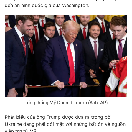
đến an ninh quốc gia của Washington.
Photo
Infographic
Video
Shorts video
VTV Money
VTV Thể thao
VTV Sức khoẻ
Bất động sản
Thị trường 24h
Tấm lòng Việt
VTV4
Vươn mình bằng AI
Tổng thống Mỹ Donald Trump (Ảnh: AP)
VTV9
VTV8
Phát biểu của ông Trump được đưa ra trong bối
Ukraine đang phải đối mặt với những bất ổn về nguồn
Liên hệ tòa soạn
English
viện trợ từ Mỹ.