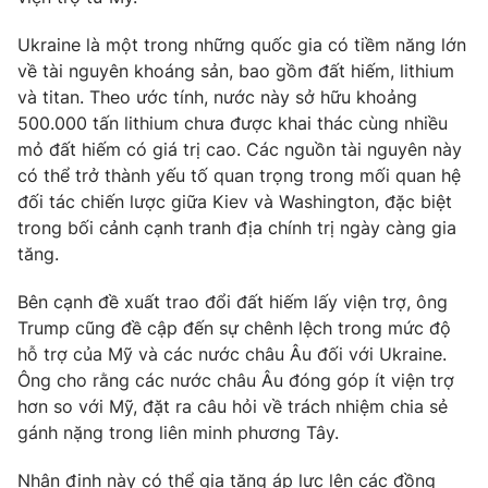
Ukraine là một trong những quốc gia có tiềm năng lớn
về tài nguyên khoáng sản, bao gồm đất hiếm, lithium
và titan. Theo ước tính, nước này sở hữu khoảng
THỜI BÁO VTV
500.000 tấn lithium chưa được khai thác cùng nhiều
mỏ đất hiếm có giá trị cao. Các nguồn tài nguyên này
có thể trở thành yếu tố quan trọng trong mối quan hệ
đối tác chiến lược giữa Kiev và Washington, đặc biệt
Theo dõi báo trên
trong bối cảnh cạnh tranh địa chính trị ngày càng gia
tăng.
Cơ quan chủ quản:
Đài Truyền hình Việt Nam
Bên cạnh đề xuất trao đổi đất hiếm lấy viện trợ, ông
Cơ quan báo chí:
Thời báo VTV
Trump cũng đề cập đến sự chênh lệch trong mức độ
Giấy phép hoạt động báo in và báo điện tử số 483/GP-BTTTT
hỗ trợ của Mỹ và các nước châu Âu đối với Ukraine.
cấp ngày 29/12/2023
Ông cho rằng các nước châu Âu đóng góp ít viện trợ
Tổng Biên tập:
Vũ Thanh Thủy
hơn so với Mỹ, đặt ra câu hỏi về trách nhiệm chia sẻ
Phó Tổng Biên tập:
Nguyễn Thị Mỹ Hạnh, Phạm Quốc Thắng,
gánh nặng trong liên minh phương Tây.
Nguyễn Trọng Ninh
Tổng đài VTV:
024.38 355 931 - 024.38 355 932
Nhận định này có thể gia tăng áp lực lên các đồng