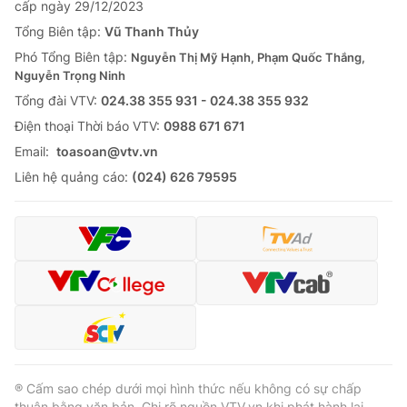
cấp ngày 29/12/2023
Tổng Biên tập:
Vũ Thanh Thủy
Phó Tổng Biên tập:
Nguyễn Thị Mỹ Hạnh, Phạm Quốc Thắng,
Nguyễn Trọng Ninh
Tổng đài VTV:
024.38 355 931 - 024.38 355 932
Ðiện thoại Thời báo VTV:
0988 671 671
Email:
toasoan@vtv.vn
Liên hệ quảng cáo:
(024) 626 79595
® Cấm sao chép dưới mọi hình thức nếu không có sự chấp
thuận bằng văn bản. Ghi rõ nguồn VTV.vn khi phát hành lại