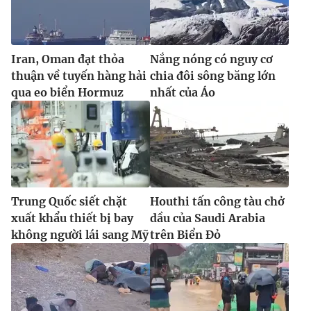
Ðiện thoại Thời báo VTV:
024.66 897 897
Email:
toasoan@vtv.vn
Liên hệ quảng cáo:
024-7300.7108
Iran, Oman đạt thỏa
Nắng nóng có nguy cơ
thuận về tuyến hàng hải
chia đôi sông băng lớn
qua eo biển Hormuz
nhất của Áo
Trung Quốc siết chặt
Houthi tấn công tàu chở
xuất khẩu thiết bị bay
dầu của Saudi Arabia
không người lái sang Mỹ
trên Biển Đỏ
® Cấm sao chép dưới mọi hình thức nếu không có sự chấp
thuận bằng văn bản. Ghi rõ nguồn VTV.vn khi phát hành lại
thông tin từ website này.