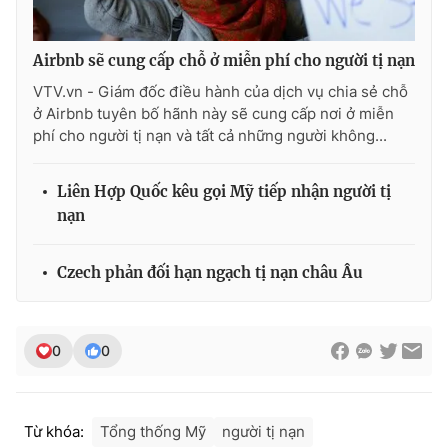
Photo
Infographic
Airbnb sẽ cung cấp chỗ ở miễn phí cho người tị nạn
Video
Shorts video
VTV.vn - Giám đốc điều hành của dịch vụ chia sẻ chỗ
ở Airbnb tuyên bố hãnh này sẽ cung cấp nơi ở miễn
phí cho người tị nạn và tất cả những người không...
VTV Money
VTV Thể thao
Liên Hợp Quốc kêu gọi Mỹ tiếp nhận người tị
VTV Sức khoẻ
Bất động sản
nạn
Thị trường 24h
Tấm lòng Việt
Czech phản đối hạn ngạch tị nạn châu Âu
VTV4
Vươn mình bằng AI
0
0
VTV9
VTV8
Từ khóa:
Tổng thống Mỹ
người tị nạn
Liên hệ tòa soạn
English