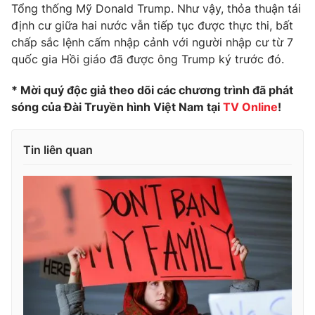
Phim VTV
Tổng thống Mỹ Donald Trump. Như vậy, thỏa thuận tái
Giải trí
định cư giữa hai nước vẫn tiếp tục được thực thi, bất
Hậu trường
chấp sắc lệnh cấm nhập cảnh với người nhập cư từ 7
Điện ảnh
Đời sống
quốc gia Hồi giáo đã được ông Trump ký trước đó.
Nhân vật
Âm nhạc
Du lịch
Khán giả
* Mời quý độc giả theo dõi các chương trình đã phát
Giáo dục
Sao
sóng của Đài Truyền hình Việt Nam tại
TV Online
!
Làm đẹp
Giải sao mai
Tuyển sinh
Công nghệ
Chất lượng cuộc sống
Tin liên quan
Học trực tuyến
Hitech Công nghệ tương lai
Giao lưu trực tuyến
Sản phẩm
Lịch phát sóng
Thị trường
Tư vấn
Chuyên mục khác
Emagazine
Podcast