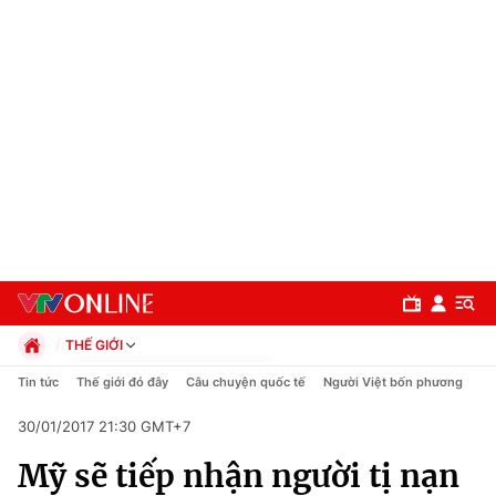
THẾ GIỚI
Chính trị
Tin tức
Thế giới đó đây
Câu chuyện quốc tế
Người Việt bốn phương
Xã hội
30/01/2017 21:30 GMT+7
Pháp luật
Chuyên mục
Kinh tế
Mỹ sẽ tiếp nhận người tị nạn
Thể thao