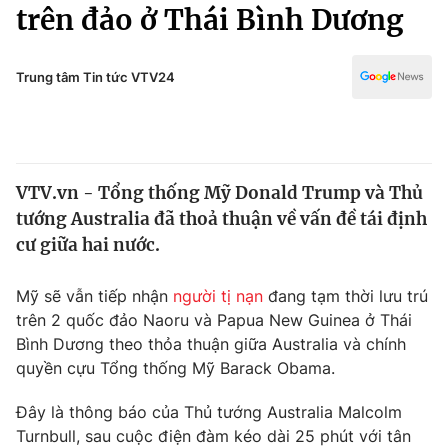
Chính trị
trên đảo ở Thái Bình Dương
Truyền hình
Văn hóa - Giải trí
Xã hội
Y tế
Trung tâm Tin tức VTV24
Đời sống
Pháp luật
Công nghệ
Giáo dục
Y tế
VTV.vn - Tổng thống Mỹ Donald Trump và Thủ
tướng Australia đã thoả thuận về vấn đề tái định
Thế giới
cư giữa hai nước.
Tin tức
Kinh tế
Mỹ sẽ vẫn tiếp nhận
người tị nạn
đang tạm thời lưu trú
Thế giới đó đây
trên 2 quốc đảo Naoru và Papua New Guinea ở Thái
Tài chính
Bình Dương theo thỏa thuận giữa Australia và chính
Dữ liệu và đời sống
Câu chuyện quốc tế
quyền cựu Tổng thống Mỹ Barack Obama.
Thị trường
Truyền hình
Đây là thông báo của Thủ tướng Australia Malcolm
Góc doanh nghiệp
Turnbull, sau cuộc điện đàm kéo dài 25 phút với tân