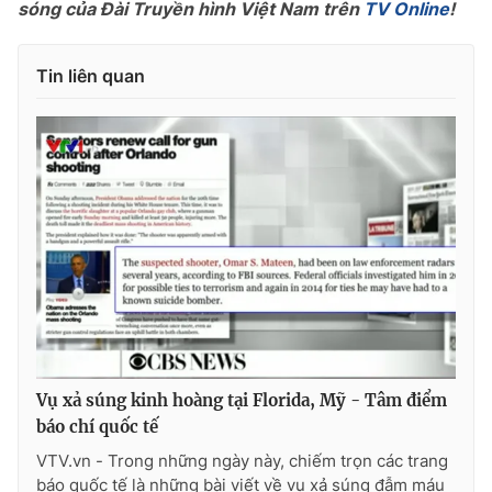
sóng của Đài Truyền hình Việt Nam trên
TV Online
!
Tin liên quan
THỜI BÁO VTV
Theo dõi báo trên
Cơ quan chủ quản:
Đài Truyền hình Việt Nam
Cơ quan báo chí:
Thời báo VTV
Giấy phép hoạt động báo in và báo điện tử số 483/GP-BTTTT
cấp ngày 29/12/2023
Tổng Biên tập:
Vũ Thanh Thủy
Vụ xả súng kinh hoàng tại Florida, Mỹ - Tâm điểm
Phó Tổng Biên tập:
Nguyễn Thị Mỹ Hạnh, Phạm Quốc Thắng,
báo chí quốc tế
Nguyễn Trọng Ninh
VTV.vn - Trong những ngày này, chiếm trọn các trang
Tổng đài VTV:
024.38 355 931 - 024.38 355 932
báo quốc tế là những bài viết về vụ xả súng đẫm máu