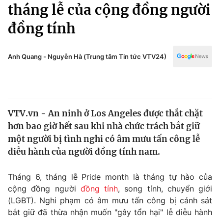
Chính trị
tháng lễ của cộng đồng người
Truyền hình
đồng tính
Văn hóa - Giải trí
Xã hội
Y tế
Đời sống
Anh Quang - Nguyễn Hà (Trung tâm Tin tức VTV24)
Pháp luật
Công nghệ
Giáo dục
Y tế
VTV.vn - An ninh ở Los Angeles được thắt chặt
Thế giới
hơn bao giờ hết sau khi nhà chức trách bắt giữ
Tin tức
một người bị tình nghi có âm mưu tấn công lễ
Kinh tế
diễu hành của người đồng tính nam.
Thế giới đó đây
Tài chính
Dữ liệu và đời sống
Câu chuyện quốc tế
Tháng 6, tháng lễ Pride month là tháng tự hào của
Thị trường
cộng đồng người
đồng tính
, song tính, chuyển giới
(LGBT). Nghi phạm có âm mưu tấn công bị cảnh sát
Truyền hình
Góc doanh nghiệp
bắt giữ đã thừa nhận muốn "gây tổn hại" lễ diễu hành