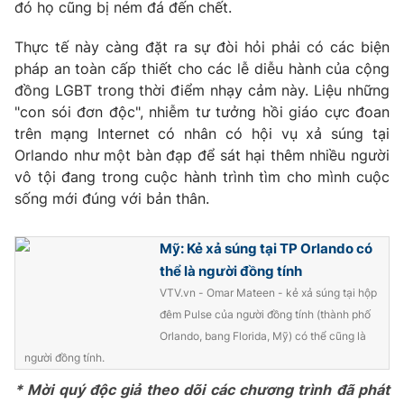
đó họ cũng bị ném đá đến chết.
Photo
Infographic
Thực tế này càng đặt ra sự đòi hỏi phải có các biện
pháp an toàn cấp thiết cho các lễ diễu hành của cộng
Video
Shorts video
đồng LGBT trong thời điểm nhạy cảm này. Liệu những
"con sói đơn độc", nhiễm tư tưởng hồi giáo cực đoan
VTV Money
trên mạng Internet có nhân có hội vụ xả súng tại
VTV Thể thao
Orlando như một bàn đạp để sát hại thêm nhiều người
vô tội đang trong cuộc hành trình tìm cho mình cuộc
VTV Sức khoẻ
Bất động sản
sống mới đúng với bản thân.
Thị trường 24h
Tấm lòng Việt
Mỹ: Kẻ xả súng tại TP Orlando có
thể là người đồng tính
VTV4
Vươn mình bằng AI
VTV.vn - Omar Mateen - kẻ xả súng tại hộp
đêm Pulse của người đồng tính (thành phố
Orlando, bang Florida, Mỹ) có thể cũng là
VTV9
VTV8
người đồng tính.
* Mời quý độc giả theo dõi các chương trình đã phát
Liên hệ tòa soạn
English