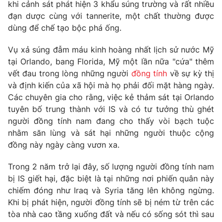
Phim VTV
khi cảnh sát phát hiện 3 khẩu súng trường và rất nhiều
Giải trí
đạn dược cùng với tannerite, một chất thường được
Hậu trường
dùng để chế tạo bộc phá ống.
Điện ảnh
Đời sống
Nhân vật
Vụ xả súng đẫm máu kinh hoàng nhất lịch sử nước Mỹ
Âm nhạc
Du lịch
tại Orlando, bang Florida, Mỹ một lần nữa "cứa" thêm
Khán giả
Giáo dục
Sao
vết đau trong lòng những người
đồng tính
về sự kỳ thị
Làm đẹp
Giải sao mai
và định kiến của xã hội mà họ phải đối mặt hàng ngày.
Tuyển sinh
Công nghệ
Các chuyên gia cho rằng, việc kẻ thảm sát tại Orlando
Chất lượng cuộc sống
Học trực tuyến
tuyên bố trung thành với IS và có tư tưởng thù ghét
Hitech Công nghệ tương lai
người đồng tính nam đang cho thấy vòi bạch tuộc
Giao lưu trực tuyến
nhằm săn lùng và sát hại những người thuộc cộng
Sản phẩm
đồng này ngày càng vươn xa.
Lịch phát sóng
Thị trường
Trong 2 năm trở lại đây, số lượng người đồng tính nam
Tư vấn
bị IS giết hại, đặc biệt là tại những nơi phiến quân này
chiếm đóng như Iraq và Syria tăng lên không ngừng.
Chuyên mục khác
Khi bị phát hiện, người đồng tính sẽ bị ném từ trên các
Emagazine
Podcast
tòa nhà cao tầng xuống đất và nếu có sống sót thì sau