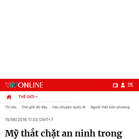
THẾ GIỚI
Chính trị
Tin tức
Thế giới đó đây
Câu chuyện quốc tế
Người Việt bốn phương
Xã hội
15/06/2016 11:03 GMT+7
Pháp luật
Chuyên mục
Kinh tế
Mỹ thắt chặt an ninh trong
Thể thao