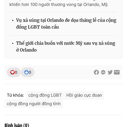
Ðiện thoại Thời báo VTV:
024.66 897 897
khiến hơn 100 người thương vong tại Orlando, Mỹ.
Email:
toasoan@vtv.vn
Liên hệ quảng cáo:
024-7300.7108
Vụ xả súng tại Orlando đe dọa tháng lễ của cộng
đồng LGBT toàn cầu
Thế giới chia buồn với nước Mỹ sau vụ xả súng
ở Orlando
0
0
Từ khóa:
cộng đồng LGBT
Hồi giáo cực đoan
® Cấm sao chép dưới mọi hình thức nếu không có sự chấp
cộng đồng người đồng tính
thuận bằng văn bản. Ghi rõ nguồn VTV.vn khi phát hành lại
thông tin từ website này.
Bình luận
(
0
)