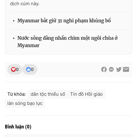
dịch cúm này.
Ðiện thoại Thời báo VTV:
024.66 897 897
Email:
toasoan@vtv.vn
Myanmar bắt giữ 31 nghi phạm khủng bố
Liên hệ quảng cáo:
024-7300.7108
Nước sông dâng nhấn chìm một ngôi chùa ở
Myanmar
0
0
Từ khóa:
dân tộc thiểu số
Tín đồ Hồi giáo
làn sóng bạo lực
® Cấm sao chép dưới mọi hình thức nếu không có sự chấp
thuận bằng văn bản. Ghi rõ nguồn VTV.vn khi phát hành lại
thông tin từ website này.
Bình luận
(
0
)