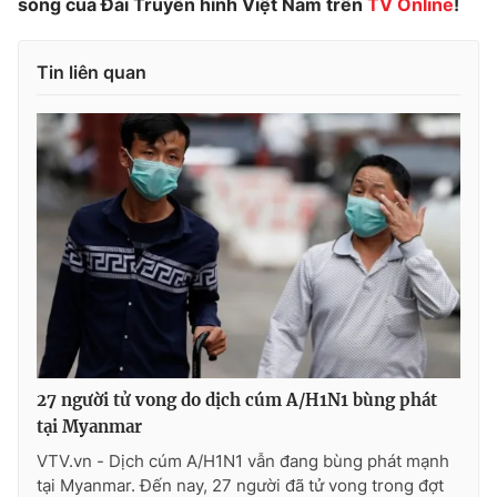
sóng của Đài Truyền hình Việt Nam trên
TV Online
!
Tin liên quan
THỜI BÁO VTV
Theo dõi báo trên
Cơ quan chủ quản:
Đài Truyền hình Việt Nam
Cơ quan báo chí:
Thời báo VTV
Giấy phép hoạt động báo in và báo điện tử số 483/GP-BTTTT
cấp ngày 29/12/2023
Tổng Biên tập:
Vũ Thanh Thủy
27 người tử vong do dịch cúm A/H1N1 bùng phát
Phó Tổng Biên tập:
tại Myanmar
Nguyễn Thị Mỹ Hạnh, Phạm Quốc Thắng,
Nguyễn Trọng Ninh
VTV.vn - Dịch cúm A/H1N1 vẫn đang bùng phát mạnh
Tổng đài VTV:
024.38 355 931 - 024.38 355 932
tại Myanmar. Đến nay, 27 người đã tử vong trong đợt