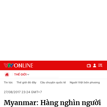
THẾ GIỚI
Chính trị
Tin tức
Thế giới đó đây
Câu chuyện quốc tế
Người Việt bốn phương
Xã hội
27/08/2017 23:24 GMT+7
Pháp luật
Chuyên mục
Kinh tế
Myanmar: Hàng nghìn người
Thể thao