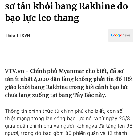
Chính trị
sơ tán khỏi bang Rakhine do
Truyền hình
bạo lực leo thang
Văn hóa - Giải trí
Xã hội
Y tế
Đời sống
Theo TTXVN
Pháp luật
Công nghệ
Giáo dục
Y tế
VTV.vn - Chính phủ Myanmar cho biết, đã sơ
Thế giới
tán ít nhất 4.000 dân làng không phải tín đồ Hồi
Tin tức
giáo khỏi bang Rakhine trong bối cảnh bạo lực
Kinh tế
chưa lắng xuống tại bang Tây Bắc này.
Thế giới đó đây
Tài chính
Dữ liệu và đời sống
Câu chuyện quốc tế
Thông tin chính thức từ chính phủ cho biết, con số
Thị trường
thiệt mạng trong làn sóng bạo lực nổ ra từ ngày 25/8
giữa quân chính phủ và người Rohingya đã tăng lên 98
Truyền hình
Góc doanh nghiệp
người, trong đó bao gồm 80 phiến quân và 12 thành