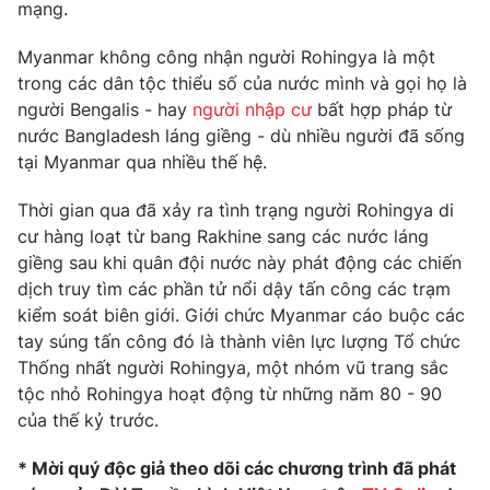
mạng.
Photo
Infographic
Myanmar không công nhận người Rohingya là một
trong các dân tộc thiểu số của nước mình và gọi họ là
Video
Shorts video
người Bengalis - hay
người nhập cư
bất hợp pháp từ
nước Bangladesh láng giềng - dù nhiều người đã sống
VTV Money
tại Myanmar qua nhiều thế hệ.
VTV Thể thao
Thời gian qua đã xảy ra tình trạng người Rohingya di
VTV Sức khoẻ
Bất động sản
cư hàng loạt từ bang Rakhine sang các nước láng
giềng sau khi quân đội nước này phát động các chiến
Thị trường 24h
dịch truy tìm các phần tử nổi dậy tấn công các trạm
Tấm lòng Việt
kiểm soát biên giới. Giới chức Myanmar cáo buộc các
tay súng tấn công đó là thành viên lực lượng Tổ chức
VTV4
Vươn mình bằng AI
Thống nhất người Rohingya, một nhóm vũ trang sắc
tộc nhỏ Rohingya hoạt động từ những năm 80 - 90
VTV9
VTV8
của thế kỷ trước.
* Mời quý độc giả theo dõi các chương trình đã phát
Liên hệ tòa soạn
English