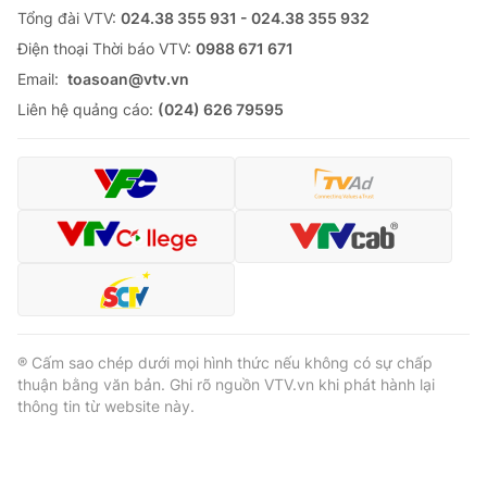
Tổng đài VTV:
024.38 355 931 - 024.38 355 932
Ðiện thoại Thời báo VTV:
0988 671 671
Email:
toasoan@vtv.vn
Liên hệ quảng cáo:
(024) 626 79595
® Cấm sao chép dưới mọi hình thức nếu không có sự chấp
thuận bằng văn bản. Ghi rõ nguồn VTV.vn khi phát hành lại
thông tin từ website này.