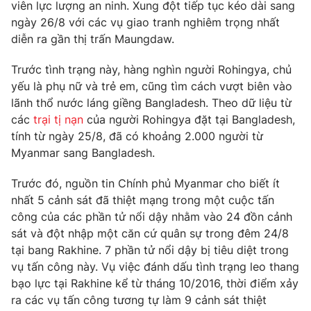
Phim VTV
viên lực lượng an ninh. Xung đột tiếp tục kéo dài sang
Giải trí
ngày 26/8 với các vụ giao tranh nghiêm trọng nhất
Hậu trường
diễn ra gần thị trấn Maungdaw.
Điện ảnh
Đời sống
Nhân vật
Trước tình trạng này, hàng nghìn người Rohingya, chủ
Âm nhạc
Du lịch
yếu là phụ nữ và trẻ em, cũng tìm cách vượt biên vào
Khán giả
Giáo dục
Sao
lãnh thổ nước láng giềng Bangladesh. Theo dữ liệu từ
Làm đẹp
Giải sao mai
các
trại tị nạn
của người Rohingya đặt tại Bangladesh,
Tuyển sinh
Công nghệ
tính từ ngày 25/8, đã có khoảng 2.000 người từ
Chất lượng cuộc sống
Học trực tuyến
Myanmar sang Bangladesh.
Hitech Công nghệ tương lai
Giao lưu trực tuyến
Trước đó, nguồn tin Chính phủ Myanmar cho biết ít
Sản phẩm
nhất 5 cảnh sát đã thiệt mạng trong một cuộc tấn
Lịch phát sóng
công của các phần tử nổi dậy nhằm vào 24 đồn cảnh
Thị trường
sát và đột nhập một căn cứ quân sự trong đêm 24/8
Tư vấn
tại bang Rakhine. 7 phần tử nổi dậy bị tiêu diệt trong
vụ tấn công này. Vụ việc đánh dấu tình trạng leo thang
Chuyên mục khác
bạo lực tại Rakhine kể từ tháng 10/2016, thời điểm xảy
Emagazine
Podcast
ra các vụ tấn công tương tự làm 9 cảnh sát thiệt