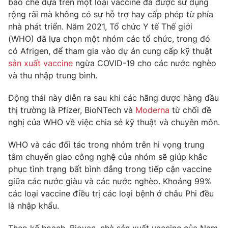
bào chế dựa trên một loại vaccine đã được sử dụng
Phim VTV
Giải trí
rộng rãi mà không có sự hỗ trợ hay cấp phép từ phía
Hậu trường
nhà phát triển. Năm 2021, Tổ chức Y tế Thế giới
Điện ảnh
(WHO) đã lựa chọn một nhóm các tổ chức, trong đó
Đời sống
Nhân vật
có Afrigen, để tham gia vào dự án cung cấp kỹ thuật
Âm nhạc
Du lịch
sản xuất vaccine
ngừa COVID-19 cho các nước nghèo
Khán giả
Giáo dục
Sao
và thu nhập trung bình.
Làm đẹp
Giải sao mai
Tuyển sinh
Động thái này diễn ra sau khi các hãng dược hàng đầu
Công nghệ
Chất lượng cuộc sống
thị trường là Pfizer, BioNTech và
Moderna
từ chối đề
Học trực tuyến
Hitech Công nghệ tương lai
nghị của WHO về việc chia sẻ kỹ thuật và chuyên môn.
Giao lưu trực tuyến
Sản phẩm
WHO và các đối tác trong nhóm trên hi vọng trung
tâm chuyển giao công nghệ của nhóm sẽ giúp khắc
Lịch phát sóng
Thị trường
phục tình trạng bất bình đẳng trong tiếp cận vaccine
giữa các nước giàu và các nước nghèo. Khoảng 99%
Tư vấn
các loại vaccine điều trị các loại bệnh ở châu Phi đều
Chuyên mục khác
là nhập khẩu.
Emagazine
Podcast