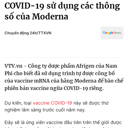
Chính trị
COVID-19 sử dụng các thông
Truyền hình
số của Moderna
Văn hóa - Giải trí
Xã hội
Y tế
Đời sống
Chuyển động 24h/TTXVN
Pháp luật
Công nghệ
Giáo dục
Y tế
VTV.vn - Công ty dược phẩm Afrigen của Nam
Thế giới
Phi cho biết đã sử dụng trình tự được công bố
Tin tức
của vaccine mRNA của hãng Moderna để bào chế
Kinh tế
phiên bản vaccine ngừa COVID-19 riêng.
Thế giới đó đây
Tài chính
Dữ liệu và đời sống
Câu chuyện quốc tế
Dự kiến, loại
vaccine COVID-19
này sẽ được thử
Thị trường
nghiệm lâm sàng trước cuối năm nay.
Truyền hình
Góc doanh nghiệp
Đây sẽ là ứng viên vaccine đầu tiên trên thế giới được