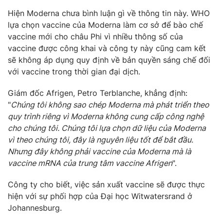
Hiện Moderna chưa bình luận gì về thông tin này. WHO
lựa chọn vaccine của Moderna làm cơ sở để bào chế
vaccine mới cho châu Phi vì nhiều thông số của
THỜI BÁO VTV
vaccine được công khai và công ty này cũng cam kết
sẽ không áp dụng quy định về bản quyền sáng chế đối
với vaccine trong thời gian đại dịch.
Giám đốc Afrigen, Petro Terblanche, khẳng định:
Theo dõi báo trên
"
Chúng tôi không sao chép Moderna mà phát triển theo
quy trình riêng vì Moderna không cung cấp công nghệ
Cơ quan chủ quản:
Đài Truyền hình Việt Nam
cho chúng tôi. Chúng tôi lựa chọn dữ liệu của Moderna
Cơ quan báo chí:
Thời báo VTV
vì theo chúng tôi, đây là nguyên liệu tốt để bắt đầu.
Giấy phép hoạt động báo in và báo điện tử số 483/GP-BTTTT
Nhưng đây không phải vaccine của Moderna mà là
cấp ngày 29/12/2023
vaccine mRNA của trung tâm vaccine Afrigen
".
Tổng Biên tập:
Vũ Thanh Thủy
Công ty cho biết, việc sản xuất vaccine sẽ được thực
Phó Tổng Biên tập:
Nguyễn Thị Mỹ Hạnh, Phạm Quốc Thắng,
hiện với sự phối hợp của Đại học Witwatersrand ở
Nguyễn Trọng Ninh
Johannesburg.
Tổng đài VTV:
024.38 355 931 - 024.38 355 932