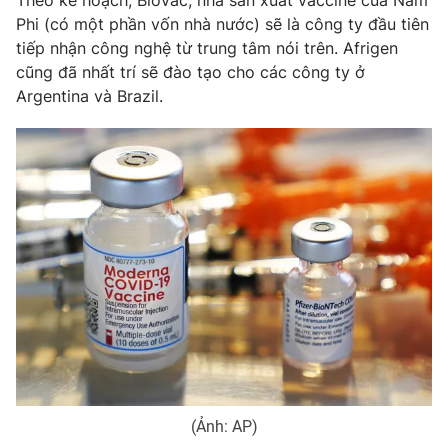
Theo kế hoạch, Biovac, nhà sản xuất vaccine của Nam
Phi (có một phần vốn nhà nước) sẽ là công ty đầu tiên
Photo
Infographic
tiếp nhận công nghệ từ trung tâm nói trên. Afrigen
cũng đã nhất trí sẽ đào tạo cho các công ty ở
Video
Shorts video
Argentina và Brazil.
VTV Money
VTV Thể thao
VTV Sức khoẻ
Bất động sản
Thị trường 24h
Tấm lòng Việt
VTV4
Vươn mình bằng AI
VTV9
VTV8
(Ảnh: AP)
Liên hệ tòa soạn
English