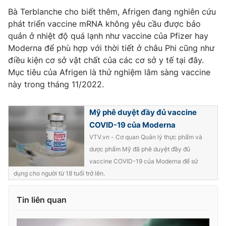
Ðiện thoại Thời báo VTV:
024.66 897 897
Bà Terblanche cho biết thêm, Afrigen đang nghiên cứu
Email:
toasoan@vtv.vn
phát triển vaccine mRNA không yêu cầu được bảo
Liên hệ quảng cáo:
024-7300.7108
quản ở nhiệt độ quá lạnh như vaccine của Pfizer hay
Moderna để phù hợp với thời tiết ở châu Phi cũng như
điều kiện cơ sở vật chất của các cơ sở y tế tại đây.
Mục tiêu của Afrigen là thử nghiệm lâm sàng vaccine
này trong tháng 11/2022.
Mỹ phê duyệt đầy đủ vaccine
COVID-19 của Moderna
VTV.vn - Cơ quan Quản lý thực phẩm và
dược phẩm Mỹ đã phê duyệt đầy đủ
vaccine COVID-19 của Moderna để sử
dụng cho người từ 18 tuổi trở lên.
® Cấm sao chép dưới mọi hình thức nếu không có sự chấp
thuận bằng văn bản. Ghi rõ nguồn VTV.vn khi phát hành lại
thông tin từ website này.
Tin liên quan