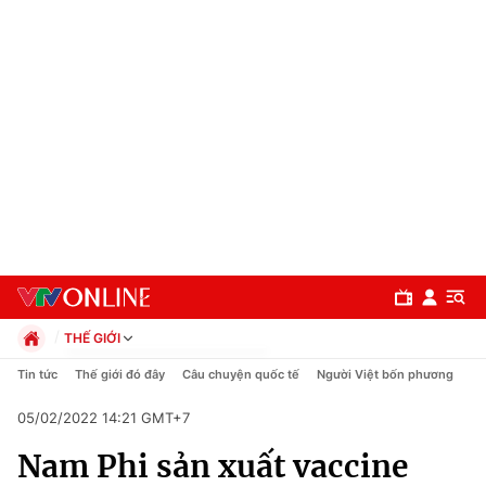
THẾ GIỚI
Chính trị
Tin tức
Thế giới đó đây
Câu chuyện quốc tế
Người Việt bốn phương
Xã hội
05/02/2022 14:21 GMT+7
Pháp luật
Chuyên mục
Kinh tế
Nam Phi sản xuất vaccine
Thể thao