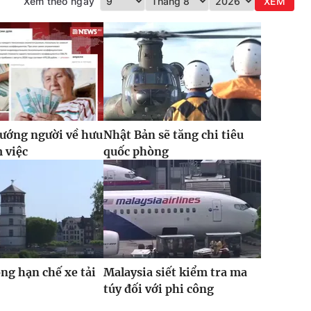
Xem theo ngày
XEM
ướng người về hưu
Nhật Bản sẽ tăng chi tiêu
m việc
quốc phòng
ỏng hạn chế xe tải
Malaysia siết kiểm tra ma
túy đối với phi công