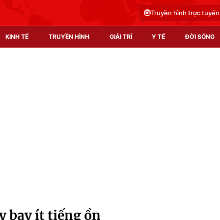
Truyền hình trực tuyến
KINH TẾ
TRUYỀN HÌNH
GIẢI TRÍ
Y TẾ
ĐỜI SỐNG
Pháp luật
Y tế
Truyền hình
Multimedia
Phim VTV
Video
Hậu trường
Shorts video
Nhân vật
Podcast
Khán giả
EMagazine
Giải sao mai
Photo
bay ít tiếng ồn
Infographic