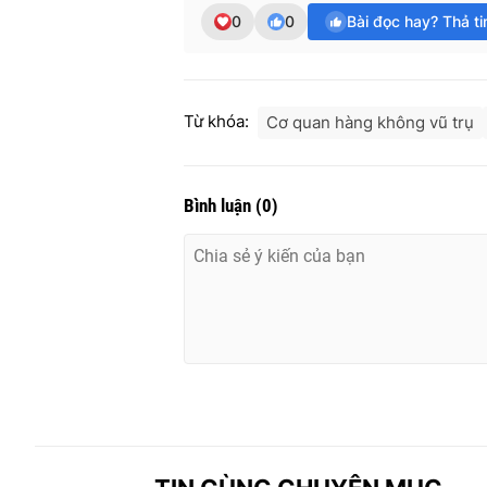
0
0
Bài đọc hay? Thả t
Từ khóa:
Cơ quan hàng không vũ trụ
Bình luận
(
0
)