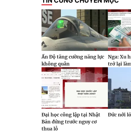
TIN CÙNG CHUYÊN MỤC
Ấn Độ tăng cường năng lực
Nga: Xu h
không quân
trở lại là
Đại học công lập tại Nhật
Đức nới l
Bản đứng trước nguy cơ
thua lỗ