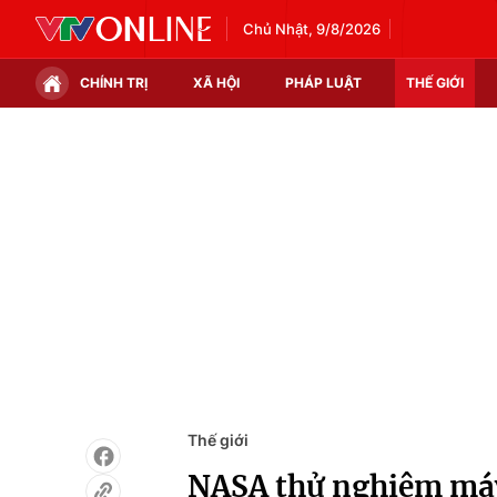
Chủ Nhật, 9/8/2026
CHÍNH TRỊ
XÃ HỘI
PHÁP LUẬT
THẾ GIỚI
Chính trị
Xã hội
Thế giới
Kinh tế
Tin tức
Tài chính
Thế giới đó đây
Thị trường
Câu chuyện quốc tế
Góc doanh nghiệp
Dữ liệu và đời sống
Thế giới
NASA thử nghiệm máy 