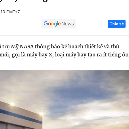
Góc ảnh
:10 GMT+7
Chia sẻ
Giáo dục
Công nghệ
Tuyển sinh
Hitech Công ng
trụ Mỹ NASA thông báo kế hoạch thiết kế và thử
Học trực tuyến
Sản phẩm
ới, gọi là máy bay X, loại máy bay tạo ra ít tiếng ồn
g
Thị trường
Tư vấn