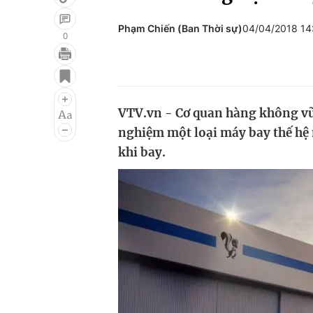
Phạm Chiến (Ban Thời sự)
04/04/2018 14
0
Giải trí
Đời sống
Điện ảnh
Du lịch
VTV.vn - Cơ quan hàng không vũ 
Âm nhạc
Làm đẹp
nghiệm một loại máy bay thế hệ m
Sao
Chất lượng cuộc sốn
khi bay.