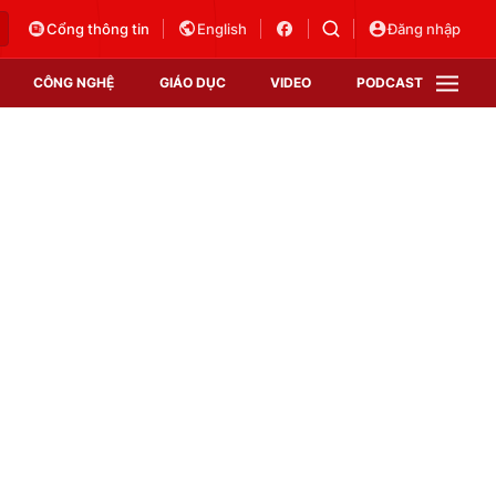
Cổng thông tin
English
Đăng nhập
CÔNG NGHỆ
GIÁO DỤC
VIDEO
PODCAST
VTV Money
VTV Thể thao
VTV Sức khoẻ
Bất động sản
Thị trường 24h
Tấm lòng Việt
Vươn mình bằng AI
VTV4
VTV8
VTV9
Lịch phát sóng
Giao lưu trực tuyến
Sự kiện