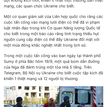
đợt không kích mới, khiến ít nhất một thường dân thiệt
Email:
toasoan@vtv.vn
mạng, các quan chức Ukraine cho biết.
Liên hệ quảng cáo:
024-7300.7108
Một cơ quan giám sát của Liên hợp quốc cho rằng các
cuộc tấn công vào mạng lưới điện có thể đã vi phạm
luật nhân đạo trong khi Cơ quan Năng lượng Quốc tế
cho biết trong một báo cáo rằng tình trạng thiếu hụt
nguồn cung cấp điện có thể đẩy Ukraine đối mặt với
một mùa đông khắc nghiệt nhất trong lịch sử.
Trong một cuộc tấn công vào ban ngày tại thành phố
Sumy ở phía Bắc hôm 19/9, một quả bom dẫn đường
của Nga đã đánh trúng một tòa nhà 5 tầng. Trên
Telegram, Bộ Nội vụ Ukraine cho biết cuộc tập kích đã
® Cấm sao chép dưới mọi hình thức nếu không có sự chấp
khiến 1 thiệt mạng và 12 người bị thương.
thuận bằng văn bản. Ghi rõ nguồn VTV.vn khi phát hành lại
thông tin từ website này.