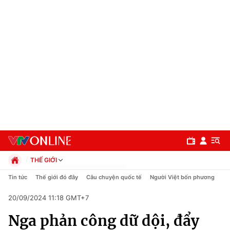
THẾ GIỚI
Chính trị
Tin tức
Thế giới đó đây
Câu chuyện quốc tế
Người Việt bốn phương
Xã hội
20/09/2024 11:18 GMT+7
Pháp luật
Chuyên mục
Kinh tế
Nga phản công dữ dội, đẩy
Thể thao