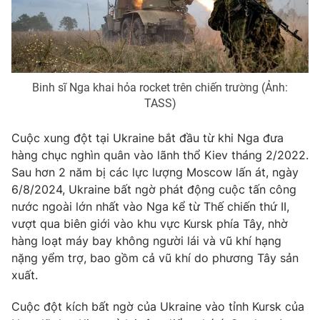
Photo
Infographic
Video
Shorts video
Binh sĩ Nga khai hỏa rocket trên chiến trường (Ảnh:
TASS)
VTV Money
VTV Thể thao
Cuộc xung đột tại Ukraine bắt đầu từ khi Nga đưa
VTV Sức khoẻ
Bất động sản
hàng chục nghìn quân vào lãnh thổ Kiev tháng 2/2022.
Sau hơn 2 năm bị các lực lượng Moscow lấn át, ngày
Thị trường 24h
Tấm lòng Việt
6/8/2024, Ukraine bất ngờ phát động cuộc tấn công
nước ngoài lớn nhất vào Nga kể từ Thế chiến thứ II,
vượt qua biên giới vào khu vực Kursk phía Tây, nhờ
VTV4
Vươn mình bằng AI
hàng loạt máy bay không người lái và vũ khí hạng
nặng yểm trợ, bao gồm cả vũ khí do phương Tây sản
VTV9
VTV8
xuất.
Cuộc đột kích bất ngờ của Ukraine vào tỉnh Kursk của
Liên hệ tòa soạn
English