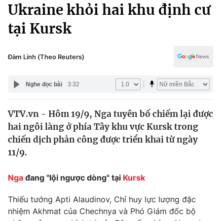
Chính trị
Ukraine khỏi hai khu định cư
Truyền hình
tại Kursk
Văn hóa - Giải trí
Xã hội
Y tế
Đời sống
Đàm Linh (Theo Reuters)
Pháp luật
Công nghệ
Giáo dục
Nghe đọc bài
3:32
Y tế
VTV.vn - Hôm 19/9, Nga tuyên bố chiếm lại được
Thế giới
hai ngôi làng ở phía Tây khu vực Kursk trong
Tin tức
chiến dịch phản công được triển khai từ ngày
Kinh tế
11/9.
Thế giới đó đây
Tài chính
Dữ liệu và đời sống
Câu chuyện quốc tế
Nga
đang "lội ngược dòng" tại
Kursk
Thị trường
Thiếu tướng Apti Alaudinov, Chỉ huy lực lượng đặc
Truyền hình
Góc doanh nghiệp
nhiệm Akhmat của Chechnya và Phó Giám đốc bộ