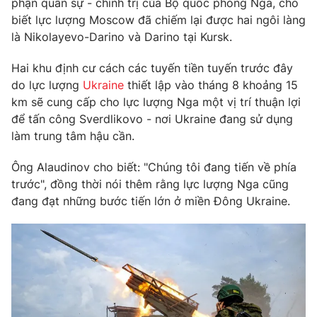
phận quân sự - chính trị của Bộ quốc phòng Nga, cho
Phim VTV
Giải trí
biết lực lượng Moscow đã chiếm lại được hai ngôi làng
Hậu trường
là Nikolayevo-Darino và Darino tại Kursk.
Điện ảnh
Đời sống
Nhân vật
Hai khu định cư cách các tuyến tiền tuyến trước đây
Âm nhạc
do lực lượng
Ukraine
thiết lập vào tháng 8 khoảng 15
Du lịch
Khán giả
Giáo dục
Sao
km sẽ cung cấp cho lực lượng Nga một vị trí thuận lợi
Làm đẹp
Giải sao mai
để tấn công Sverdlikovo - nơi Ukraine đang sử dụng
Tuyển sinh
làm trung tâm hậu cần.
Công nghệ
Chất lượng cuộc sống
Học trực tuyến
Ông Alaudinov cho biết: "Chúng tôi đang tiến về phía
Hitech Công nghệ tương lai
Giao lưu trực tuyến
trước", đồng thời nói thêm rằng lực lượng Nga cũng
Sản phẩm
đang đạt những bước tiến lớn ở miền Đông Ukraine.
Lịch phát sóng
Thị trường
Tư vấn
Chuyên mục khác
Emagazine
Podcast