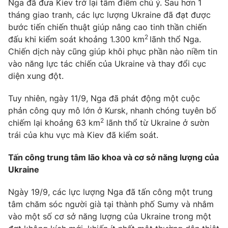
Nga đã đưa Kiev trở lại tâm điểm chú ý. Sau hơn 1
tháng giao tranh, các lực lượng Ukraine đã đạt được
bước tiến chiến thuật giúp nâng cao tinh thần chiến
2
đấu khi kiểm soát khoảng 1.300 km
lãnh thổ Nga.
THỜI BÁO VTV
Chiến dịch này cũng giúp khôi phục phần nào niềm tin
vào năng lực tác chiến của Ukraine và thay đổi cục
diện xung đột.
Theo dõi báo trên
Tuy nhiên, ngày 11/9, Nga đã phát động một cuộc
Cơ quan chủ quản:
Đài Truyền hình Việt Nam
phản công quy mô lớn ở Kursk, nhanh chóng tuyên bố
2
chiếm lại khoảng 63 km
lãnh thổ từ Ukraine ở sườn
Cơ quan báo chí:
Thời báo VTV
trái của khu vực mà Kiev đã kiểm soát.
Giấy phép hoạt động báo in và báo điện tử số 483/GP-BTTTT
cấp ngày 29/12/2023
Tấn công trung tâm lão khoa và cơ sở năng lượng của
Tổng Biên tập:
Vũ Thanh Thủy
Ukraine
Phó Tổng Biên tập:
Nguyễn Thị Mỹ Hạnh, Phạm Quốc Thắng,
Nguyễn Trọng Ninh
Ngày 19/9, các lực lượng Nga đã tấn công một trung
Tổng đài VTV:
024.38 355 931 - 024.38 355 932
tâm chăm sóc người già tại thành phố Sumy và nhắm
Ðiện thoại Thời báo VTV:
024.66 897 897
vào một số cơ sở năng lượng của Ukraine trong một