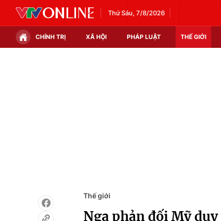
Thứ Sáu, 7/8/2026
CHÍNH TRỊ
XÃ HỘI
PHÁP LUẬT
THẾ GIỚI
Chính trị
Xã hội
Thế giới
Kinh tế
Tin tức
Tài chính
Thế giới đó đây
Thị trường
Câu chuyện quốc tế
Góc doanh nghiệp
Dữ liệu và đời sống
Thế giới
Nga phản đối Mỹ duy t