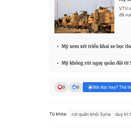
VTV.v
đã vư
Mỹ xem xét triển khai xe bọc thé
Mỹ không rút ngay quân đội từ 
0
0
Bài đọc hay? Thả t
Từ khóa:
rút quân khỏi Syria
duy trì 