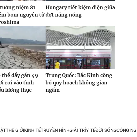
 tưởng niệm 81
Hungary tiết kiệm điện giữa
ém bom nguyên tử
đợt nắng nóng
roshima
ó thể đẩy gần 49
Trung Quốc: Bắc Kinh công
ời rơi vào tình
bố quy hoạch không gian
ếu lương thực
ngầm
UẬT
THẾ GIỚI
KINH TẾ
TRUYỀN HÌNH
GIẢI TRÍ
Y TẾ
ĐỜI SỐNG
CÔNG NG