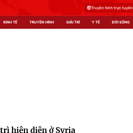
Truyền hình trực tuyến
KINH TẾ
TRUYỀN HÌNH
GIẢI TRÍ
Y TẾ
ĐỜI SỐNG
Pháp luật
Y tế
Truyền hình
Multimedia
Phim VTV
Video
Hậu trường
Shorts video
Nhân vật
Podcast
Khán giả
EMagazine
Giải sao mai
Photo
rì hiện diện ở Syria
Infographic