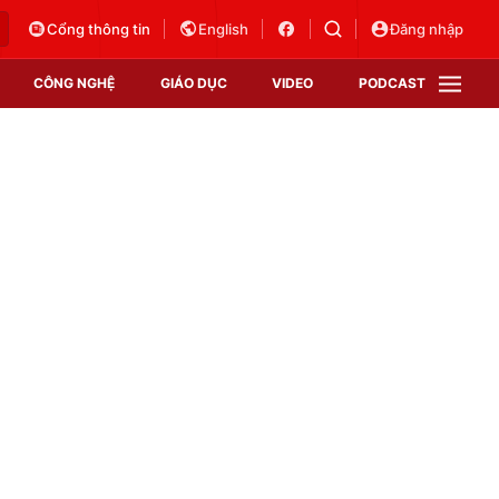
Cổng thông tin
English
Đăng nhập
CÔNG NGHỆ
GIÁO DỤC
VIDEO
PODCAST
VTV Money
VTV Thể thao
VTV Sức khoẻ
Bất động sản
Thị trường 24h
Tấm lòng Việt
Vươn mình bằng AI
VTV4
VTV8
VTV9
Lịch phát sóng
Giao lưu trực tuyến
Sự kiện