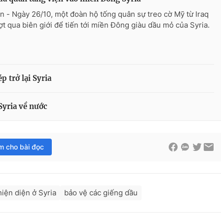
n - Ngày 26/10, một đoàn hộ tống quân sự treo cờ Mỹ từ Iraq
ợt qua biên giới để tiến tới miền Đông giàu dầu mỏ của Syria.
p trở lại Syria
Syria về nước
im cho bài đọc
hiện diện ở Syria
bảo vệ các giếng dầu