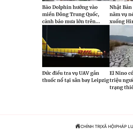
Bão Dolphin hướng vào
Nhật Bản
miền Đông Trung Quốc,
năm vụ n
cảnh báo mưa lớn trên...
xuống Hi
Đức điều tra vụ UAV gắn
El Nino c
thuốc nổ tại sân bay Leipzig
triệu ngư
trạng thi
CHÍNH TRỊ
XÃ HỘI
PHÁP L