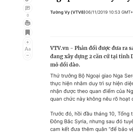
Tường Vy (VTV8)
06/11/2019 10:53 GMT
0
Giải trí
Đời sống
Điện ảnh
Du lịch
VTV.vn - Phản đối được đưa ra s
Âm nhạc
Làm đẹp
đang xây dựng 2 căn cứ tại tỉnh 
Sao
Chất lượng cuộc sốn
mỏ dồi dào.
Thứ trưởng Bộ Ngoại giao Nga Ser
thực hiện nhằm duy trì sự hiện di
nhận được theo quan điểm của Nga
quan chức này không nêu rõ hoạt
Trước đó, hồi đầu tháng 10, Tổng 
Đông Bắc Syria, nhưng sau đó tuyê
cam kết đưa thêm quân “để bảo vệ