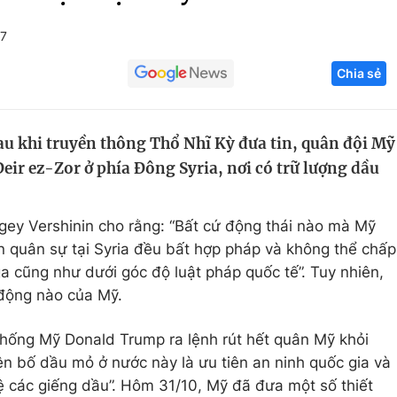
Góc ảnh
+7
Chia sẻ
Giáo dục
Công nghệ
Tuyển sinh
Hitech Công ng
au khi truyền thông Thổ Nhĩ Kỳ đưa tin, quân đội Mỹ
Học trực tuyến
Sản phẩm
Deir ez-Zor ở phía Đông Syria, nơi có trữ lượng dầu
g
Thị trường
Tư vấn
gey Vershinin cho rằng: “Bất cứ động thái nào mà Mỹ
ện quân sự tại Syria đều bất hợp pháp và không thể chấp
 cũng như dưới góc độ luật pháp quốc tế”. Tuy nhiên,
 động nào của Mỹ.
thống Mỹ Donald Trump ra lệnh rút hết quân Mỹ khỏi
n bố dầu mỏ ở nước này là ưu tiên an ninh quốc gia và
 các giếng dầu”. Hôm 31/10, Mỹ đã đưa một số thiết