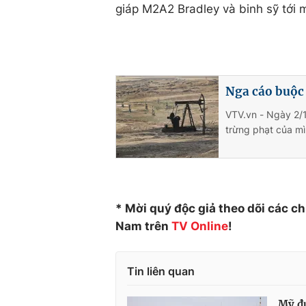
giáp M2A2 Bradley và binh sỹ tới m
Nga cáo buộc 
VTV.vn - Ngày 2/1
trừng phạt của mì
* Mời quý độc giả theo dõi các c
Nam trên
TV Online
!
Tin liên quan
Mỹ đư