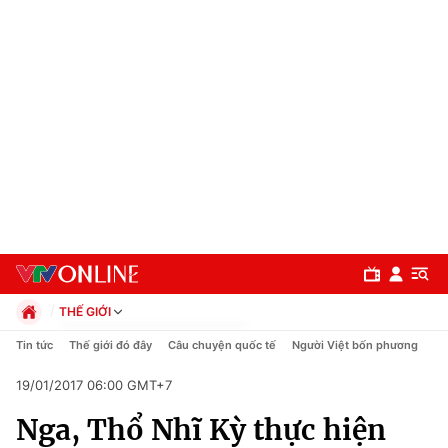
THẾ GIỚI
Chính trị
Tin tức
Thế giới đó đây
Câu chuyện quốc tế
Người Việt bốn phương
Xã hội
19/01/2017 06:00 GMT+7
Pháp luật
Chuyên mục
Kinh tế
Nga, Thổ Nhĩ Kỳ thực hiện
Thể thao