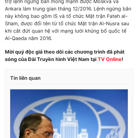
trợ lệnh ngừng bắn mong mạnh được Moskva và
Ankara làm trung gian tháng 12/2016. Lệnh ngừng bắn
Photo
Infographic
này không bao gồm IS và tổ chức Mặt trận Fateh al-
Sham, được đổi tên từ tổ chức Mặt trận Al-Nusra sau
Video
Shorts video
khi cắt đứt quan hệ với mạng lưới khủng bố quốc tế
Al-Qaeda năm 2016.
VTV Money
VTV Thể thao
Mời quý độc giả theo dõi các chương trình đã phát
sóng của Đài Truyền hình Việt Nam tại
TV Online
!
VTV Sức khoẻ
Bất động sản
Tin liên quan
Thị trường 24h
Tấm lòng Việt
VTV4
Vươn mình bằng AI
VTV9
VTV8
Liên hệ tòa soạn
English