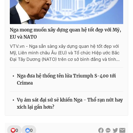
THỜI BÁO VTV
Nga mong muốn xây dựng quan hệ tốt đẹp với Mỹ,
EU và NATO
VTV.vn - Nga sẵn sàng xây dựng quan hệ tốt đẹp với
Mỹ, Liên minh châu Âu (EU) và Tổ chức Hiệp ước Bắc
Theo dõi báo trên
Đại Tây Dương (NATO) trên cơ sở bình đẳng và tính...
Cơ quan chủ quản:
Đài Truyền hình Việt Nam
Nga đưa hệ thống tên lửa Triumph S-400 tới
Crimea
Cơ quan báo chí:
Thời báo VTV
Giấy phép hoạt động báo in và báo điện tử số 483/GP-BTTTT
cấp ngày 29/12/2023
Vụ ám sát đại sứ sẽ khiến Nga - Thổ rạn nứt hay
Tổng Biên tập:
Vũ Thanh Thủy
xích lại gần hơn?
Phó Tổng Biên tập:
Nguyễn Thị Mỹ Hạnh, Phạm Quốc Thắng,
Nguyễn Trọng Ninh
Tổng đài VTV:
024.38 355 931 - 024.38 355 932
0
0