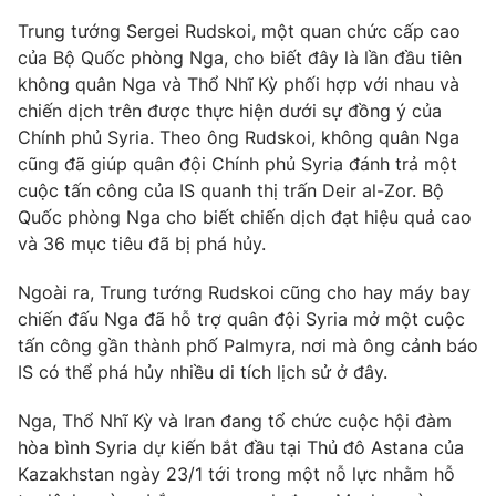
Phim VTV
Giải trí
Trung tướng Sergei Rudskoi, một quan chức cấp cao
Hậu trường
của Bộ Quốc phòng Nga, cho biết đây là lần đầu tiên
Điện ảnh
không quân Nga và Thổ Nhĩ Kỳ phối hợp với nhau và
Đời sống
Nhân vật
chiến dịch trên được thực hiện dưới sự đồng ý của
Âm nhạc
Du lịch
Chính phủ Syria. Theo ông Rudskoi, không quân Nga
Khán giả
Giáo dục
Sao
cũng đã giúp quân đội Chính phủ Syria đánh trả một
Làm đẹp
Giải sao mai
cuộc tấn công của IS quanh thị trấn Deir al-Zor. Bộ
Tuyển sinh
Công nghệ
Quốc phòng Nga cho biết chiến dịch đạt hiệu quả cao
Chất lượng cuộc sống
Học trực tuyến
và 36 mục tiêu đã bị phá hủy.
Hitech Công nghệ tương lai
Giao lưu trực tuyến
Ngoài ra, Trung tướng Rudskoi cũng cho hay máy bay
Sản phẩm
chiến đấu Nga đã hỗ trợ quân đội Syria mở một cuộc
Lịch phát sóng
tấn công gần thành phố Palmyra, nơi mà ông cảnh báo
Thị trường
IS có thể phá hủy nhiều di tích lịch sử ở đây.
Tư vấn
Nga, Thổ Nhĩ Kỳ và Iran đang tổ chức cuộc hội đàm
Chuyên mục khác
hòa bình Syria dự kiến bắt đầu tại Thủ đô Astana của
Emagazine
Podcast
Kazakhstan ngày 23/1 tới trong một nỗ lực nhằm hỗ