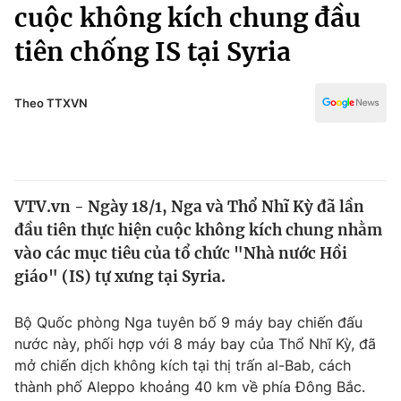
Chính trị
cuộc không kích chung đầu
Truyền hình
tiên chống IS tại Syria
Văn hóa - Giải trí
Xã hội
Y tế
Đời sống
Theo TTXVN
Pháp luật
Công nghệ
Giáo dục
Y tế
VTV.vn - Ngày 18/1, Nga và Thổ Nhĩ Kỳ đã lần
Thế giới
đầu tiên thực hiện cuộc không kích chung nhằm
Tin tức
vào các mục tiêu của tổ chức "Nhà nước Hồi
Kinh tế
giáo" (IS) tự xưng tại Syria.
Thế giới đó đây
Tài chính
Dữ liệu và đời sống
Câu chuyện quốc tế
Bộ Quốc phòng Nga tuyên bố 9 máy bay chiến đấu
Thị trường
nước này, phối hợp với 8 máy bay của Thổ Nhĩ Kỳ, đã
mở chiến dịch không kích tại thị trấn al-Bab, cách
Truyền hình
Góc doanh nghiệp
thành phố Aleppo khoảng 40 km về phía Đông Bắc.