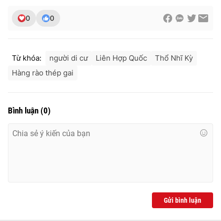
0
0
THỜI BÁO VTV
Từ khóa:
người di cư
Liên Hợp Quốc
Thổ Nhĩ Kỳ
Hàng rào thép gai
Theo dõi báo trên
Bình luận
(
0
)
Cơ quan chủ quản:
Đài Truyền hình Việt Nam
Cơ quan báo chí:
Thời báo VTV
Giấy phép hoạt động báo in và báo điện tử số 483/GP-BTTTT
cấp ngày 29/12/2023
Tổng Biên tập:
Vũ Thanh Thủy
Phó Tổng Biên tập:
Nguyễn Thị Mỹ Hạnh, Phạm Quốc Thắng,
Nguyễn Trọng Ninh
Gửi bình luận
Tổng đài VTV:
024.38 355 931 - 024.38 355 932