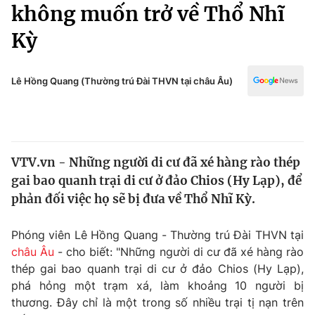
Chính trị
không muốn trở về Thổ Nhĩ
Truyền hình
Kỳ
Văn hóa - Giải trí
Xã hội
Y tế
Đời sống
Lê Hồng Quang (Thường trú Đài THVN tại châu Âu)
Pháp luật
Công nghệ
Giáo dục
Y tế
VTV.vn - Những người di cư đã xé hàng rào thép
Thế giới
gai bao quanh trại di cư ở đảo Chios (Hy Lạp), để
Tin tức
phản đối việc họ sẽ bị đưa về Thổ Nhĩ Kỳ.
Kinh tế
Thế giới đó đây
Phóng viên Lê Hồng Quang - Thường trú Đài THVN tại
Tài chính
Dữ liệu và đời sống
châu Âu
- cho biết: "Những người di cư đã xé hàng rào
Câu chuyện quốc tế
Thị trường
thép gai bao quanh trại di cư ở đảo Chios (Hy Lạp),
phá hỏng một trạm xá, làm khoảng 10 người bị
Truyền hình
Góc doanh nghiệp
thương. Đây chỉ là một trong số nhiều trại tị nạn trên