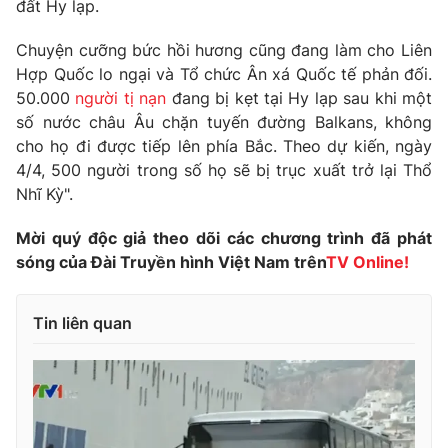
Phim VTV
đất Hy lạp.
Giải trí
Hậu trường
Chuyện cưỡng bức hồi hương cũng đang làm cho Liên
Điện ảnh
Hợp Quốc lo ngại và Tổ chức Ân xá Quốc tế phản đối.
Đời sống
Nhân vật
50.000
người tị nạn
đang bị kẹt tại Hy lạp sau khi một
Âm nhạc
Du lịch
số nước châu Âu chặn tuyến đường Balkans, không
Khán giả
Giáo dục
Sao
cho họ đi được tiếp lên phía Bắc. Theo dự kiến, ngày
Làm đẹp
Giải sao mai
4/4, 500 người trong số họ sẽ bị trục xuất trở lại Thổ
Tuyển sinh
Nhĩ Kỳ".
Công nghệ
Chất lượng cuộc sống
Học trực tuyến
Hitech Công nghệ tương lai
Mời quý độc giả theo dõi các chương trình đã phát
Giao lưu trực tuyến
sóng của Đài Truyền hình Việt Nam trên
TV Online!
Sản phẩm
Lịch phát sóng
Thị trường
Tin liên quan
Tư vấn
Chuyên mục khác
Emagazine
Podcast