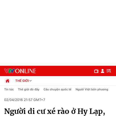
THẾ GIỚI
Chính trị
Tin tức
Thế giới đó đây
Câu chuyện quốc tế
Người Việt bốn phương
Xã hội
02/04/2016 21:57 GMT+7
Pháp luật
Chuyên mục
Kinh tế
Người di cư xé rào ở Hy Lạp,
Thể thao