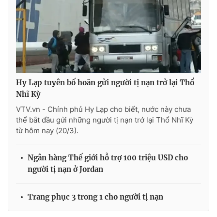
Photo
Infographic
Video
Shorts video
VTV Money
VTV Thể thao
Hy Lạp tuyên bố hoãn gửi người tị nạn trở lại Thổ
Nhĩ Kỳ
VTV Sức khoẻ
Bất động sản
VTV.vn - Chính phủ Hy Lạp cho biết, nước này chưa
thể bắt đầu gửi những người tị nạn trở lại Thổ Nhĩ Kỳ
Thị trường 24h
Tấm lòng Việt
từ hôm nay (20/3).
VTV4
Vươn mình bằng AI
Ngân hàng Thế giới hỗ trợ 100 triệu USD cho
người tị nạn ở Jordan
VTV9
VTV8
Trang phục 3 trong 1 cho người tị nạn
Liên hệ tòa soạn
English