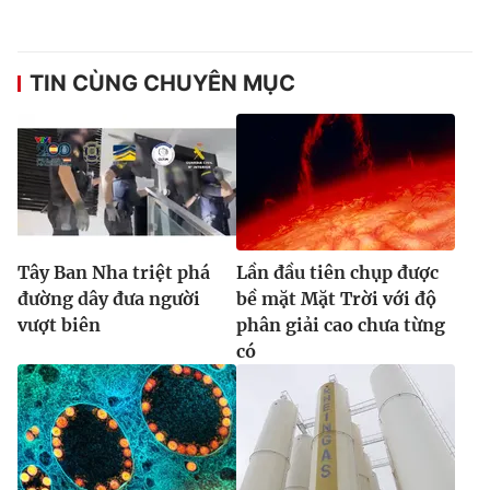
Ðiện thoại Thời báo VTV:
024.66 897 897
Email:
toasoan@vtv.vn
Liên hệ quảng cáo:
024-7300.7108
TIN CÙNG CHUYÊN MỤC
Tây Ban Nha triệt phá
Lần đầu tiên chụp được
đường dây đưa người
bề mặt Mặt Trời với độ
vượt biên
phân giải cao chưa từng
có
® Cấm sao chép dưới mọi hình thức nếu không có sự chấp
thuận bằng văn bản. Ghi rõ nguồn VTV.vn khi phát hành lại
thông tin từ website này.