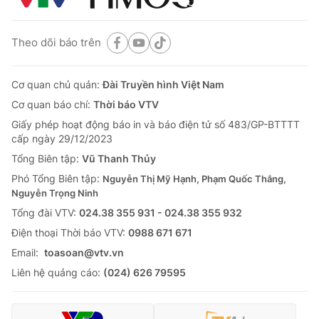
Theo dõi báo trên
Cơ quan chủ quản:
Đài Truyền hình Việt Nam
Cơ quan báo chí:
Thời báo VTV
Giấy phép hoạt động báo in và báo điện tử số 483/GP-BTTTT
cấp ngày 29/12/2023
Tổng Biên tập:
Vũ Thanh Thủy
Phó Tổng Biên tập:
Nguyễn Thị Mỹ Hạnh, Phạm Quốc Thắng,
Nguyễn Trọng Ninh
Tổng đài VTV:
024.38 355 931 - 024.38 355 932
Ðiện thoại Thời báo VTV:
0988 671 671
Email:
toasoan@vtv.vn
Liên hệ quảng cáo:
(024) 626 79595