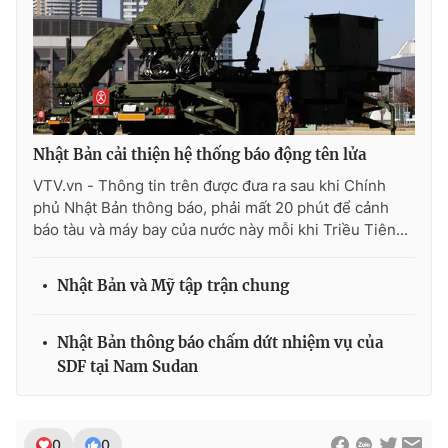
Photo
Infographic
Video
Shorts video
VTV Money
VTV Thể thao
Nhật Bản cải thiện hệ thống báo động tên lửa
VTV.vn - Thông tin trên được đưa ra sau khi Chính
VTV Sức khoẻ
Bất động sản
phủ Nhật Bản thông báo, phải mất 20 phút để cảnh
báo tàu và máy bay của nước này mỗi khi Triều Tiên...
Thị trường 24h
Tấm lòng Việt
Nhật Bản và Mỹ tập trận chung
VTV4
Vươn mình bằng AI
Nhật Bản thông báo chấm dứt nhiệm vụ của
SDF tại Nam Sudan
VTV9
VTV8
Liên hệ tòa soạn
English
0
0