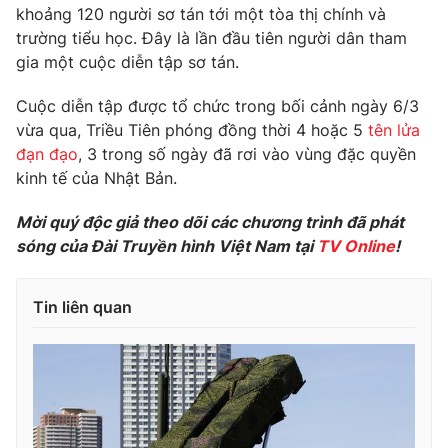
Phim VTV
khoảng 120 người sơ tán tới một tòa thị chính và
Giải trí
trường tiểu học. Đây là lần đầu tiên người dân tham
Hậu trường
gia một cuộc diễn tập sơ tán.
Điện ảnh
Đời sống
Nhân vật
Âm nhạc
Cuộc diễn tập được tổ chức trong bối cảnh ngày 6/3
Du lịch
Khán giả
vừa qua, Triều Tiên phóng đồng thời 4 hoặc 5
tên lửa
Giáo dục
Sao
đạn đạo
, 3 trong số ngày đã rơi vào vùng đặc quyền
Làm đẹp
Giải sao mai
kinh tế của Nhật Bản.
Tuyển sinh
Công nghệ
Chất lượng cuộc sống
Học trực tuyến
Mời quý độc giả theo dõi các chương trình đã phát
Hitech Công nghệ tương lai
sóng của Đài Truyền hình Việt Nam tại
TV Online
!
Giao lưu trực tuyến
Sản phẩm
Tin liên quan
Lịch phát sóng
Thị trường
Tư vấn
Chuyên mục khác
Emagazine
Podcast