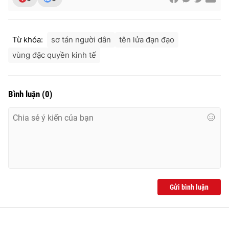
Từ khóa:
sơ tán người dân
tên lửa đạn đạo
THỜI BÁO VTV
vùng đặc quyền kinh tế
Bình luận
(
0
)
Theo dõi báo trên
Cơ quan chủ quản:
Đài Truyền hình Việt Nam
Cơ quan báo chí:
Thời báo VTV
Giấy phép hoạt động báo in và báo điện tử số 483/GP-BTTTT
cấp ngày 29/12/2023
Tổng Biên tập:
Vũ Thanh Thủy
Gửi bình luận
Phó Tổng Biên tập:
Nguyễn Thị Mỹ Hạnh, Phạm Quốc Thắng,
Nguyễn Trọng Ninh
Tổng đài VTV:
024.38 355 931 - 024.38 355 932