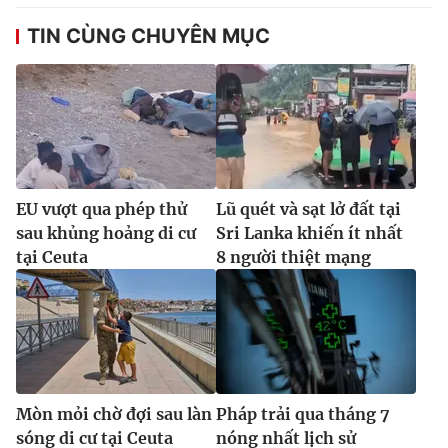
Ðiện thoại Thời báo VTV:
024.66 897 897
TIN CÙNG CHUYÊN MỤC
Email:
toasoan@vtv.vn
Liên hệ quảng cáo:
024-7300.7108
EU vượt qua phép thử
Lũ quét và sạt lở đất tại
sau khủng hoảng di cư
Sri Lanka khiến ít nhất
tại Ceuta
8 người thiệt mạng
® Cấm sao chép dưới mọi hình thức nếu không có sự chấp
thuận bằng văn bản. Ghi rõ nguồn VTV.vn khi phát hành lại
thông tin từ website này.
Mòn mỏi chờ đợi sau làn
Pháp trải qua tháng 7
sóng di cư tại Ceuta
nóng nhất lịch sử