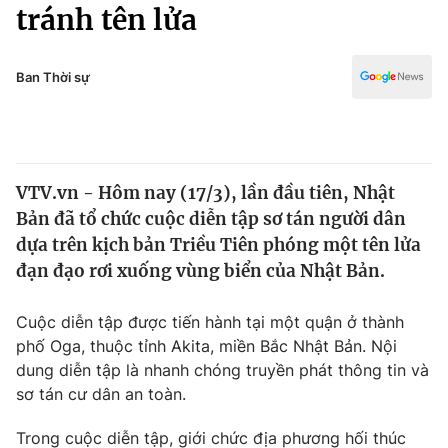
Chính trị
tránh tên lửa
Truyền hình
Văn hóa - Giải trí
Xã hội
Y tế
Ban Thời sự
Đời sống
Pháp luật
Công nghệ
Giáo dục
Y tế
VTV.vn - Hôm nay (17/3), lần đầu tiên, Nhật
Bản đã tổ chức cuộc diễn tập sơ tán người dân
Thế giới
dựa trên kịch bản Triều Tiên phóng một tên lửa
đạn đạo rơi xuống vùng biển của Nhật Bản.
Tin tức
Kinh tế
Thế giới đó đây
Cuộc diễn tập được tiến hành tại một quận ở thành
Tài chính
phố Oga, thuộc tỉnh Akita, miền Bắc Nhật Bản. Nội
Dữ liệu và đời sống
Câu chuyện quốc tế
dung diễn tập là nhanh chóng truyền phát thông tin và
Thị trường
sơ tán cư dân an toàn.
Truyền hình
Góc doanh nghiệp
Trong cuộc diễn tập, giới chức địa phương hối thúc