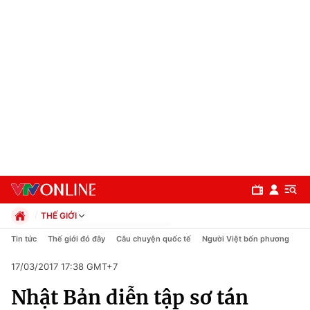
THẾ GIỚI
Chính trị
Tin tức
Thế giới đó đây
Câu chuyện quốc tế
Người Việt bốn phương
Xã hội
17/03/2017 17:38 GMT+7
Pháp luật
Chuyên mục
Kinh tế
Nhật Bản diễn tập sơ tán
Thể thao