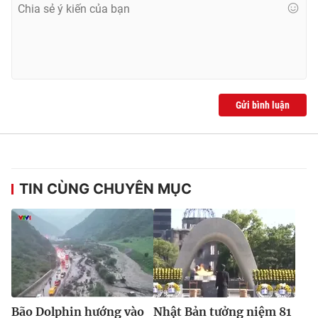
Ðiện thoại Thời báo VTV:
024.66 897 897
Email:
toasoan@vtv.vn
Liên hệ quảng cáo:
024-7300.7108
Gửi bình luận
TIN CÙNG CHUYÊN MỤC
® Cấm sao chép dưới mọi hình thức nếu không có sự chấp
thuận bằng văn bản. Ghi rõ nguồn VTV.vn khi phát hành lại
thông tin từ website này.
Bão Dolphin hướng vào
Nhật Bản tưởng niệm 81