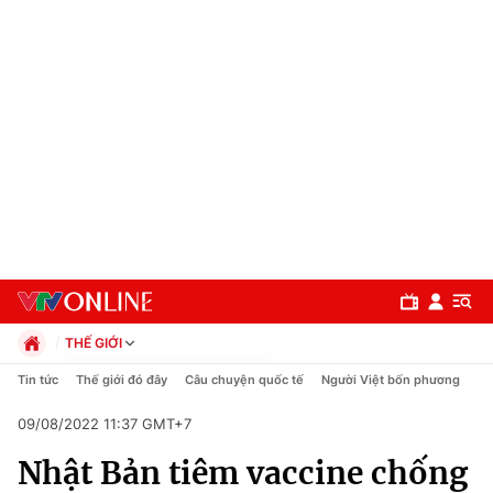
THẾ GIỚI
Chính trị
Tin tức
Thế giới đó đây
Câu chuyện quốc tế
Người Việt bốn phương
Xã hội
09/08/2022 11:37 GMT+7
Pháp luật
Chuyên mục
Kinh tế
Nhật Bản tiêm vaccine chống
Thể thao