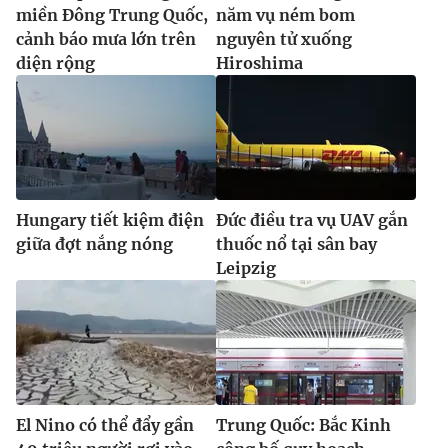
miền Đông Trung Quốc,
năm vụ ném bom
cảnh báo mưa lớn trên
nguyên tử xuống
diện rộng
Hiroshima
Hungary tiết kiệm điện
Đức điều tra vụ UAV gắn
giữa đợt nắng nóng
thuốc nổ tại sân bay
Leipzig
El Nino có thể đẩy gần
Trung Quốc: Bắc Kinh