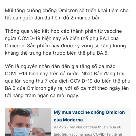
Phim VTV
Giải trí
Mũi tăng cường chống Omicron sẽ triển khai tiêm cho
Hậu trường
tất cả người dân đã tiêm đủ 2 mũi cơ bản.
Điện ảnh
Đời sống
Nhân vật
Thông qua việc kết hợp các thành phần từ vaccine
Âm nhạc
Du lịch
Khán giả
ngừa COVID-19 hiện nay và biến thể phụ BA.1 của
Giáo dục
Sao
Omicron. Sản phẩm này được kỳ vọng sẽ tăng lượng
Làm đẹp
Giải sao mai
kháng thể trung hòa trước biến thể phụ BA.5.
Tuyển sinh
Công nghệ
Chất lượng cuộc sống
Vốn là nguyên nhân dẫn đến gia tăng số ca mắc
Học trực tuyến
Hitech Công nghệ tương lai
COVID-19 hiện nay trên cả nước. Nhật Bản đang trải
Giao lưu trực tuyến
qua làn sóng thứ 7 của dịch COVID-19 do biến thể phụ
Sản phẩm
BA.5 của Omicron gây ra, với số ca mới theo ngày lên
Lịch phát sóng
tới hàng trăm ngàn ca mỗi ngày.
Thị trường
Tư vấn
Mỹ mua vaccine chống Omicron
Chuyên mục khác
của Moderna
VTV.vn - Mỹ vừa đạt thỏa thuận mua 66
Emagazine
Podcast
triệu liều vaccine ngừa COVID-19 thế hệ