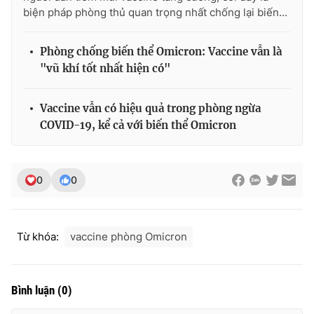
biện pháp phòng thủ quan trọng nhất chống lại biến...
Phòng chống biến thể Omicron: Vaccine vẫn là
THỜI BÁO VTV
"vũ khí tốt nhất hiện có"
Vaccine vẫn có hiệu quả trong phòng ngừa
COVID-19, kể cả với biến thể Omicron
Theo dõi báo trên
Cơ quan chủ quản:
Đài Truyền hình Việt Nam
0
0
Cơ quan báo chí:
Thời báo VTV
Giấy phép hoạt động báo in và báo điện tử số 483/GP-BTTTT
cấp ngày 29/12/2023
Từ khóa:
vaccine phòng Omicron
Tổng Biên tập:
Vũ Thanh Thủy
Phó Tổng Biên tập:
Nguyễn Thị Mỹ Hạnh, Phạm Quốc Thắng,
Nguyễn Trọng Ninh
Bình luận
(
0
)
Tổng đài VTV:
024.38 355 931 - 024.38 355 932