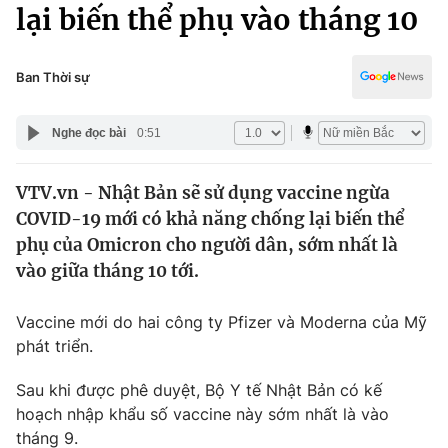
Chính trị
lại biến thể phụ vào tháng 10
Truyền hình
Văn hóa - Giải trí
Xã hội
Y tế
Ban Thời sự
Đời sống
Pháp luật
Công nghệ
Nghe đọc bài
0:51
Giáo dục
Y tế
VTV.vn - Nhật Bản sẽ sử dụng vaccine ngừa
COVID-19 mới có khả năng chống lại biến thể
Thế giới
phụ của Omicron cho người dân, sớm nhất là
vào giữa tháng 10 tới.
Tin tức
Kinh tế
Thế giới đó đây
Vaccine mới do hai công ty Pfizer và Moderna của Mỹ
Tài chính
phát triển.
Dữ liệu và đời sống
Câu chuyện quốc tế
Thị trường
Sau khi được phê duyệt, Bộ Y tế Nhật Bản có kế
Truyền hình
hoạch nhập khẩu số vaccine này sớm nhất là vào
Góc doanh nghiệp
tháng 9.