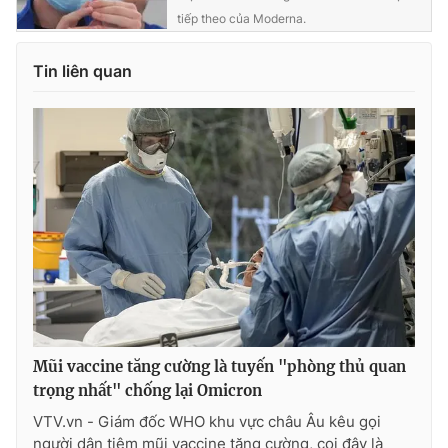
tiếp theo của Moderna.
Photo
Infographic
Tin liên quan
Video
Shorts video
VTV Money
VTV Thể thao
VTV Sức khoẻ
Bất động sản
Thị trường 24h
Tấm lòng Việt
VTV4
Vươn mình bằng AI
Mũi vaccine tăng cường là tuyến "phòng thủ quan
VTV9
VTV8
trọng nhất" chống lại Omicron
VTV.vn - Giám đốc WHO khu vực châu Âu kêu gọi
Liên hệ tòa soạn
English
người dân tiêm mũi vaccine tăng cường, coi đây là