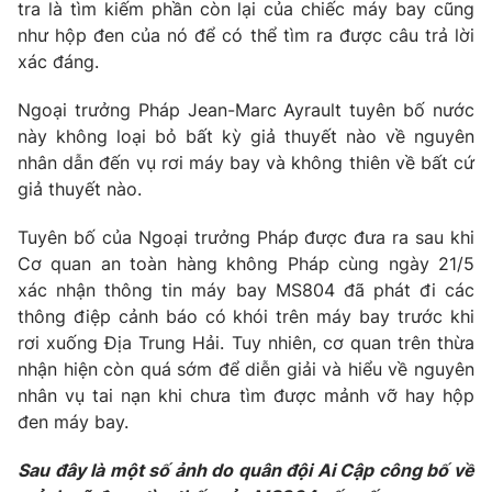
Phim VTV
tra là tìm kiếm phần còn lại của chiếc máy bay cũng
Giải trí
như hộp đen của nó để có thể tìm ra được câu trả lời
Hậu trường
xác đáng.
Điện ảnh
Đời sống
Nhân vật
Ngoại trưởng Pháp Jean-Marc Ayrault tuyên bố nước
Âm nhạc
Du lịch
này không loại bỏ bất kỳ giả thuyết nào về nguyên
Khán giả
Giáo dục
Sao
nhân dẫn đến vụ rơi máy bay và không thiên về bất cứ
Làm đẹp
Giải sao mai
giả thuyết nào.
Tuyển sinh
Công nghệ
Chất lượng cuộc sống
Tuyên bố của Ngoại trưởng Pháp được đưa ra sau khi
Học trực tuyến
Hitech Công nghệ tương lai
Cơ quan an toàn hàng không Pháp cùng ngày 21/5
Giao lưu trực tuyến
xác nhận thông tin máy bay MS804 đã phát đi các
Sản phẩm
thông điệp cảnh báo có khói trên máy bay trước khi
Lịch phát sóng
rơi xuống Địa Trung Hải. Tuy nhiên, cơ quan trên thừa
Thị trường
nhận hiện còn quá sớm để diễn giải và hiểu về nguyên
Tư vấn
nhân vụ tai nạn khi chưa tìm được mảnh vỡ hay hộp
đen máy bay.
Chuyên mục khác
Emagazine
Podcast
Sau đây là một số ảnh do quân đội Ai Cập công bố về