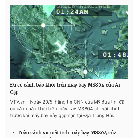
THỜI BÁO VTV
Theo dõi báo trên
Cơ quan chủ quản:
Đài Truyền hình Việt Nam
Đã có cảnh báo khói trên máy bay MS804 của Ai
Cơ quan báo chí:
Thời báo VTV
Cập
Giấy phép hoạt động báo in và báo điện tử số 483/GP-BTTTT
cấp ngày 29/12/2023
VTV.vn - Ngày 20/5, hãng tin CNN của Mỹ đưa tin, đã
có cảnh báo khói trên máy bay MS804 chỉ vài phút
Tổng Biên tập:
Vũ Thanh Thủy
trước khi máy bay này gặp nạn tại Địa Trung Hải.
Phó Tổng Biên tập:
Nguyễn Thị Mỹ Hạnh, Phạm Quốc Thắng,
Nguyễn Trọng Ninh
Toàn cảnh vụ mất tích máy bay MS804 của
Tổng đài VTV:
024.38 355 931 - 024.38 355 932