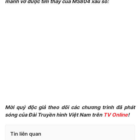
mảnh vỡ được tìm thấy của MS804 xấu số:
Photo
Infographic
Video
Shorts video
VTV Money
VTV Thể thao
VTV Sức khoẻ
Bất động sản
Thị trường 24h
Tấm lòng Việt
VTV4
Vươn mình bằng AI
Mời quý độc giả theo dõi các chương trình đã phát
sóng của Đài Truyền hình Việt Nam trên
TV Online
!
VTV9
VTV8
Tin liên quan
Liên hệ tòa soạn
English