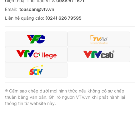
Ðiện thoại Thời báo VTV:
0988 671 671
Email:
toasoan@vtv.vn
Liên hệ quảng cáo:
(024) 626 79595
® Cấm sao chép dưới mọi hình thức nếu không có sự chấp
thuận bằng văn bản. Ghi rõ nguồn VTV.vn khi phát hành lại
thông tin từ website này.