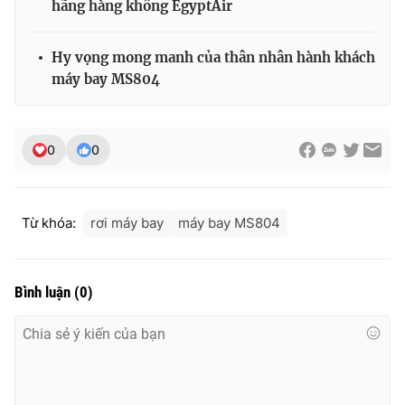
hãng hàng không EgyptAir
Ðiện thoại Thời báo VTV:
024.66 897 897
Email:
toasoan@vtv.vn
Hy vọng mong manh của thân nhân hành khách
Liên hệ quảng cáo:
024-7300.7108
máy bay MS804
0
0
Từ khóa:
rơi máy bay
máy bay MS804
Bình luận
(
0
)
® Cấm sao chép dưới mọi hình thức nếu không có sự chấp
thuận bằng văn bản. Ghi rõ nguồn VTV.vn khi phát hành lại
thông tin từ website này.