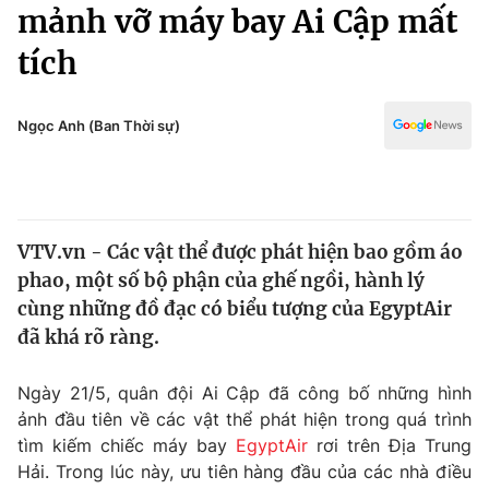
Chính trị
mảnh vỡ máy bay Ai Cập mất
Truyền hình
tích
Văn hóa - Giải trí
Xã hội
Y tế
Đời sống
Ngọc Anh (Ban Thời sự)
Pháp luật
Công nghệ
Giáo dục
Y tế
VTV.vn - Các vật thể được phát hiện bao gồm áo
Thế giới
phao, một số bộ phận của ghế ngồi, hành lý
Tin tức
cùng những đồ đạc có biểu tượng của EgyptAir
Kinh tế
đã khá rõ ràng.
Thế giới đó đây
Tài chính
Dữ liệu và đời sống
Câu chuyện quốc tế
Ngày 21/5, quân đội Ai Cập đã công bố những hình
Thị trường
ảnh đầu tiên về các vật thể phát hiện trong quá trình
tìm kiếm chiếc máy bay
EgyptAir
rơi trên Địa Trung
Truyền hình
Góc doanh nghiệp
Hải. Trong lúc này, ưu tiên hàng đầu của các nhà điều