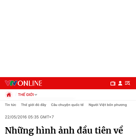
THẾ GIỚI
Chính trị
Tin tức
Thế giới đó đây
Câu chuyện quốc tế
Người Việt bốn phương
Xã hội
22/05/2016 05:35 GMT+7
Pháp luật
Chuyên mục
Kinh tế
Những hình ảnh đầu tiên về
Thể thao