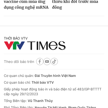
vaccine cúm mùa ứng
thiếu khí đốt trước mùa
dụng công nghệ mRNA
đông
THỜI BÁO VTV
Theo dõi báo trên
Cơ quan chủ quản:
Đài Truyền hình Việt Nam
Cơ quan báo chí:
Thời báo VTV
Giấy phép hoạt động báo in và báo điện tử số 483/GP-BTTTT
cấp ngày 29/12/2023
Tổng Biên tập:
Vũ Thanh Thủy
Phó Tổng Biên tập:
Nguyễn Thị Mỹ Hạnh, Phạm Quốc Thắng,