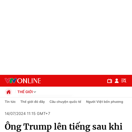
THẾ GIỚI
Chính trị
Tin tức
Thế giới đó đây
Câu chuyện quốc tế
Người Việt bốn phương
Xã hội
14/07/2024 11:15 GMT+7
Pháp luật
Chuyên mục
Kinh tế
Ông Trump lên tiếng sau khi
Thể thao