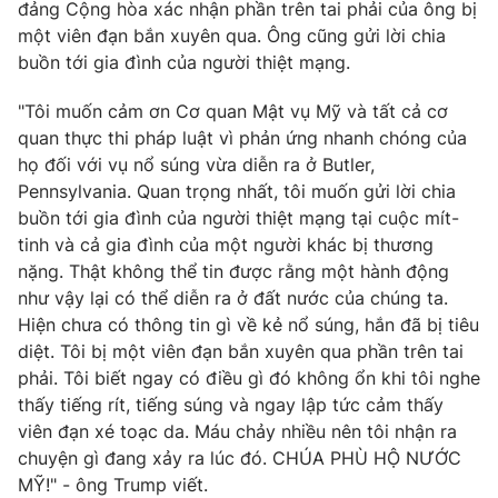
Phim VTV
đảng Cộng hòa xác nhận phần trên tai phải của ông bị
Giải trí
một viên đạn bắn xuyên qua. Ông cũng gửi lời chia
Hậu trường
buồn tới gia đình của người thiệt mạng.
Điện ảnh
Đời sống
Nhân vật
"Tôi muốn cảm ơn Cơ quan Mật vụ Mỹ và tất cả cơ
Âm nhạc
Du lịch
quan thực thi pháp luật vì phản ứng nhanh chóng của
Khán giả
Giáo dục
Sao
họ đối với vụ nổ súng vừa diễn ra ở Butler,
Làm đẹp
Giải sao mai
Pennsylvania. Quan trọng nhất, tôi muốn gửi lời chia
Tuyển sinh
Công nghệ
buồn tới gia đình của người thiệt mạng tại cuộc mít-
Chất lượng cuộc sống
Học trực tuyến
tinh và cả gia đình của một người khác bị thương
Hitech Công nghệ tương lai
nặng. Thật không thể tin được rằng một hành động
Giao lưu trực tuyến
như vậy lại có thể diễn ra ở đất nước của chúng ta.
Sản phẩm
Hiện chưa có thông tin gì về kẻ nổ súng, hắn đã bị tiêu
Lịch phát sóng
diệt. Tôi bị một viên đạn bắn xuyên qua phần trên tai
Thị trường
phải. Tôi biết ngay có điều gì đó không ổn khi tôi nghe
Tư vấn
thấy tiếng rít, tiếng súng và ngay lập tức cảm thấy
Chuyên mục khác
viên đạn xé toạc da. Máu chảy nhiều nên tôi nhận ra
chuyện gì đang xảy ra lúc đó. CHÚA PHÙ HỘ NƯỚC
Emagazine
Podcast
MỸ!" - ông Trump viết.