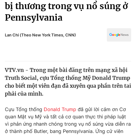
Chính trị
bị thương trong vụ nổ súng ở
Truyền hình
Pennsylvania
Văn hóa - Giải trí
Xã hội
Y tế
Đời sống
Lan Chi (Theo New York Times, CNN)
Pháp luật
Công nghệ
Giáo dục
Y tế
VTV.vn - Trong một bài đăng trên mạng xã hội
Thế giới
Truth Social, cựu Tổng thống Mỹ Donald Trump
Tin tức
cho biết một viên đạn đã xuyên qua phần trên tai
Kinh tế
phải của mình.
Thế giới đó đây
Tài chính
Dữ liệu và đời sống
Câu chuyện quốc tế
Cựu Tổng thống
Donald Trump
đã gửi lời cảm ơn Cơ
Thị trường
quan Mật vụ Mỹ và tất cả cơ quan thực thi pháp luật
vì phản ứng nhanh chóng trong vụ nổ súng vừa diễn ra
Truyền hình
Góc doanh nghiệp
ở thành phố Butler, bang Pennsylvania. Ứng cử viên