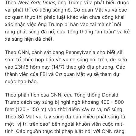
Theo
New York Times
, ông Trump vừa phát biểu được
vài phút thì có tiếng súng nổ. Cơ quan Mật vụ và các
cơ quan thực thi pháp luật khác vẫn chưa công khai
xác nhận việc ông Trump bị bắn vào tai mà chỉ nói
THỜI BÁO VTV
rằng phát súng đã nổ, cựu Tổng thống "an toàn" và kẻ
xả súng hiện đã chết.
Theo dõi báo trên
Theo CNN, cảnh sát bang Pennsylvania cho biết sẽ
sớm tổ chức họp báo về vụ nổ súng nói trên, dự kiến
Cơ quan chủ quản:
Đài Truyền hình Việt Nam
vào 23h15 hôm nay (14/7) theo giờ địa phương. Các
Cơ quan báo chí:
Thời báo VTV
thành viên của FBI và Cơ quan Mật vụ sẽ tham dự
cuộc họp báo.
Giấy phép hoạt động báo in và báo điện tử số 483/GP-BTTTT
cấp ngày 29/12/2023
Theo phân tích của CNN, cựu Tổng thống Donald
Tổng Biên tập:
Vũ Thanh Thủy
Trump cách tay súng bị nghi ngờ khoảng 400 - 500
Phó Tổng Biên tập:
Nguyễn Thị Mỹ Hạnh, Phạm Quốc Thắng,
feet (120 - 150 m) vào thời điểm xảy ra vụ nổ súng.
Nguyễn Trọng Ninh
Theo Sở Mật vụ, tay súng đã bắn nhiều phát súng từ
Tổng đài VTV:
024.38 355 931 - 024.38 355 932
một "vị trí trên cao" bên ngoài khuôn viên cuộc mít-
Ðiện thoại Thời báo VTV:
024.66 897 897
tinh. Các nguồn thực thi pháp luật nói với CNN rằng