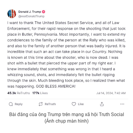
Photo
Infographic
Video
Shorts video
VTV Money
VTV Thể thao
VTV Sức khoẻ
Bất động sản
Thị trường 24h
Tấm lòng Việt
VTV4
Vươn mình bằng AI
VTV9
VTV8
Bài đăng của ông Trump trên mạng xã hội Truth Social
(Ảnh chụp màn hình)
Liên hệ tòa soạn
English