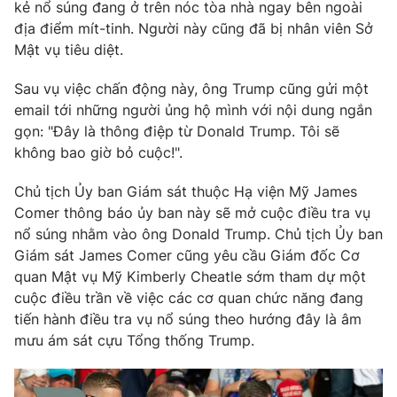
Email:
toasoan@vtv.vn
kẻ nổ súng đang ở trên nóc tòa nhà ngay bên ngoài
Liên hệ quảng cáo:
024-7300.7108
địa điểm mít-tinh. Người này cũng đã bị nhân viên Sở
Mật vụ tiêu diệt.
Sau vụ việc chấn động này, ông Trump cũng gửi một
email tới những người ủng hộ mình với nội dung ngắn
gọn: "Đây là thông điệp từ Donald Trump. Tôi sẽ
không bao giờ bỏ cuộc!".
Chủ tịch Ủy ban Giám sát thuộc Hạ viện Mỹ James
Comer thông báo ủy ban này sẽ mở cuộc điều tra vụ
nổ súng nhằm vào ông Donald Trump. Chủ tịch Ủy ban
Giám sát James Comer cũng yêu cầu Giám đốc Cơ
quan Mật vụ Mỹ Kimberly Cheatle sớm tham dự một
® Cấm sao chép dưới mọi hình thức nếu không có sự chấp
thuận bằng văn bản. Ghi rõ nguồn VTV.vn khi phát hành lại
cuộc điều trần về việc các cơ quan chức năng đang
thông tin từ website này.
tiến hành điều tra vụ nổ súng theo hướng đây là âm
mưu ám sát cựu Tổng thống Trump.