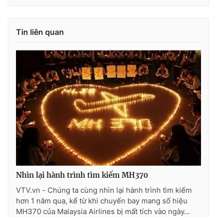
Ðiện thoại Thời báo VTV:
024.66 897 897
Email:
toasoan@vtv.vn
Tin liên quan
Liên hệ quảng cáo:
024-7300.7108
® Cấm sao chép dưới mọi hình thức nếu không có sự chấp
Nhìn lại hành trình tìm kiếm MH370
thuận bằng văn bản. Ghi rõ nguồn VTV.vn khi phát hành lại
thông tin từ website này.
VTV.vn - Chúng ta cùng nhìn lại hành trình tìm kiếm
hơn 1 năm qua, kể từ khi chuyến bay mang số hiệu
MH370 của Malaysia Airlines bị mất tích vào ngày...