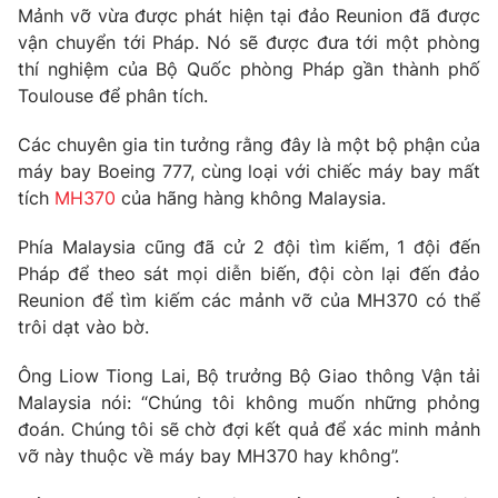
Phim VTV
Mảnh vỡ vừa được phát hiện tại đảo Reunion đã được
Giải trí
vận chuyển tới Pháp. Nó sẽ được đưa tới một phòng
Hậu trường
thí nghiệm của Bộ Quốc phòng Pháp gần thành phố
Điện ảnh
Đời sống
Nhân vật
Toulouse để phân tích.
Âm nhạc
Du lịch
Khán giả
Các chuyên gia tin tưởng rằng đây là một bộ phận của
Giáo dục
Sao
máy bay Boeing 777, cùng loại với chiếc máy bay mất
Làm đẹp
Giải sao mai
tích
MH370
của hãng hàng không Malaysia.
Tuyển sinh
Công nghệ
Chất lượng cuộc sống
Học trực tuyến
Phía Malaysia cũng đã cử 2 đội tìm kiếm, 1 đội đến
Hitech Công nghệ tương lai
Pháp để theo sát mọi diễn biến, đội còn lại đến đảo
Giao lưu trực tuyến
Reunion để tìm kiếm các mảnh vỡ của MH370 có thể
Sản phẩm
trôi dạt vào bờ.
Lịch phát sóng
Thị trường
Ông Liow Tiong Lai, Bộ trưởng Bộ Giao thông Vận tải
Tư vấn
Malaysia nói: “Chúng tôi không muốn những phỏng
Chuyên mục khác
đoán. Chúng tôi sẽ chờ đợi kết quả để xác minh mảnh
vỡ này thuộc về máy bay MH370 hay không”.
Emagazine
Podcast