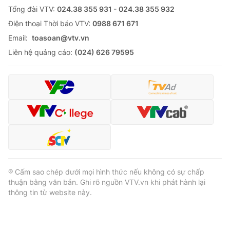
Tổng đài VTV:
024.38 355 931 - 024.38 355 932
Ðiện thoại Thời báo VTV:
0988 671 671
Email:
toasoan@vtv.vn
Liên hệ quảng cáo:
(024) 626 79595
® Cấm sao chép dưới mọi hình thức nếu không có sự chấp
thuận bằng văn bản. Ghi rõ nguồn VTV.vn khi phát hành lại
thông tin từ website này.