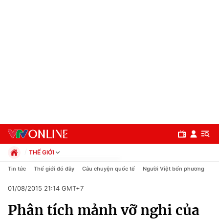
THẾ GIỚI
Chính trị
Tin tức
Thế giới đó đây
Câu chuyện quốc tế
Người Việt bốn phương
Xã hội
01/08/2015 21:14 GMT+7
Pháp luật
Chuyên mục
Kinh tế
Phân tích mảnh vỡ nghi của
Thể thao