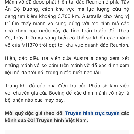
Mảnh vỡ đã được phát hiện tại đảo Reunion ở phía Tây
Ấn Độ Dương, cách khu vực mà lực lượng cứu hộ
Photo
Infographic
đang tìm kiếm khoảng 3.700 km. Australia cho rằng vị
trí tìm thấy mảnh vỡ cũng đúng với mô hình mà các
Video
Shorts video
nhà khoa học nước này đã tính toán trước đó. Theo
đó, thủy triều và sóng biển có thể sẽ khiến các mảnh
VTV Money
VTV Thể thao
vỡ của MH370 trôi dạt tới khu vực quanh đảo Reunion.
Hiện, các điều tra viên của Australia đang xem xét
VTV Sức khoẻ
Bất động sản
những mảnh vỏ sò bám trên mảnh vỡ để xác định xem
liệu nó đã trôi nổi trong nước biển bao lâu.
Thị trường 24h
Tấm lòng Việt
Trong khi đó các nhà điều tra của Pháp sẽ làm việc
với chuyên gia của Boeing để xác định mảnh vỡ này là
VTV4
Vươn mình bằng AI
bộ phận nào của máy bay.
Mời quý độc giả theo dõi
Truyền hình trực tuyến
các
VTV9
VTV8
kênh của Đài Truyền hình Việt Nam.
Liên hệ tòa soạn
English