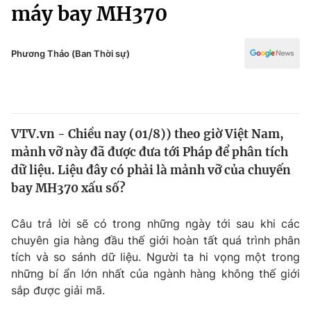
Chính trị
máy bay MH370
Truyền hình
Văn hóa - Giải trí
Xã hội
Y tế
Phương Thảo (Ban Thời sự)
Đời sống
Pháp luật
Công nghệ
Giáo dục
Y tế
VTV.vn - Chiều nay (01/8)) theo giờ Việt Nam,
mảnh vỡ này đã được đưa tới Pháp để phân tích
Thế giới
dữ liệu. Liệu đây có phải là mảnh vỡ của chuyến
bay MH370 xấu số?
Tin tức
Kinh tế
Thế giới đó đây
Câu trả lời sẽ có trong những ngày tới sau khi các
Tài chính
chuyên gia hàng đầu thế giới hoàn tất quá trình phân
Dữ liệu và đời sống
Câu chuyện quốc tế
tích và so sánh dữ liệu. Người ta hi vọng một trong
Thị trường
những bí ẩn lớn nhất của ngành hàng không thế giới
Truyền hình
Góc doanh nghiệp
sắp được giải mã.