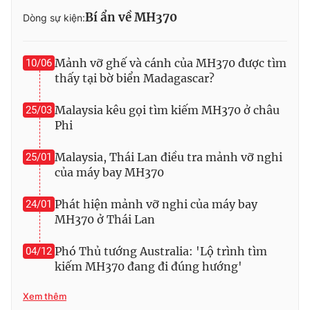
Bí ẩn về MH370
Dòng sự kiện:
Mảnh vỡ ghế và cánh của MH370 được tìm
10/06
THỜI BÁO VTV
thấy tại bờ biển Madagascar?
Malaysia kêu gọi tìm kiếm MH370 ở châu
25/03
Phi
Theo dõi báo trên
Malaysia, Thái Lan điều tra mảnh vỡ nghi
25/01
của máy bay MH370
Cơ quan chủ quản:
Đài Truyền hình Việt Nam
Cơ quan báo chí:
Thời báo VTV
Phát hiện mảnh vỡ nghi của máy bay
24/01
Giấy phép hoạt động báo in và báo điện tử số 483/GP-BTTTT
MH370 ở Thái Lan
cấp ngày 29/12/2023
Tổng Biên tập:
Vũ Thanh Thủy
Phó Thủ tướng Australia: 'Lộ trình tìm
04/12
Phó Tổng Biên tập:
kiếm MH370 đang đi đúng hướng'
Nguyễn Thị Mỹ Hạnh, Phạm Quốc Thắng,
Nguyễn Trọng Ninh
Xem thêm
Tổng đài VTV:
024.38 355 931 - 024.38 355 932