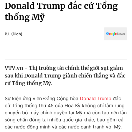
Chính trị
Donald Trump đắc cử Tổng
Truyền hình
thống Mỹ
Văn hóa - Giải trí
Xã hội
Y tế
Đời sống
P.L (Dịch)
Pháp luật
Công nghệ
Giáo dục
Y tế
VTV.vn - Thị trường tài chính thế giới sụt giảm
Thế giới
sau khi Donald Trump giành chiến thắng và đắc
Tin tức
cử Tổng thống Mỹ.
Kinh tế
Thế giới đó đây
Sự kiện ứng viên Đảng Cộng hòa
Donald Trump
đắc
Tài chính
Dữ liệu và đời sống
cử Tổng thống thứ 45 của Hoa Kỳ không chỉ làm rung
Câu chuyện quốc tế
Thị trường
chuyển bộ máy chính quyền tại Mỹ mà còn tạo nên làn
sóng chấn động tại nhiều quốc gia khác, bao gồm cả
Truyền hình
Góc doanh nghiệp
các nước đồng minh và các nước cạnh tranh với Mỹ.