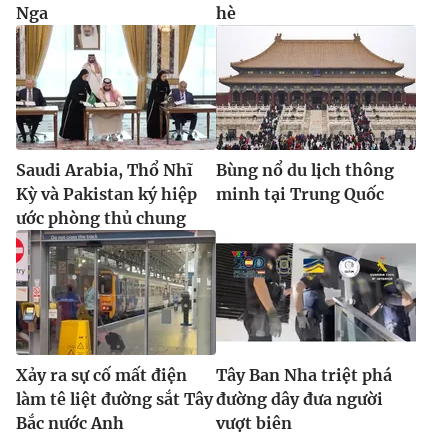
Nga
hè
Saudi Arabia, Thổ Nhĩ
Bùng nổ du lịch thông
Kỳ và Pakistan ký hiệp
minh tại Trung Quốc
ước phòng thủ chung
Xảy ra sự cố mất điện
Tây Ban Nha triệt phá
làm tê liệt đường sắt Tây
đường dây đưa người
Bắc nước Anh
vượt biên