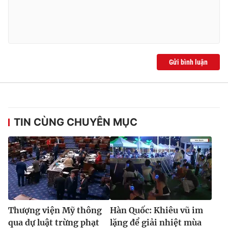
Ðiện thoại Thời báo VTV:
024.66 897 897
Email:
toasoan@vtv.vn
Liên hệ quảng cáo:
024-7300.7108
Gửi bình luận
TIN CÙNG CHUYÊN MỤC
® Cấm sao chép dưới mọi hình thức nếu không có sự chấp
thuận bằng văn bản. Ghi rõ nguồn VTV.vn khi phát hành lại
thông tin từ website này.
Thượng viện Mỹ thông
Hàn Quốc: Khiêu vũ im
qua dự luật trừng phạt
lặng để giải nhiệt mùa