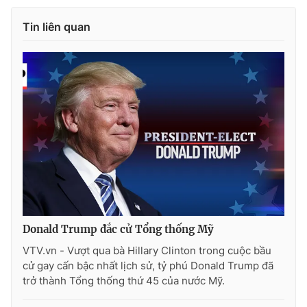
Photo
Infographic
Tin liên quan
Video
Shorts video
VTV Money
VTV Thể thao
VTV Sức khoẻ
Bất động sản
Thị trường 24h
Tấm lòng Việt
VTV4
Vươn mình bằng AI
Donald Trump đắc cử Tổng thống Mỹ
VTV.vn - Vượt qua bà Hillary Clinton trong cuộc bầu
VTV9
VTV8
cử gay cấn bậc nhất lịch sử, tỷ phú Donald Trump đã
trở thành Tổng thống thứ 45 của nước Mỹ.
Liên hệ tòa soạn
English