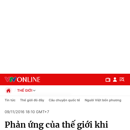
THẾ GIỚI
Chính trị
Tin tức
Thế giới đó đây
Câu chuyện quốc tế
Người Việt bốn phương
Xã hội
09/11/2016 18:10 GMT+7
Pháp luật
Chuyên mục
Kinh tế
Phản ứng của thế giới khi
Thể thao