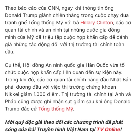
Phim VTV
Giải trí
Theo báo cáo của CNN, ngay khi thông tin ông
Hậu trường
Donald Trump giành chiến thắng trong cuộc chạy đua
Điện ảnh
tranh ghế Tổng thống Mỹ với bà
Hillary Clinton
, các cơ
Đời sống
Nhân vật
quan tài chính và an ninh tại những quốc gia đồng
Âm nhạc
Du lịch
minh của Mỹ đã triệu tập cuộc họp khẩn cấp để đánh
Khán giả
Giáo dục
Sao
giá những tác động đối với thị trường tài chính toàn
Làm đẹp
Giải sao mai
cầu.
Tuyển sinh
Công nghệ
Chất lượng cuộc sống
Cụ thể, Hội đồng An ninh quốc gia Hàn Quốc vừa tổ
Học trực tuyến
Hitech Công nghệ tương lai
chức cuộc họp khẩn cấp liên quan đến sự kiện này.
Giao lưu trực tuyến
Trong khi đó, các cơ quan tài chính hàng đầu Nhật Bản
Sản phẩm
phải đương đầu với việc thị trường chứng khoán
Nikkei giảm 1.000 điểm. Thị trường tài chính tại Anh và
Lịch phát sóng
Thị trường
Pháp cũng được ghi nhận sụt giảm sau khi ông Donald
Tư vấn
Trump đắc cử
Tổng thống Mỹ
.
Chuyên mục khác
Mời quý độc giả theo dõi các chương trình đã phát
Emagazine
Podcast
sóng của Đài Truyền hình Việt Nam tại
TV Online
!