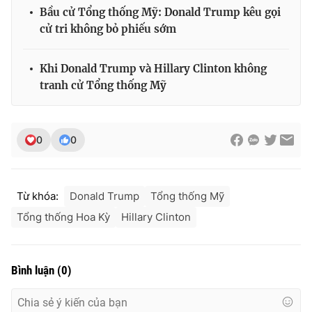
Bầu cử Tổng thống Mỹ: Donald Trump kêu gọi
cử tri không bỏ phiếu sớm
THỜI BÁO VTV
Khi Donald Trump và Hillary Clinton không
tranh cử Tổng thống Mỹ
Theo dõi báo trên
0
0
Cơ quan chủ quản:
Đài Truyền hình Việt Nam
Cơ quan báo chí:
Thời báo VTV
Từ khóa:
Donald Trump
Tổng thống Mỹ
Giấy phép hoạt động báo in và báo điện tử số 483/GP-BTTTT
Tổng thống Hoa Kỳ
Hillary Clinton
cấp ngày 29/12/2023
Tổng Biên tập:
Vũ Thanh Thủy
Phó Tổng Biên tập:
Nguyễn Thị Mỹ Hạnh, Phạm Quốc Thắng,
Bình luận
(
0
)
Nguyễn Trọng Ninh
Tổng đài VTV:
024.38 355 931 - 024.38 355 932