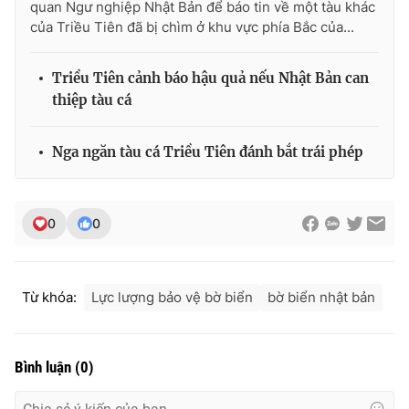
quan Ngư nghiệp Nhật Bản để báo tin về một tàu khác
của Triều Tiên đã bị chìm ở khu vực phía Bắc của...
Triều Tiên cảnh báo hậu quả nếu Nhật Bản can
THỜI BÁO VTV
thiệp tàu cá
Nga ngăn tàu cá Triều Tiên đánh bắt trái phép
Theo dõi báo trên
0
0
Cơ quan chủ quản:
Đài Truyền hình Việt Nam
Cơ quan báo chí:
Thời báo VTV
Giấy phép hoạt động báo in và báo điện tử số 483/GP-BTTTT
Từ khóa:
Lực lượng bảo vệ bờ biển
bờ biển nhật bản
cấp ngày 29/12/2023
Tổng Biên tập:
Vũ Thanh Thủy
Phó Tổng Biên tập:
Nguyễn Thị Mỹ Hạnh, Phạm Quốc Thắng,
Bình luận
(
0
)
Nguyễn Trọng Ninh
Tổng đài VTV:
024.38 355 931 - 024.38 355 932