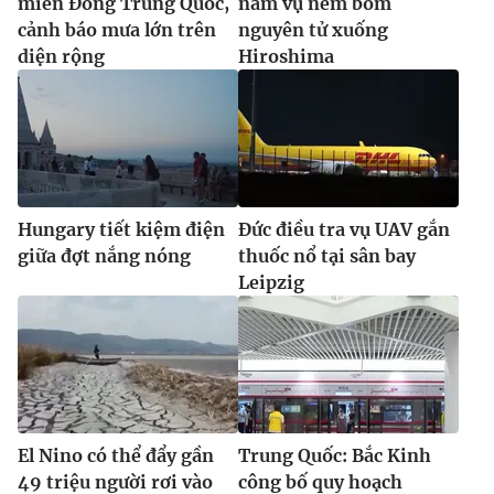
miền Đông Trung Quốc,
năm vụ ném bom
cảnh báo mưa lớn trên
nguyên tử xuống
diện rộng
Hiroshima
Hungary tiết kiệm điện
Đức điều tra vụ UAV gắn
giữa đợt nắng nóng
thuốc nổ tại sân bay
Leipzig
El Nino có thể đẩy gần
Trung Quốc: Bắc Kinh
49 triệu người rơi vào
công bố quy hoạch