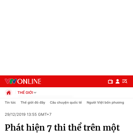
THẾ GIỚI
Chính trị
Tin tức
Thế giới đó đây
Câu chuyện quốc tế
Người Việt bốn phương
Xã hội
29/12/2019 13:55 GMT+7
Pháp luật
Chuyên mục
Kinh tế
Phát hiện 7 thi thể trên một
Thể thao