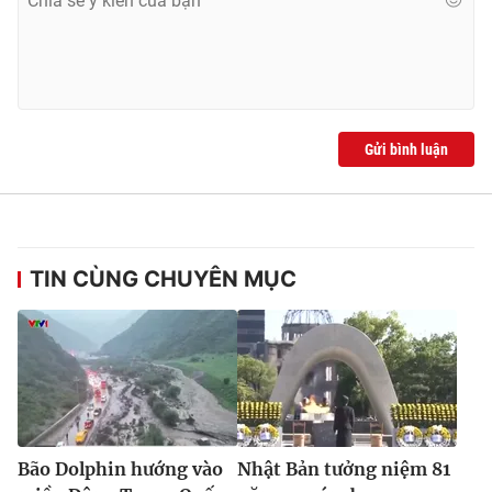
Ðiện thoại Thời báo VTV:
024.66 897 897
Email:
toasoan@vtv.vn
Liên hệ quảng cáo:
024-7300.7108
Gửi bình luận
TIN CÙNG CHUYÊN MỤC
® Cấm sao chép dưới mọi hình thức nếu không có sự chấp
thuận bằng văn bản. Ghi rõ nguồn VTV.vn khi phát hành lại
thông tin từ website này.
Bão Dolphin hướng vào
Nhật Bản tưởng niệm 81