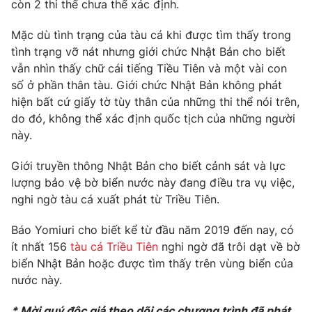
Phim VTV
còn 2 thi thể chưa thể xác định.
Giải trí
Hậu trường
Mặc dù tình trạng của tàu cá khi được tìm thấy trong
Điện ảnh
tình trạng vỡ nát nhưng giới chức Nhật Bản cho biết
Đời sống
Nhân vật
vẫn nhìn thấy chữ cái tiếng Tiều Tiên và một vài con
Âm nhạc
Du lịch
số ở phần thân tàu. Giới chức Nhật Bản không phát
Khán giả
Giáo dục
Sao
hiện bất cứ giấy tờ tùy thân của những thi thể nói trên,
Làm đẹp
Giải sao mai
do đó, không thể xác định quốc tịch của những người
Tuyển sinh
này.
Công nghệ
Chất lượng cuộc sống
Học trực tuyến
Hitech Công nghệ tương lai
Giới truyền thông Nhật Bản cho biết cảnh sát và lực
Giao lưu trực tuyến
lượng bảo vệ bờ biển nước này đang điều tra vụ việc,
Sản phẩm
nghi ngờ tàu cá xuất phát từ Triều Tiên.
Lịch phát sóng
Thị trường
Báo Yomiuri cho biết kể từ đầu năm 2019 đến nay, có
ít nhất 156
tàu cá Triều Tiên
nghi ngờ đã trôi dạt về bờ
Tư vấn
biển Nhật Bản hoặc được tìm thấy trên vùng biển của
Chuyên mục khác
nước này.
Emagazine
Podcast
* Mời quý độc giả theo dõi các chương trình đã phát