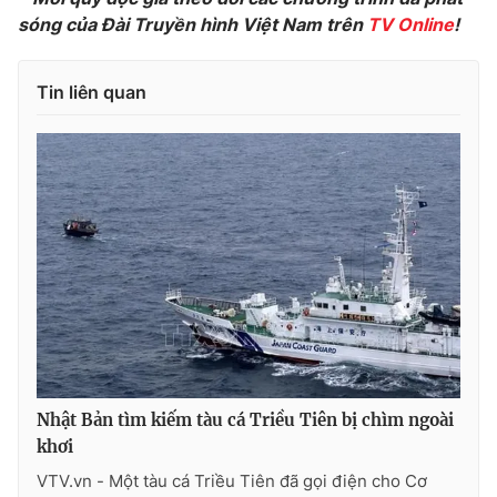
sóng của Đài Truyền hình Việt Nam trên
TV Online
!
Photo
Infographic
Tin liên quan
Video
Shorts video
VTV Money
VTV Thể thao
VTV Sức khoẻ
Bất động sản
Thị trường 24h
Tấm lòng Việt
VTV4
Vươn mình bằng AI
Nhật Bản tìm kiếm tàu cá Triều Tiên bị chìm ngoài
VTV9
VTV8
khơi
VTV.vn - Một tàu cá Triều Tiên đã gọi điện cho Cơ
Liên hệ tòa soạn
English