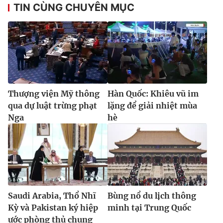
Ðiện thoại Thời báo VTV:
024.66 897 897
TIN CÙNG CHUYÊN MỤC
Email:
toasoan@vtv.vn
Liên hệ quảng cáo:
024-7300.7108
Thượng viện Mỹ thông
Hàn Quốc: Khiêu vũ im
qua dự luật trừng phạt
lặng để giải nhiệt mùa
Nga
hè
® Cấm sao chép dưới mọi hình thức nếu không có sự chấp
thuận bằng văn bản. Ghi rõ nguồn VTV.vn khi phát hành lại
thông tin từ website này.
Saudi Arabia, Thổ Nhĩ
Bùng nổ du lịch thông
Kỳ và Pakistan ký hiệp
minh tại Trung Quốc
ước phòng thủ chung