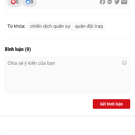
0
0
Từ khóa:
chiến dịch quân sự
quân đội Iraq
THỜI BÁO VTV
Bình luận
(
0
)
Theo dõi báo trên
Cơ quan chủ quản:
Đài Truyền hình Việt Nam
Cơ quan báo chí:
Thời báo VTV
Giấy phép hoạt động báo in và báo điện tử số 483/GP-BTTTT
cấp ngày 29/12/2023
Gửi bình luận
Tổng Biên tập:
Vũ Thanh Thủy
Phó Tổng Biên tập:
Nguyễn Thị Mỹ Hạnh, Phạm Quốc Thắng,
Nguyễn Trọng Ninh
Tổng đài VTV:
024.38 355 931 - 024.38 355 932