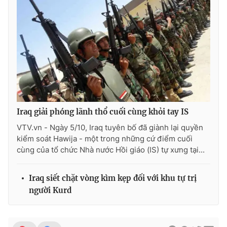
Photo
Infographic
Video
Shorts video
VTV Money
VTV Thể thao
VTV Sức khoẻ
Bất động sản
Iraq giải phóng lãnh thổ cuối cùng khỏi tay IS
VTV.vn - Ngày 5/10, Iraq tuyên bố đã giành lại quyền
Thị trường 24h
Tấm lòng Việt
kiểm soát Hawija - một trong những cứ điểm cuối
cùng của tổ chức Nhà nước Hồi giáo (IS) tự xưng tại...
VTV4
Vươn mình bằng AI
Iraq siết chặt vòng kìm kẹp đối với khu tự trị
người Kurd
VTV9
VTV8
Liên hệ tòa soạn
English