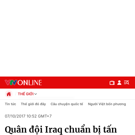
THẾ GIỚI
Chính trị
Tin tức
Thế giới đó đây
Câu chuyện quốc tế
Người Việt bốn phương
Xã hội
07/10/2017 10:52 GMT+7
Pháp luật
Chuyên mục
Kinh tế
Quân đội Iraq chuẩn bị tấn
Thể thao