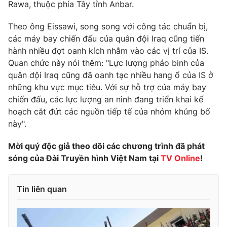
Phim VTV
Rawa, thuộc phía Tây tỉnh Anbar.
Giải trí
Hậu trường
Theo ông Eissawi, song song với công tác chuẩn bị,
Điện ảnh
các máy bay chiến đấu của quân đội Iraq cũng tiến
Đời sống
Nhân vật
hành nhiều đợt oanh kích nhằm vào các vị trí của IS.
Âm nhạc
Du lịch
Quan chức này nói thêm: "Lực lượng pháo binh của
Khán giả
Giáo dục
Sao
quân đội Iraq cũng đã oanh tạc nhiều hang ổ của IS ở
Làm đẹp
Giải sao mai
những khu vực mục tiêu. Với sự hỗ trợ của máy bay
Tuyển sinh
Công nghệ
chiến đấu, các lực lượng an ninh đang triển khai kế
Chất lượng cuộc sống
Học trực tuyến
hoạch cắt đứt các nguồn tiếp tế của nhóm khủng bố
Hitech Công nghệ tương lai
này".
Giao lưu trực tuyến
Sản phẩm
Mời quý độc giả theo dõi các chương trình đã phát
Lịch phát sóng
sóng của Đài Truyền hình Việt Nam tại
TV Online
!
Thị trường
Tư vấn
Tin liên quan
Chuyên mục khác
Emagazine
Podcast