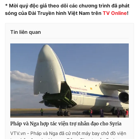
* Mời quý độc giả theo dõi các chương trình đã phát
Photo
Infographic
sóng của Đài Truyền hình Việt Nam trên
TV Online
!
Video
Shorts video
Tin liên quan
VTV Money
VTV Thể thao
VTV Sức khoẻ
Bất động sản
Thị trường 24h
Tấm lòng Việt
VTV4
Vươn mình bằng AI
VTV9
VTV8
Pháp và Nga hợp tác viện trợ nhân đạo cho Syria
VTV.vn - Pháp và Nga đã cử một máy bay chở đồ viện
Liên hệ tòa soạn
English