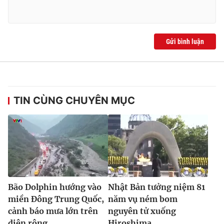
Ðiện thoại Thời báo VTV:
024.66 897 897
Email:
toasoan@vtv.vn
Liên hệ quảng cáo:
024-7300.7108
Gửi bình luận
TIN CÙNG CHUYÊN MỤC
® Cấm sao chép dưới mọi hình thức nếu không có sự chấp
thuận bằng văn bản. Ghi rõ nguồn VTV.vn khi phát hành lại
Bão Dolphin hướng vào
Nhật Bản tưởng niệm 81
thông tin từ website này.
miền Đông Trung Quốc,
năm vụ ném bom
cảnh báo mưa lớn trên
nguyên tử xuống
diện rộng
Hiroshima