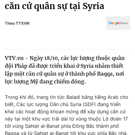
Chính trị
căn cứ quân sự tại Syria
Truyền hình
Văn hóa - Giải trí
Xã hội
Y tế
Theo TTXVN
Đời sống
Pháp luật
Công nghệ
Giáo dục
Y tế
VTV.vn - Ngày 18/10, các lực lượng thuộc quân
đội Pháp đã được triển khai ở Syria nhằm thiết
Thế giới
lập một căn cứ quân sự ở thành phố Raqqa, nơi
lực lượng Mỹ đang chiếm đóng.
Tin tức
Kinh tế
Thế giới đó đây
Trong khi đó, trang tin tức Baladi bằng tiếng Arab cho
Tài chính
biết, Các lực lượng Dân chủ Syria (SDF) đang triển
Dữ liệu và đời sống
Câu chuyện quốc tế
khai các hoạt động khoan móng để xây dựng căn cứ
Thị trường
này tại một khu vực trải dài từ vùng thuộc Lữ đoàn 17
Truyền hình
Góc doanh nghiệp
tới vùng Sahlat al-Banat phía Đông Bắc thành phố
Raqqa và từ Sahlat al-Banat tới khu vực phía Bắc nhà