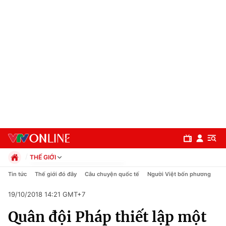
THẾ GIỚI
Chính trị
Tin tức
Thế giới đó đây
Câu chuyện quốc tế
Người Việt bốn phương
Xã hội
19/10/2018 14:21 GMT+7
Pháp luật
Chuyên mục
Kinh tế
Quân đội Pháp thiết lập một
Thể thao