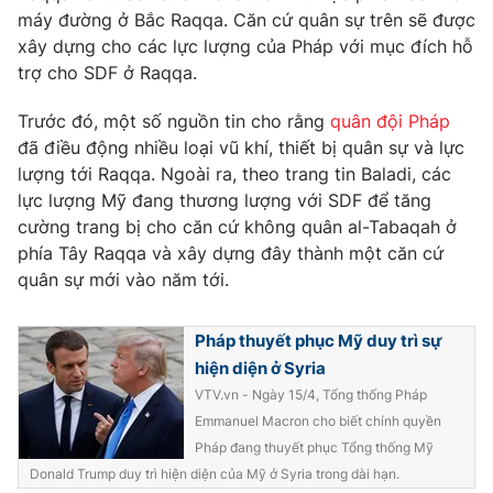
Phim VTV
máy đường ở Bắc Raqqa. Căn cứ quân sự trên sẽ được
Giải trí
xây dựng cho các lực lượng của Pháp với mục đích hỗ
Hậu trường
Điện ảnh
trợ cho SDF ở Raqqa.
Đời sống
Nhân vật
Âm nhạc
Trước đó, một số nguồn tin cho rằng
quân đội Pháp
Du lịch
Khán giả
đã điều động nhiều loại vũ khí, thiết bị quân sự và lực
Giáo dục
Sao
lượng tới Raqqa. Ngoài ra, theo trang tin Baladi, các
Làm đẹp
Giải sao mai
Tuyển sinh
lực lượng Mỹ đang thương lượng với SDF để tăng
Công nghệ
Chất lượng cuộc sống
cường trang bị cho căn cứ không quân al-Tabaqah ở
Học trực tuyến
phía Tây Raqqa và xây dựng đây thành một căn cứ
Hitech Công nghệ tương lai
Giao lưu trực tuyến
quân sự mới vào năm tới.
Sản phẩm
Pháp thuyết phục Mỹ duy trì sự
Lịch phát sóng
Thị trường
hiện diện ở Syria
Tư vấn
VTV.vn - Ngày 15/4, Tổng thống Pháp
Emmanuel Macron cho biết chính quyền
Chuyên mục khác
Pháp đang thuyết phục Tổng thống Mỹ
Emagazine
Podcast
Donald Trump duy trì hiện diện của Mỹ ở Syria trong dài hạn.