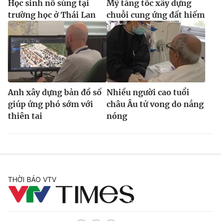
Học sinh nổ súng tại
Mỹ tăng tốc xây dựng
trường học ở Thái Lan
chuỗi cung ứng đất hiếm
Anh xây dựng bản đồ số
Nhiều người cao tuổi
giúp ứng phó sớm với
châu Âu tử vong do nắng
thiên tai
nóng
THỜI BÁO VTV