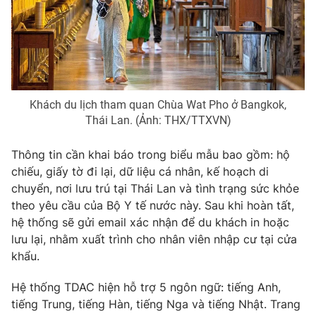
Photo
Infographic
Video
Shorts video
VTV Money
VTV Thể thao
Khách du lịch tham quan Chùa Wat Pho ở Bangkok,
Thái Lan. (Ảnh: THX/TTXVN)
VTV Sức khoẻ
Bất động sản
Thông tin cần khai báo trong biểu mẫu bao gồm: hộ
chiếu, giấy tờ đi lại, dữ liệu cá nhân, kế hoạch di
Thị trường 24h
Tấm lòng Việt
chuyển, nơi lưu trú tại Thái Lan và tình trạng sức khỏe
theo yêu cầu của Bộ Y tế nước này. Sau khi hoàn tất,
hệ thống sẽ gửi email xác nhận để du khách in hoặc
VTV4
Vươn mình bằng AI
lưu lại, nhằm xuất trình cho nhân viên nhập cư tại cửa
khẩu.
VTV9
VTV8
Hệ thống TDAC hiện hỗ trợ 5 ngôn ngữ: tiếng Anh,
tiếng Trung, tiếng Hàn, tiếng Nga và tiếng Nhật. Trang
Liên hệ tòa soạn
English