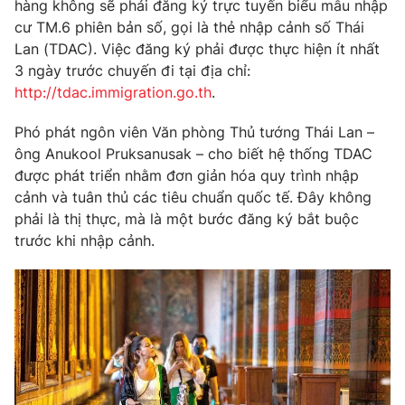
Phim VTV
hàng không sẽ phải đăng ký trực tuyến biểu mẫu nhập
Giải trí
cư TM.6 phiên bản số, gọi là thẻ nhập cảnh số Thái
Hậu trường
Lan (TDAC). Việc đăng ký phải được thực hiện ít nhất
Điện ảnh
3 ngày trước chuyến đi tại địa chỉ:
Đời sống
Nhân vật
http://tdac.immigration.go.th
.
Âm nhạc
Du lịch
Khán giả
Giáo dục
Sao
Phó phát ngôn viên Văn phòng Thủ tướng Thái Lan –
Làm đẹp
Giải sao mai
ông Anukool Pruksanusak – cho biết hệ thống TDAC
Tuyển sinh
được phát triển nhằm đơn giản hóa quy trình nhập
Công nghệ
Chất lượng cuộc sống
cảnh và tuân thủ các tiêu chuẩn quốc tế. Đây không
Học trực tuyến
Hitech Công nghệ tương lai
phải là thị thực, mà là một bước đăng ký bắt buộc
Giao lưu trực tuyến
trước khi nhập cảnh.
Sản phẩm
Lịch phát sóng
Thị trường
Tư vấn
Chuyên mục khác
Emagazine
Podcast