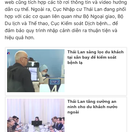
web cũng tích hợp các tờ rơi thông tin và video hướng
dẫn cụ thể. Ngoài ra, Cục Nhập cư Thái Lan đang phối
hợp với các cơ quan liên quan như Bộ Ngoại giao, Bộ
Du lịch và Thể thao, Cục Kiểm soát Dịch bệnh... để
THỜI BÁO VTV
đảm bảo quy trình nhập cảnh diễn ra thuận tiện và
hiệu quả hơn.
Thái Lan sàng lọc du khách
Theo dõi báo trên
tại sân bay để kiểm soát
bệnh lạ
Cơ quan chủ quản:
Đài Truyền hình Việt Nam
Cơ quan báo chí:
Thời báo VTV
Giấy phép hoạt động báo in và báo điện tử số 483/GP-BTTTT
cấp ngày 29/12/2023
Thái Lan tăng cường an
Tổng Biên tập:
Vũ Thanh Thủy
ninh cho du khách nước
ngoài
Phó Tổng Biên tập:
Nguyễn Thị Mỹ Hạnh, Phạm Quốc Thắng,
Nguyễn Trọng Ninh
Tổng đài VTV:
024.38 355 931 - 024.38 355 932