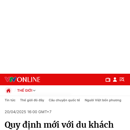
THẾ GIỚI
Chính trị
Tin tức
Thế giới đó đây
Câu chuyện quốc tế
Người Việt bốn phương
Xã hội
20/04/2025 16:00 GMT+7
Pháp luật
Chuyên mục
Kinh tế
Quy định mới với du khách
Thể thao