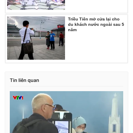
Ðiện thoại Thời báo VTV:
024.66 897 897
Email:
toasoan@vtv.vn
Triều Tiên mở cửa lại cho
Liên hệ quảng cáo:
024-7300.7108
du khách nước ngoài sau 5
năm
Tin liên quan
® Cấm sao chép dưới mọi hình thức nếu không có sự chấp
thuận bằng văn bản. Ghi rõ nguồn VTV.vn khi phát hành lại
thông tin từ website này.