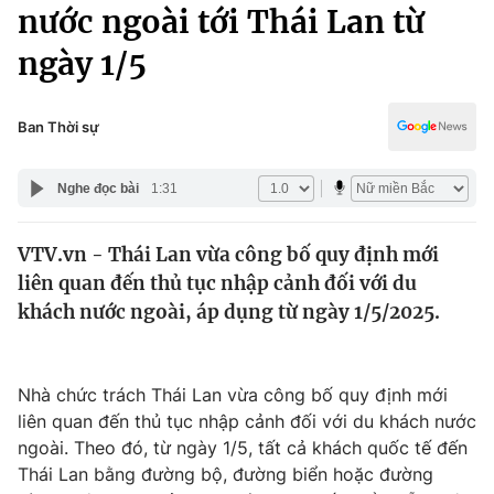
Chính trị
nước ngoài tới Thái Lan từ
Truyền hình
ngày 1/5
Văn hóa - Giải trí
Xã hội
Y tế
Đời sống
Ban Thời sự
Pháp luật
Công nghệ
Giáo dục
Nghe đọc bài
1:31
Y tế
VTV.vn - Thái Lan vừa công bố quy định mới
Thế giới
liên quan đến thủ tục nhập cảnh đối với du
Tin tức
khách nước ngoài, áp dụng từ ngày 1/5/2025.
Kinh tế
Thế giới đó đây
Tài chính
Dữ liệu và đời sống
Nhà chức trách Thái Lan vừa công bố quy định mới
Câu chuyện quốc tế
Thị trường
liên quan đến thủ tục nhập cảnh đối với du khách nước
ngoài. Theo đó, từ ngày 1/5, tất cả khách quốc tế đến
Truyền hình
Góc doanh nghiệp
Thái Lan bằng đường bộ, đường biển hoặc đường