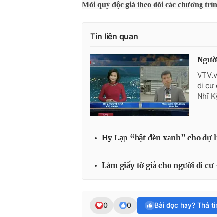
Mời quý độc giả theo dõi các chương trì
Tin liên quan
Người
VTV.v
di cư
Nhĩ K
Hy Lạp “bật đèn xanh” cho dự lu
Làm giấy tờ giả cho người di cư
0
0
Bài đọc hay? Thả t