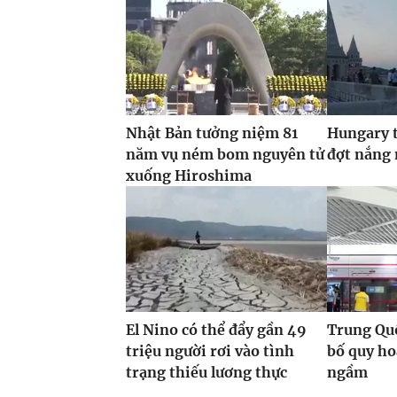
Nhật Bản tưởng niệm 81
Hungary t
năm vụ ném bom nguyên tử
đợt nắng
xuống Hiroshima
El Nino có thể đẩy gần 49
Trung Quố
triệu người rơi vào tình
bố quy h
trạng thiếu lương thực
ngầm