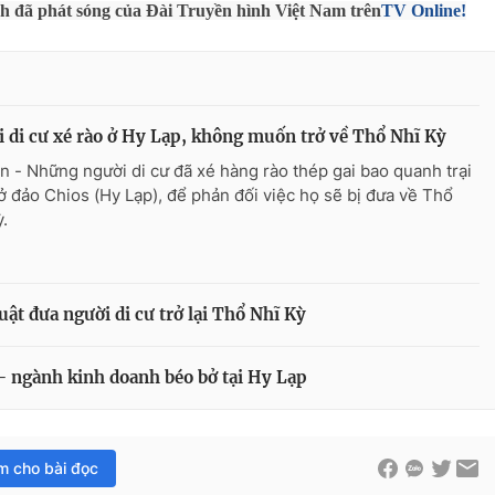
nh đã phát sóng của Đài Truyền hình Việt Nam trên
TV Online!
 di cư xé rào ở Hy Lạp, không muốn trở về Thổ Nhĩ Kỳ
n - Những người di cư đã xé hàng rào thép gai bao quanh trại
 ở đảo Chios (Hy Lạp), để phản đối việc họ sẽ bị đưa về Thổ
ỳ.
ật đưa người di cư trở lại Thổ Nhĩ Kỳ
 - ngành kinh doanh béo bở tại Hy Lạp
im cho bài đọc