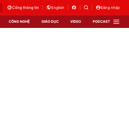
Cổng thông tin
English
Đăng nhập
CÔNG NGHỆ
GIÁO DỤC
VIDEO
PODCAST
VTV Money
VTV Thể thao
VTV Sức khoẻ
Bất động sản
Thị trường 24h
Tấm lòng Việt
Vươn mình bằng AI
VTV4
VTV8
VTV9
Lịch phát sóng
Giao lưu trực tuyến
Sự kiện