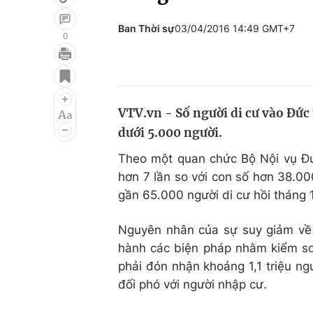
Ban Thời sự
03/04/2016 14:49 GMT+7
0
Giải trí
Đời sống
Điện ảnh
Du lịch
VTV.vn - Số người di cư vào Đức
Âm nhạc
Làm đẹp
dưới 5.000 người.
Sao
Chất lượng cuộc sốn
Theo một quan chức Bộ Nội vụ Đ
hơn 7 lần so với con số hơn 38.000
gần 65.000 người di cư hồi tháng 1
Nguyên nhân của sự suy giảm về 
hành các biện pháp nhằm kiểm so
phải đón nhận khoảng 1,1 triệu ngư
đối phó với người nhập cư.