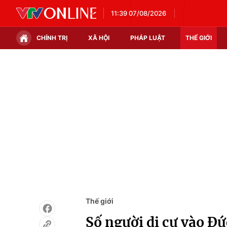
11:39 07/08/2026
CHÍNH TRỊ
XÃ HỘI
PHÁP LUẬT
THẾ GIỚI
Chính trị
Xã hội
Thế giới
Kinh tế
Tin tức
Tài chính
Thế giới đó đây
Thị trường
Câu chuyện quốc tế
Góc doanh nghiệp
Dữ liệu và đời sống
Thế giới
Số người di cư vào Đ