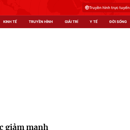
Truyền hình trực tuyến
KINH TẾ
TRUYỀN HÌNH
GIẢI TRÍ
Y TẾ
ĐỜI SỐNG
Pháp luật
Y tế
Truyền hình
Multimedia
Phim VTV
Video
Hậu trường
Shorts video
Nhân vật
Podcast
Khán giả
EMagazine
Giải sao mai
Photo
ức giảm mạnh
Infographic