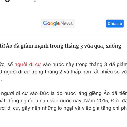
Góc ảnh
Chia sẻ
Giáo dục
Công nghệ
Tuyển sinh
Hitech Công ng
 từ Áo đã giảm mạnh trong tháng 3 vừa qua, xuống
Học trực tuyến
Sản phẩm
g
Thị trường
ức, số
người di cư
vào nước này trong tháng 3 đã giả
Tư vấn
 người di cư trong tháng 2 và thấp hơn rất nhiều so vớ
.
người di cư vào Đức là do nước láng giềng Áo đã tiế
át dòng người tị nạn vào nước này. Năm 2015, Đức đ
ời di cư, gây nên những lo ngại về việc gia tăng chi ph