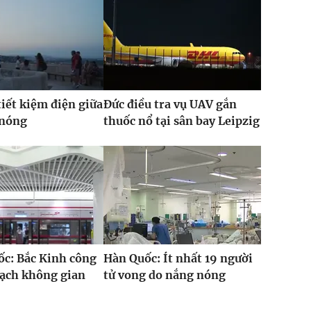
iết kiệm điện giữa
Đức điều tra vụ UAV gắn
 nóng
thuốc nổ tại sân bay Leipzig
c: Bắc Kinh công
Hàn Quốc: Ít nhất 19 người
oạch không gian
tử vong do nắng nóng