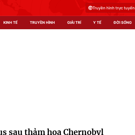
Truyền hình trực tuyến
KINH TẾ
TRUYỀN HÌNH
GIẢI TRÍ
Y TẾ
ĐỜI SỐNG
Pháp luật
Y tế
Truyền hình
Multimedia
Phim VTV
Video
Hậu trường
Shorts video
Nhân vật
Podcast
Khán giả
EMagazine
Giải sao mai
Photo
us sau thảm hoạ Chernobyl
Infographic