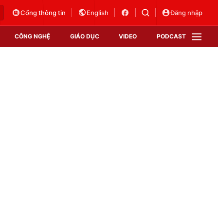
Cổng thông tin
English
Đăng nhập
CÔNG NGHỆ
GIÁO DỤC
VIDEO
PODCAST
VTV Money
VTV Thể thao
VTV Sức khoẻ
Bất động sản
Thị trường 24h
Tấm lòng Việt
Vươn mình bằng AI
VTV4
VTV8
VTV9
Lịch phát sóng
Giao lưu trực tuyến
Sự kiện