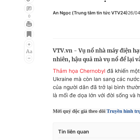
An Ngọc (Trung tâm tin tức VTV24)
26/04
0
Giải trí
Đời sống
Điện ảnh
Du lịch
VTV.vn - Vụ nổ nhà máy điện hạ
Âm nhạc
Làm đẹp
nhiên, hậu quả mà vụ nổ để lại v
Sao
Chất lượng cuộc sốn
Thảm họa Chernobyl
đã khiến một 
Ukraine mà còn lan sang các nước
của người dân đã trở lại bình thư
là mối đe dọa lớn với đời sống và 
Mời quý độc giả theo dõi
Truyền hình tr
Tin liên quan