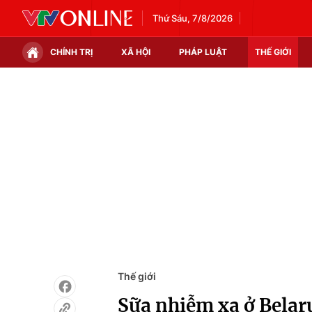
Thứ Sáu, 7/8/2026
CHÍNH TRỊ
XÃ HỘI
PHÁP LUẬT
THẾ GIỚI
Chính trị
Xã hội
Thế giới
Kinh tế
Tin tức
Tài chính
Thế giới đó đây
Thị trường
Câu chuyện quốc tế
Góc doanh nghiệp
Dữ liệu và đời sống
Thế giới
Sữa nhiễm xạ ở Belar