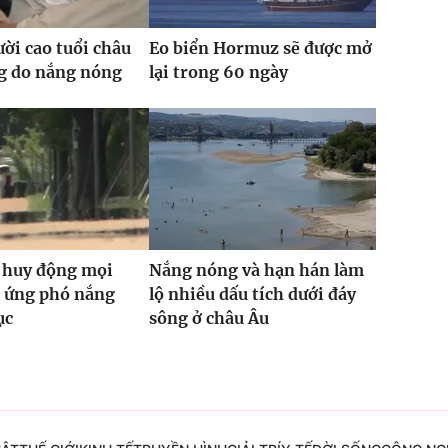
ời cao tuổi châu
Eo biển Hormuz sẽ được mở
g do nắng nóng
lại trong 60 ngày
 huy động mọi
Nắng nóng và hạn hán làm
c ứng phó nắng
lộ nhiều dấu tích dưới đáy
ục
sông ở châu Âu