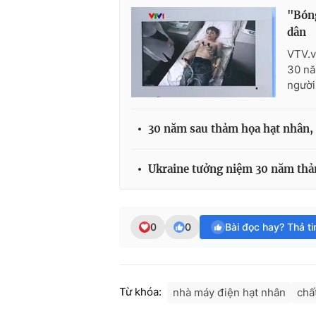
"Bóng
dân
VTV.v
30 nă
người
30 năm sau thảm họa hạt nhân,
Ukraine tưởng niệm 30 năm thả
0
0
Bài đọc hay? Thả t
Từ khóa:
nhà máy điện hạt nhân
chấ