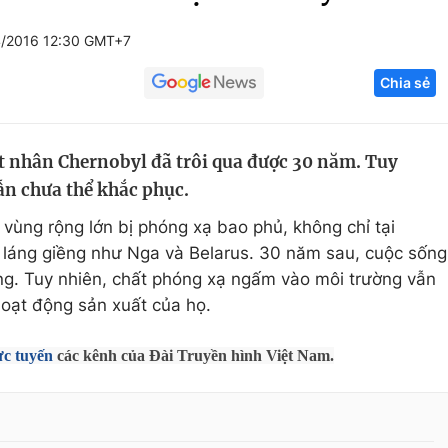
Góc ảnh
/2016 12:30 GMT+7
Chia sẻ
Giáo dục
Công nghệ
Tuyển sinh
Hitech Công ng
t nhân Chernobyl đã trôi qua được 30 năm. Tuy
Học trực tuyến
Sản phẩm
ẫn chưa thể khắc phục.
g
Thị trường
vùng rộng lớn bị phóng xạ bao phủ, không chỉ tại
Tư vấn
 láng giềng như Nga và Belarus. 30 năm sau, cuộc sống
ờng. Tuy nhiên, chất phóng xạ ngấm vào môi trường vẫn
hoạt động sản xuất của họ.
ực tuyến
các kênh của Đài Truyền hình Việt Nam.