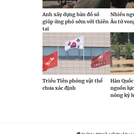
Anh xây dựng bản đồ số
Nhiều ngư
giúp ứng phó sớm với thiên
Âu tử von
tai
Triều Tiên phóng vật thể
Hàn Quốc
chưa xác định
nguồn lự
nóng kỷ l