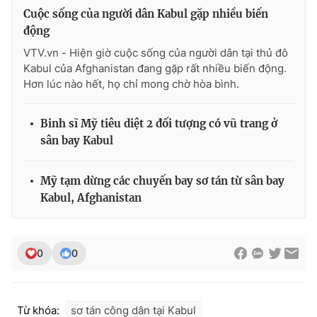
Cuộc sống của người dân Kabul gặp nhiều biến
động
VTV.vn - Hiện giờ cuộc sống của người dân tại thủ đô
Kabul của Afghanistan đang gặp rất nhiều biến động.
THỜI BÁO VTV
Hơn lúc nào hết, họ chỉ mong chờ hòa bình.
Binh sĩ Mỹ tiêu diệt 2 đối tượng có vũ trang ở
Theo dõi báo trên
sân bay Kabul
Cơ quan chủ quản:
Đài Truyền hình Việt Nam
Mỹ tạm dừng các chuyến bay sơ tán từ sân bay
Kabul, Afghanistan
Cơ quan báo chí:
Thời báo VTV
Giấy phép hoạt động báo in và báo điện tử số 483/GP-BTTTT
cấp ngày 29/12/2023
Tổng Biên tập:
Vũ Thanh Thủy
0
0
Phó Tổng Biên tập:
Nguyễn Thị Mỹ Hạnh, Phạm Quốc Thắng,
Nguyễn Trọng Ninh
Tổng đài VTV:
024.38 355 931 - 024.38 355 932
Từ khóa:
sơ tán công dân tại Kabul