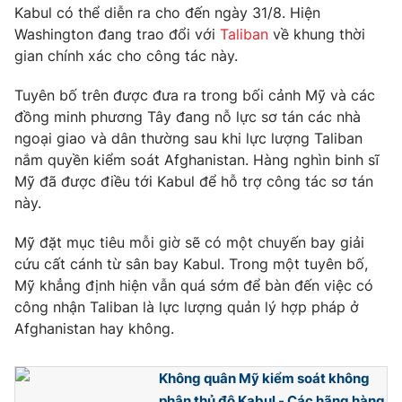
Phim VTV
Kabul có thể diễn ra cho đến ngày 31/8. Hiện
Giải trí
Washington đang trao đổi với
Taliban
về khung thời
Hậu trường
gian chính xác cho công tác này.
Điện ảnh
Đời sống
Nhân vật
Âm nhạc
Tuyên bố trên được đưa ra trong bối cảnh Mỹ và các
Du lịch
Khán giả
đồng minh phương Tây đang nỗ lực sơ tán các nhà
Giáo dục
Sao
ngoại giao và dân thường sau khi lực lượng Taliban
Làm đẹp
Giải sao mai
nắm quyền kiểm soát Afghanistan. Hàng nghìn binh sĩ
Tuyển sinh
Công nghệ
Chất lượng cuộc sống
Mỹ đã được điều tới Kabul để hỗ trợ công tác sơ tán
Học trực tuyến
này.
Hitech Công nghệ tương lai
Giao lưu trực tuyến
Mỹ đặt mục tiêu mỗi giờ sẽ có một chuyến bay giải
Sản phẩm
cứu cất cánh từ sân bay Kabul. Trong một tuyên bố,
Lịch phát sóng
Thị trường
Mỹ khẳng định hiện vẫn quá sớm để bàn đến việc có
công nhận Taliban là lực lượng quản lý hợp pháp ở
Tư vấn
Afghanistan hay không.
Chuyên mục khác
Emagazine
Không quân Mỹ kiểm soát không
Podcast
phận thủ đô Kabul - Các hãng hàng