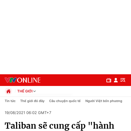
THẾ GIỚI
Chính trị
Tin tức
Thế giới đó đây
Câu chuyện quốc tế
Người Việt bốn phương
Xã hội
19/08/2021 06:02 GMT+7
Pháp luật
Chuyên mục
Kinh tế
Taliban sẽ cung cấp "hành
Thể thao