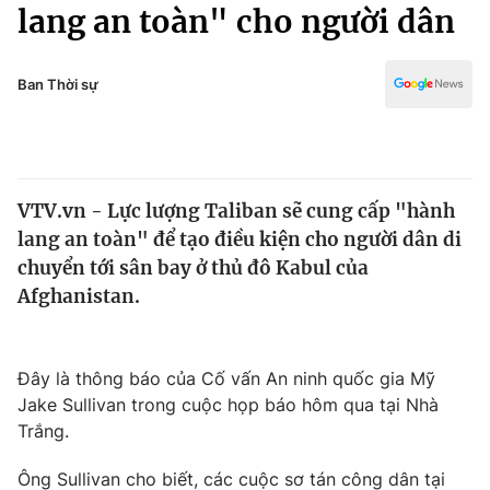
Chính trị
lang an toàn" cho người dân
Truyền hình
Văn hóa - Giải trí
Xã hội
Y tế
Ban Thời sự
Đời sống
Pháp luật
Công nghệ
Giáo dục
Y tế
VTV.vn - Lực lượng Taliban sẽ cung cấp "hành
lang an toàn" để tạo điều kiện cho người dân di
Thế giới
chuyển tới sân bay ở thủ đô Kabul của
Afghanistan.
Tin tức
Kinh tế
Thế giới đó đây
Tài chính
Đây là thông báo của Cố vấn An ninh quốc gia Mỹ
Dữ liệu và đời sống
Câu chuyện quốc tế
Jake Sullivan trong cuộc họp báo hôm qua tại Nhà
Thị trường
Trắng.
Truyền hình
Góc doanh nghiệp
Ông Sullivan cho biết, các cuộc sơ tán công dân tại