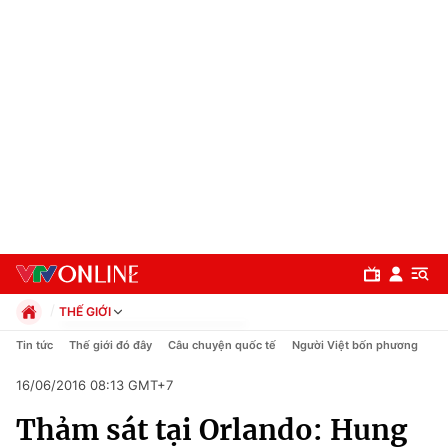
THẾ GIỚI
Chính trị
Tin tức
Thế giới đó đây
Câu chuyện quốc tế
Người Việt bốn phương
Xã hội
16/06/2016 08:13 GMT+7
Pháp luật
Chuyên mục
Kinh tế
Thảm sát tại Orlando: Hung
Thể thao