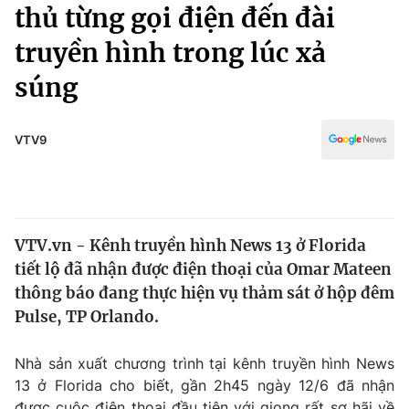
Chính trị
thủ từng gọi điện đến đài
Truyền hình
truyền hình trong lúc xả
Văn hóa - Giải trí
Xã hội
Y tế
súng
Đời sống
Pháp luật
Công nghệ
Giáo dục
VTV9
Y tế
Thế giới
VTV.vn - Kênh truyền hình News 13 ở Florida
Tin tức
tiết lộ đã nhận được điện thoại của Omar Mateen
Kinh tế
Thế giới đó đây
thông báo đang thực hiện vụ thảm sát ở hộp đêm
Tài chính
Pulse, TP Orlando.
Dữ liệu và đời sống
Câu chuyện quốc tế
Thị trường
Nhà sản xuất chương trình tại kênh truyền hình News
Truyền hình
Góc doanh nghiệp
13 ở Florida cho biết, gần 2h45 ngày 12/6 đã nhận
được cuộc điện thoại đầu tiên với giọng rất sợ hãi về