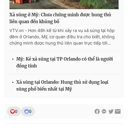
Xả súng ở Mỹ: Chưa chứng minh được hung thủ
liên quan đến khủng bố
THỜI BÁO VTV
VTV.vn - Hơn 48h kể từ khi xảy ra vụ xả súng tại hộp
đêm ở Orlando, Mỹ, cơ quan điều tra cho biết, không
chứng minh được hung thủ liên quan trực tiếp tới...
Theo dõi báo trên
Mỹ: Kẻ xả súng tại TP Orlando có thể là người
đồng tính
Cơ quan chủ quản:
Đài Truyền hình Việt Nam
Cơ quan báo chí:
Thời báo VTV
Xả súng tại Orlando: Hung thủ sử dụng loại
Giấy phép hoạt động báo in và báo điện tử số 483/GP-BTTTT
súng phổ biến nhất tại Mỹ
cấp ngày 29/12/2023
Tổng Biên tập:
Vũ Thanh Thủy
Phó Tổng Biên tập:
Nguyễn Thị Mỹ Hạnh, Phạm Quốc Thắng,
0
0
Nguyễn Trọng Ninh
Tổng đài VTV:
024.38 355 931 - 024.38 355 932