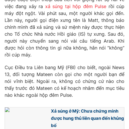
Phim VTV
Giải trí
việc đang xảy ra
xả súng tại hộp đêm Pulse
rồi cúp
Hậu trường
máy đột ngột. Vài phút sau, một người khác gọi đến.
Điện ảnh
Lần này, người gọi điện xưng tên là Matt, thông báo
Đời sống
Nhân vật
chính mình đã xả súng và sứ mệnh này được thực hiện
Âm nhạc
cho Tổ chức Nhà nước Hồi giáo (IS) tự xưng. Sau đó,
Du lịch
Khán giả
Giáo dục
người này chuyển sang nói vài câu tiếng Arab. Khi
Sao
Làm đẹp
Giải sao mai
được hỏi còn thông tin gì nữa không, hắn nói “không”
Tuyển sinh
rồi cúp máy.
Công nghệ
Chất lượng cuộc sống
Học trực tuyến
Cục Điều tra Liên bang Mỹ (FBI) cho biết, ngoài News
Hitech Công nghệ tương lai
Giao lưu trực tuyến
13, đối tượng Mateen còn gọi cho một người bạn để
Sản phẩm
nói vĩnh biệt. Ngoài ra, không có chứng cứ nào cho
thấy trước đó Mateen có kế hoạch nhắm đến mục tiêu
Lịch phát sóng
Thị trường
nào khác ngoài hộp đêm Pulse.
Tư vấn
Chuyên mục khác
Xả súng ở Mỹ: Chưa chứng minh
được hung thủ liên quan đến khủng
Emagazine
Podcast
bố