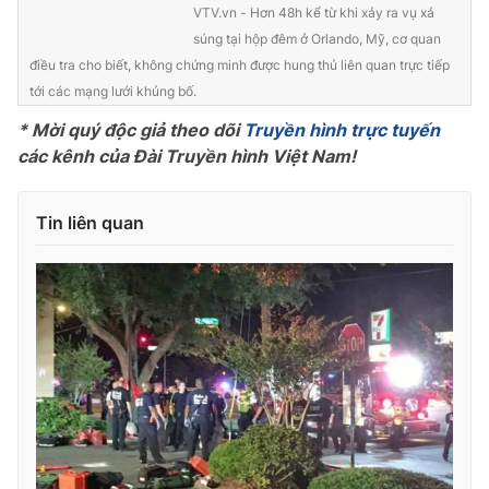
VTV.vn - Hơn 48h kể từ khi xảy ra vụ xả
Photo
Infographic
súng tại hộp đêm ở Orlando, Mỹ, cơ quan
điều tra cho biết, không chứng minh được hung thủ liên quan trực tiếp
tới các mạng lưới khủng bố.
Video
Shorts video
* Mời quý độc giả theo dõi
Truyền hình trực tuyến
các kênh của Đài Truyền hình Việt Nam!
VTV Money
VTV Thể thao
Tin liên quan
VTV Sức khoẻ
Bất động sản
Thị trường 24h
Tấm lòng Việt
VTV4
Vươn mình bằng AI
VTV9
VTV8
Liên hệ tòa soạn
English