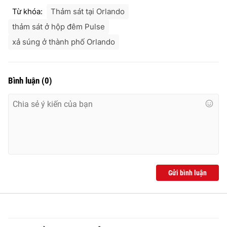
Ðiện thoại Thời báo VTV:
024.66 897 897
Từ khóa:
Thảm sát tại Orlando
Email:
toasoan@vtv.vn
thảm sát ở hộp đêm Pulse
Liên hệ quảng cáo:
024-7300.7108
xả súng ở thành phố Orlando
Bình luận
(
0
)
Gửi bình luận
® Cấm sao chép dưới mọi hình thức nếu không có sự chấp
thuận bằng văn bản. Ghi rõ nguồn VTV.vn khi phát hành lại
thông tin từ website này.