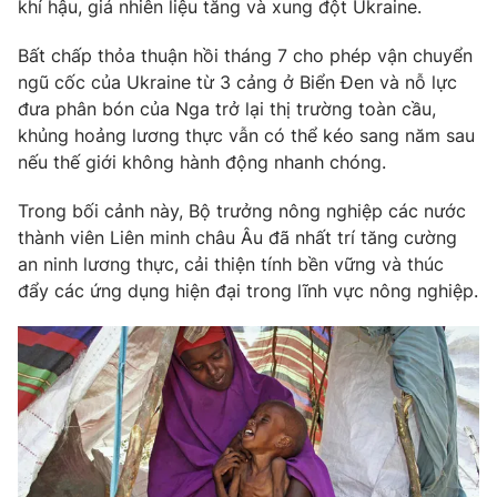
Phim VTV
khí hậu, giá nhiên liệu tăng và xung đột Ukraine.
Giải trí
Hậu trường
Bất chấp thỏa thuận hồi tháng 7 cho phép vận chuyển
Điện ảnh
ngũ cốc của Ukraine từ 3 cảng ở Biển Đen và nỗ lực
Đời sống
Nhân vật
đưa phân bón của Nga trở lại thị trường toàn cầu,
Âm nhạc
Du lịch
khủng hoảng lương thực vẫn có thể kéo sang năm sau
Khán giả
Giáo dục
Sao
nếu thế giới không hành động nhanh chóng.
Làm đẹp
Giải sao mai
Tuyển sinh
Trong bối cảnh này, Bộ trưởng nông nghiệp các nước
Công nghệ
Chất lượng cuộc sống
thành viên Liên minh châu Âu đã nhất trí tăng cường
Học trực tuyến
Hitech Công nghệ tương lai
an ninh lương thực, cải thiện tính bền vững và thúc
Giao lưu trực tuyến
đẩy các ứng dụng hiện đại trong lĩnh vực nông nghiệp.
Sản phẩm
Lịch phát sóng
Thị trường
Tư vấn
Chuyên mục khác
Emagazine
Podcast