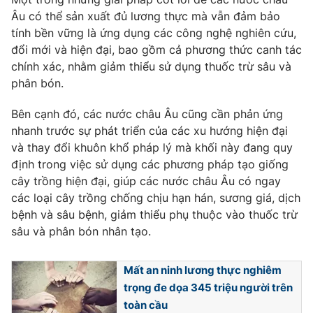
Âu có thể sản xuất đủ lương thực mà vẫn đảm bảo
tính bền vững là ứng dụng các công nghệ nghiên cứu,
đổi mới và hiện đại, bao gồm cả phương thức canh tác
chính xác, nhằm giảm thiểu sử dụng thuốc trừ sâu và
THỜI BÁO VTV
phân bón.
Bên cạnh đó, các nước châu Âu cũng cần phản ứng
nhanh trước sự phát triển của các xu hướng hiện đại
Theo dõi báo trên
và thay đổi khuôn khổ pháp lý mà khối này đang quy
định trong việc sử dụng các phương pháp tạo giống
Cơ quan chủ quản:
Đài Truyền hình Việt Nam
cây trồng hiện đại, giúp các nước châu Âu có ngay
Cơ quan báo chí:
Thời báo VTV
các loại cây trồng chống chịu hạn hán, sương giá, dịch
bệnh và sâu bệnh, giảm thiểu phụ thuộc vào thuốc trừ
Giấy phép hoạt động báo in và báo điện tử số 483/GP-BTTTT
cấp ngày 29/12/2023
sâu và phân bón nhân tạo.
Tổng Biên tập:
Vũ Thanh Thủy
Phó Tổng Biên tập:
Nguyễn Thị Mỹ Hạnh, Phạm Quốc Thắng,
Mất an ninh lương thực nghiêm
Nguyễn Trọng Ninh
trọng đe dọa 345 triệu người trên
Tổng đài VTV:
024.38 355 931 - 024.38 355 932
toàn cầu