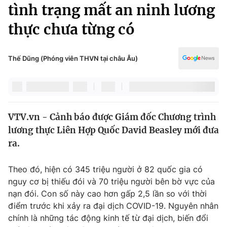
Chính trị
tình trạng mất an ninh lương
Truyền hình
thực chưa từng có
Văn hóa - Giải trí
Xã hội
Y tế
Đời sống
Thế Dũng (Phóng viên THVN tại châu Âu)
Pháp luật
Công nghệ
Giáo dục
Y tế
VTV.vn - Cảnh báo được Giám đốc Chương trình
Thế giới
lương thực Liên Hợp Quốc David Beasley mới đưa
Tin tức
ra.
Kinh tế
Thế giới đó đây
Theo đó, hiện có 345 triệu người ở 82 quốc gia có
Tài chính
Dữ liệu và đời sống
nguy cơ bị thiếu đói và 70 triệu người bên bờ vực của
Câu chuyện quốc tế
Thị trường
nạn đói. Con số này cao hơn gấp 2,5 lần so với thời
điểm trước khi xảy ra đại dịch COVID-19. Nguyên nhân
Truyền hình
Góc doanh nghiệp
chính là những tác động kinh tế từ đại dịch, biến đổi