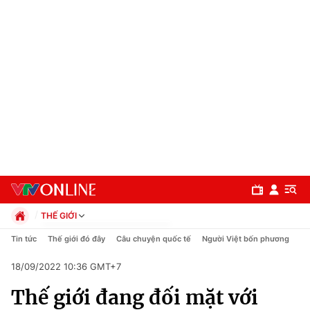
THẾ GIỚI
Chính trị
Tin tức
Thế giới đó đây
Câu chuyện quốc tế
Người Việt bốn phương
Xã hội
18/09/2022 10:36 GMT+7
Pháp luật
Chuyên mục
Kinh tế
Thế giới đang đối mặt với
Thể thao