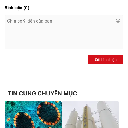
Bình luận
(
0
)
Gửi bình luận
TIN CÙNG CHUYÊN MỤC