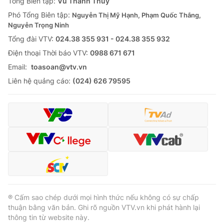
Tổng Biên tập:
Vũ Thanh Thủy
Phó Tổng Biên tập:
Nguyễn Thị Mỹ Hạnh, Phạm Quốc Thắng,
Nguyễn Trọng Ninh
Tổng đài VTV:
024.38 355 931 - 024.38 355 932
Ðiện thoại Thời báo VTV:
0988 671 671
Email:
toasoan@vtv.vn
Liên hệ quảng cáo:
(024) 626 79595
® Cấm sao chép dưới mọi hình thức nếu không có sự chấp
thuận bằng văn bản. Ghi rõ nguồn VTV.vn khi phát hành lại
thông tin từ website này.