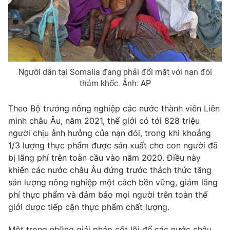
Photo
Infographic
Video
Shorts video
Người dân tại Somalia đang phải đối mặt với nạn đói
VTV Money
VTV Thể thao
thảm khốc. Ảnh: AP
VTV Sức khoẻ
Bất động sản
Theo Bộ trưởng nông nghiệp các nước thành viên Liên
minh châu Âu, năm 2021, thế giới có tới 828 triệu
người chịu ảnh hưởng của nạn đói, trong khi khoảng
Thị trường 24h
Tấm lòng Việt
1/3 lượng thực phẩm được sản xuất cho con người đã
bị lãng phí trên toàn cầu vào năm 2020. Điều này
VTV4
Vươn mình bằng AI
khiến các nước châu Âu đứng trước thách thức tăng
sản lượng nông nghiệp một cách bền vững, giảm lãng
phí thực phẩm và đảm bảo mọi người trên toàn thế
VTV9
VTV8
giới được tiếp cận thực phẩm chất lượng.
Liên hệ tòa soạn
English
Một trong những giải pháp cốt lõi để các nước châu