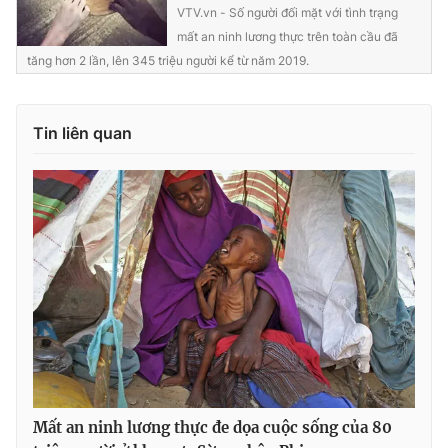
Ðiện thoại Thời báo VTV:
024.66 897 897
VTV.vn - Số người đối mặt với tình trạng
mất an ninh lương thực trên toàn cầu đã
Email:
toasoan@vtv.vn
tăng hơn 2 lần, lên 345 triệu người kể từ năm 2019.
Liên hệ quảng cáo:
024-7300.7108
Tin liên quan
® Cấm sao chép dưới mọi hình thức nếu không có sự chấp
thuận bằng văn bản. Ghi rõ nguồn VTV.vn khi phát hành lại
thông tin từ website này.
Mất an ninh lương thực đe dọa cuộc sống của 80