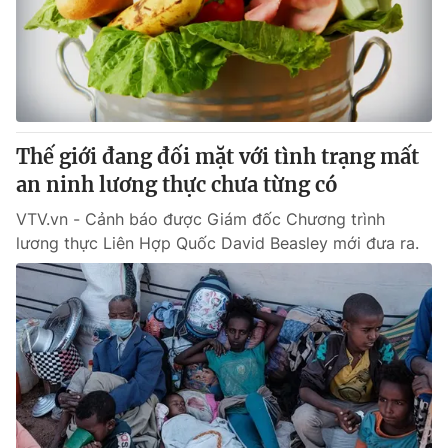
Tin tức
Kinh tế
Thế giới đó đây
Tài chính
Dữ liệu và đời sống
Câu chuyện quốc tế
Thị trường
Thế giới đang đối mặt với tình trạng mất
Truyền hình
Góc doanh nghiệp
an ninh lương thực chưa từng có
Phim VTV
Giải trí
VTV.vn - Cảnh báo được Giám đốc Chương trình
Hậu trường
lương thực Liên Hợp Quốc David Beasley mới đưa ra.
Điện ảnh
Đời sống
Nhân vật
Âm nhạc
Du lịch
Khán giả
Giáo dục
Sao
Làm đẹp
Giải sao mai
Tuyển sinh
Công nghệ
Chất lượng cuộc sống
Học trực tuyến
Hitech Công nghệ tương lai