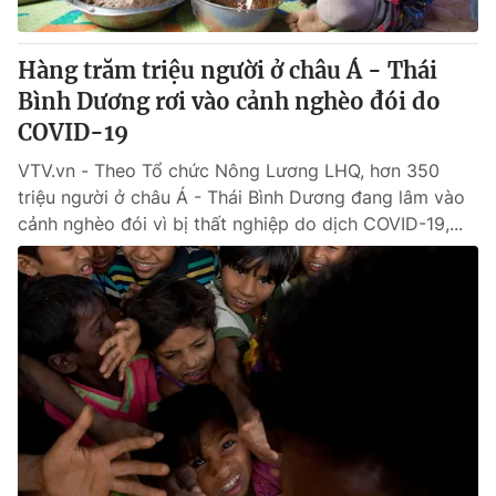
Giấy phép hoạt động báo in và báo điện tử số 483/GP-BTTTT
cấp ngày 29/12/2023
Hàng trăm triệu người ở châu Á - Thái
Tổng Biên tập:
Vũ Thanh Thủy
Bình Dương rơi vào cảnh nghèo đói do
Phó Tổng Biên tập:
Nguyễn Thị Mỹ Hạnh, Phạm Quốc Thắng,
Nguyễn Trọng Ninh
COVID-19
Tổng đài VTV:
024.38 355 931 - 024.38 355 932
VTV.vn - Theo Tổ chức Nông Lương LHQ, hơn 350
Ðiện thoại Thời báo VTV:
024.66 897 897
triệu người ở châu Á - Thái Bình Dương đang lâm vào
Email:
toasoan@vtv.vn
cảnh nghèo đói vì bị thất nghiệp do dịch COVID-19,...
Liên hệ quảng cáo:
024-7300.7108