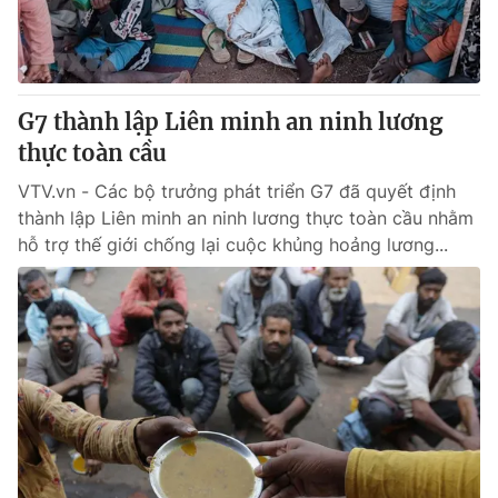
Giao lưu trực tuyến
Sản phẩm
Lịch phát sóng
Thị trường
Tư vấn
G7 thành lập Liên minh an ninh lương
Chuyên mục khác
thực toàn cầu
Emagazine
Podcast
VTV.vn - Các bộ trưởng phát triển G7 đã quyết định
thành lập Liên minh an ninh lương thực toàn cầu nhằm
hỗ trợ thế giới chống lại cuộc khủng hoảng lương...
Photo
Infographic
Video
Shorts video
VTV Money
VTV Thể thao
VTV Sức khoẻ
Bất động sản