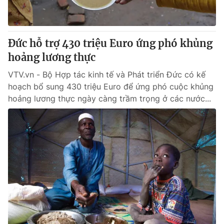
Thị trường 24h
Tấm lòng Việt
VTV4
Vươn mình bằng AI
Đức hỗ trợ 430 triệu Euro ứng phó khủng
hoảng lương thực
VTV9
VTV8
VTV.vn - Bộ Hợp tác kinh tế và Phát triển Đức có kế
hoạch bổ sung 430 triệu Euro để ứng phó cuộc khủng
Liên hệ tòa soạn
English
hoảng lương thực ngày càng trầm trọng ở các nước...
THỜI BÁO VTV
Theo dõi báo trên
Cơ quan chủ quản:
Đài Truyền hình Việt Nam
Cơ quan báo chí:
Thời báo VTV