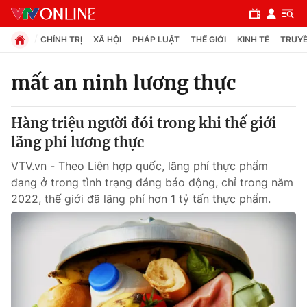
CHÍNH TRỊ
XÃ HỘI
PHÁP LUẬT
THẾ GIỚI
KINH TẾ
TRUYỀ
mất an ninh lương thực
Chuyên mục
Hàng triệu người đói trong khi thế giới
Chính trị
lãng phí lương thực
VTV.vn - Theo Liên hợp quốc, lãng phí thực phẩm
Xã hội
đang ở trong tình trạng đáng báo động, chỉ trong năm
2022, thế giới đã lãng phí hơn 1 tỷ tấn thực phẩm.
Pháp luật
Y tế
Thế giới