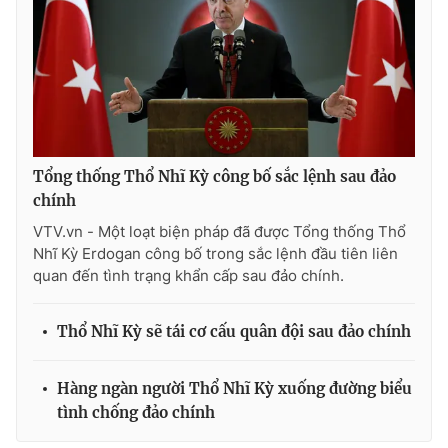
Photo
Infographic
Video
Shorts video
VTV Money
VTV Thể thao
Tổng thống Thổ Nhĩ Kỳ công bố sắc lệnh sau đảo
chính
VTV Sức khoẻ
Bất động sản
VTV.vn - Một loạt biện pháp đã được Tổng thống Thổ
Nhĩ Kỳ Erdogan công bố trong sắc lệnh đầu tiên liên
Thị trường 24h
Tấm lòng Việt
quan đến tình trạng khẩn cấp sau đảo chính.
VTV4
Vươn mình bằng AI
Thổ Nhĩ Kỳ sẽ tái cơ cấu quân đội sau đảo chính
VTV9
VTV8
Hàng ngàn người Thổ Nhĩ Kỳ xuống đường biểu
tình chống đảo chính
Liên hệ tòa soạn
English