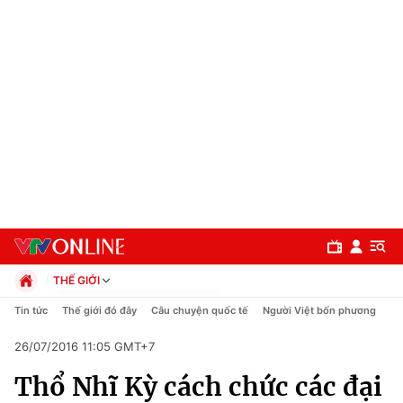
THẾ GIỚI
Chính trị
Tin tức
Thế giới đó đây
Câu chuyện quốc tế
Người Việt bốn phương
Xã hội
26/07/2016 11:05 GMT+7
Pháp luật
Chuyên mục
Kinh tế
Thổ Nhĩ Kỳ cách chức các đại
Thể thao