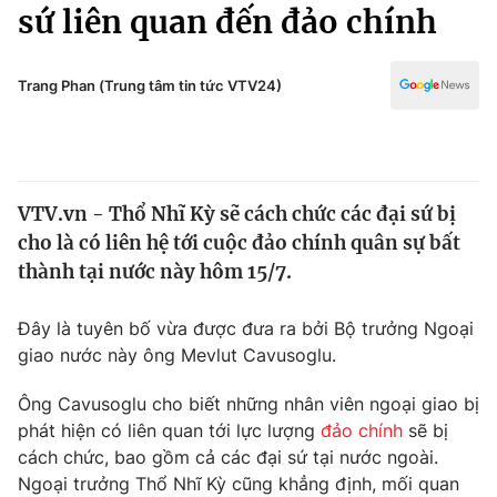
Chính trị
sứ liên quan đến đảo chính
Truyền hình
Văn hóa - Giải trí
Xã hội
Y tế
Trang Phan (Trung tâm tin tức VTV24)
Đời sống
Pháp luật
Công nghệ
Giáo dục
Y tế
VTV.vn - Thổ Nhĩ Kỳ sẽ cách chức các đại sứ bị
cho là có liên hệ tới cuộc đảo chính quân sự bất
Thế giới
thành tại nước này hôm 15/7.
Tin tức
Kinh tế
Đây là tuyên bố vừa được đưa ra bởi Bộ trưởng Ngoại
Thế giới đó đây
giao nước này ông Mevlut Cavusoglu.
Tài chính
Dữ liệu và đời sống
Câu chuyện quốc tế
Ông Cavusoglu cho biết những nhân viên ngoại giao bị
Thị trường
phát hiện có liên quan tới lực lượng
đảo chính
sẽ bị
Truyền hình
cách chức, bao gồm cả các đại sứ tại nước ngoài.
Góc doanh nghiệp
Ngoại trưởng Thổ Nhĩ Kỳ cũng khẳng định, mối quan