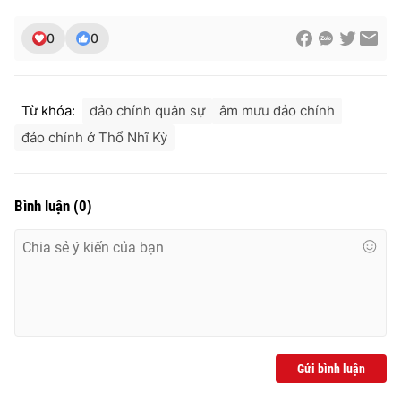
0
0
THỜI BÁO VTV
Từ khóa:
đảo chính quân sự
âm mưu đảo chính
đảo chính ở Thổ Nhĩ Kỳ
Theo dõi báo trên
Bình luận
(
0
)
Cơ quan chủ quản:
Đài Truyền hình Việt Nam
Cơ quan báo chí:
Thời báo VTV
Giấy phép hoạt động báo in và báo điện tử số 483/GP-BTTTT
cấp ngày 29/12/2023
Tổng Biên tập:
Vũ Thanh Thủy
Phó Tổng Biên tập:
Nguyễn Thị Mỹ Hạnh, Phạm Quốc Thắng,
Nguyễn Trọng Ninh
Gửi bình luận
Tổng đài VTV:
024.38 355 931 - 024.38 355 932