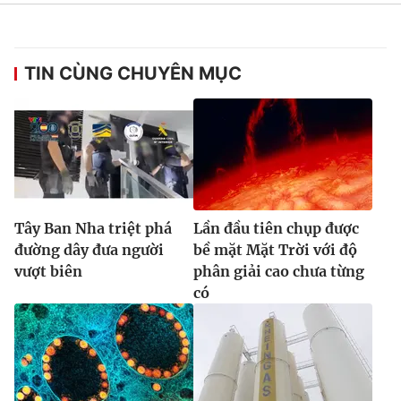
Ðiện thoại Thời báo VTV:
024.66 897 897
Email:
toasoan@vtv.vn
Liên hệ quảng cáo:
024-7300.7108
TIN CÙNG CHUYÊN MỤC
Tây Ban Nha triệt phá
Lần đầu tiên chụp được
đường dây đưa người
bề mặt Mặt Trời với độ
vượt biên
phân giải cao chưa từng
có
® Cấm sao chép dưới mọi hình thức nếu không có sự chấp
thuận bằng văn bản. Ghi rõ nguồn VTV.vn khi phát hành lại
thông tin từ website này.