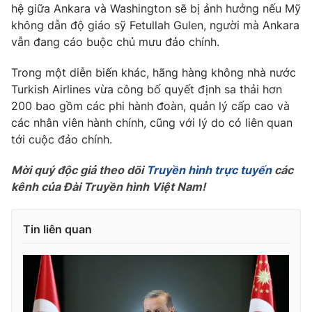
Phim VTV
hệ giữa Ankara và Washington sẽ bị ảnh hưởng nếu Mỹ
Giải trí
không dẫn độ giáo sỹ Fetullah Gulen, người mà Ankara
Hậu trường
vẫn đang cáo buộc chủ mưu đảo chính.
Điện ảnh
Đời sống
Nhân vật
Âm nhạc
Trong một diễn biến khác, hãng hàng không nhà nước
Du lịch
Khán giả
Turkish Airlines vừa công bố quyết định sa thải hơn
Giáo dục
Sao
200 bao gồm các phi hành đoàn, quản lý cấp cao và
Làm đẹp
Giải sao mai
các nhân viên hành chính, cũng với lý do có liên quan
Tuyển sinh
Công nghệ
tới cuộc đảo chính.
Chất lượng cuộc sống
Học trực tuyến
Hitech Công nghệ tương lai
Mời quý độc giả theo dõi
Truyền hình trực tuyến
các
Giao lưu trực tuyến
kênh của Đài Truyền hình Việt Nam!
Sản phẩm
Lịch phát sóng
Thị trường
Tin liên quan
Tư vấn
Chuyên mục khác
Emagazine
Podcast