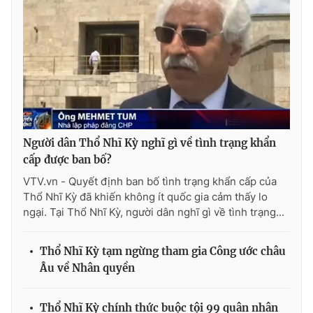
Photo
Infographic
Video
Shorts video
VTV Money
VTV Thể thao
Người dân Thổ Nhĩ Kỳ nghĩ gì về tình trạng khẩn
VTV Sức khoẻ
Bất động sản
cấp được ban bố?
VTV.vn - Quyết định ban bố tình trạng khẩn cấp của
Thị trường 24h
Tấm lòng Việt
Thổ Nhĩ Kỳ đã khiến không ít quốc gia cảm thấy lo
ngại. Tại Thổ Nhĩ Kỳ, người dân nghĩ gì về tình trạng...
VTV4
Vươn mình bằng AI
Thổ Nhĩ Kỳ tạm ngừng tham gia Công ước châu
VTV9
VTV8
Âu về Nhân quyền
Liên hệ tòa soạn
English
Thổ Nhĩ Kỳ chính thức buộc tội 99 quân nhân