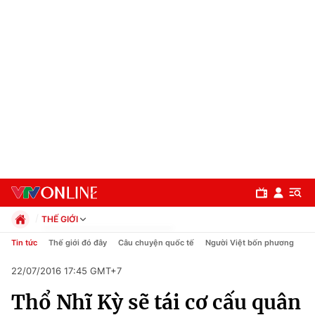
THẾ GIỚI
Chính trị
Tin tức
Thế giới đó đây
Câu chuyện quốc tế
Người Việt bốn phương
Xã hội
22/07/2016 17:45 GMT+7
Pháp luật
Chuyên mục
Kinh tế
Thổ Nhĩ Kỳ sẽ tái cơ cấu quân
Thể thao