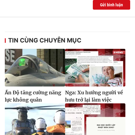
Ðiện thoại Thời báo VTV:
024.66 897 897
Gửi bình luận
Email:
toasoan@vtv.vn
Liên hệ quảng cáo:
024-7300.7108
TIN CÙNG CHUYÊN MỤC
Ấn Độ tăng cường năng
Nga: Xu hướng người về
lực không quân
hưu trở lại làm việc
® Cấm sao chép dưới mọi hình thức nếu không có sự chấp
thuận bằng văn bản. Ghi rõ nguồn VTV.vn khi phát hành lại
thông tin từ website này.