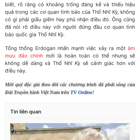
Phim VTV
biết, rõ ràng có khoảng trống đáng kể và thiếu hiệu
Giải trí
quả trong các cơ quan tình báo của Thổ Nhĩ Kỳ, không
Hậu trường
có gì phải giấu giếm hay phủ nhận điều đó. Ông cũng
Điện ảnh
Đời sống
Nhân vật
đã nói rõ điều này với người đứng đầu cơ quan tình
Âm nhạc
báo quốc gia Thổ Nhĩ Kỳ.
Du lịch
Khán giả
Giáo dục
Sao
Tổng thống Erdogan nhấn mạnh việc xảy ra một
âm
Làm đẹp
Giải sao mai
mưu đảo chính
mới là hoàn toàn có thể nhưng sẽ
Tuyển sinh
Công nghệ
Chất lượng cuộc sống
không dễ dàng và Thổ Nhĩ Kỳ sẽ cảnh giác hơn với
Học trực tuyến
điều này.
Hitech Công nghệ tương lai
Giao lưu trực tuyến
Mời quý độc giả theo dõi các chương trình đã phát sóng của
Sản phẩm
Đài Truyền hình Việt Nam trên
TV Online
!
Lịch phát sóng
Thị trường
Tư vấn
Tin liên quan
Chuyên mục khác
Emagazine
Podcast