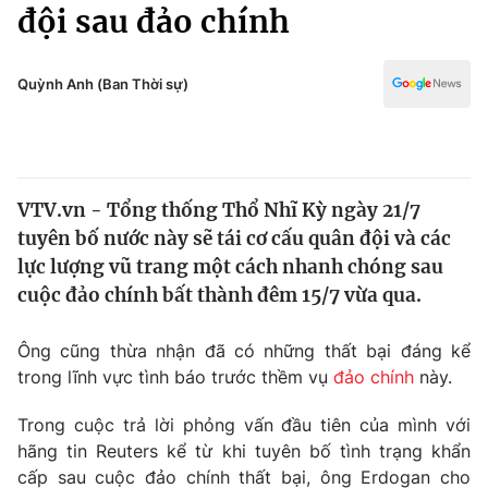
Chính trị
đội sau đảo chính
Truyền hình
Văn hóa - Giải trí
Xã hội
Y tế
Quỳnh Anh (Ban Thời sự)
Đời sống
Pháp luật
Công nghệ
Giáo dục
Y tế
VTV.vn - Tổng thống Thổ Nhĩ Kỳ ngày 21/7
tuyên bố nước này sẽ tái cơ cấu quân đội và các
Thế giới
lực lượng vũ trang một cách nhanh chóng sau
cuộc đảo chính bất thành đêm 15/7 vừa qua.
Tin tức
Kinh tế
Thế giới đó đây
Ông cũng thừa nhận đã có những thất bại đáng kể
Tài chính
trong lĩnh vực tình báo trước thềm vụ
đảo chính
này.
Dữ liệu và đời sống
Câu chuyện quốc tế
Thị trường
Trong cuộc trả lời phỏng vấn đầu tiên của mình với
Truyền hình
hãng tin Reuters kể từ khi tuyên bố tình trạng khẩn
Góc doanh nghiệp
cấp sau cuộc đảo chính thất bại, ông Erdogan cho