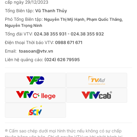
cấp ngày 29/12/2023
Tổng Biên tập:
Vũ Thanh Thủy
Phó Tổng Biên tập:
Nguyễn Thị Mỹ Hạnh, Phạm Quốc Thắng,
Nguyễn Trọng Ninh
Tổng đài VTV:
024.38 355 931 - 024.38 355 932
Ðiện thoại Thời báo VTV:
0988 671 671
Email:
toasoan@vtv.vn
Liên hệ quảng cáo:
(024) 626 79595
® Cấm sao chép dưới mọi hình thức nếu không có sự chấp
thuận bằng văn bản. Ghi rõ nguồn VTV.vn khi phát hành lại