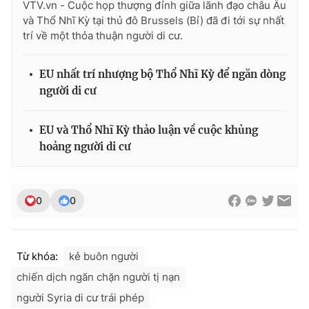
VTV.vn - Cuộc họp thượng đỉnh giữa lãnh đạo châu Âu
và Thổ Nhĩ Kỳ tại thủ đô Brussels (Bỉ) đã đi tới sự nhất
trí về một thỏa thuận người di cư.
THỜI BÁO VTV
EU nhất trí nhượng bộ Thổ Nhĩ Kỳ để ngăn dòng
người di cư
EU và Thổ Nhĩ Kỳ thảo luận về cuộc khủng
Theo dõi báo trên
hoảng người di cư
Cơ quan chủ quản:
Đài Truyền hình Việt Nam
Cơ quan báo chí:
Thời báo VTV
0
0
Giấy phép hoạt động báo in và báo điện tử số 483/GP-BTTTT
cấp ngày 29/12/2023
Tổng Biên tập:
Vũ Thanh Thủy
Từ khóa:
kẻ buôn người
Phó Tổng Biên tập:
Nguyễn Thị Mỹ Hạnh, Phạm Quốc Thắng,
chiến dịch ngăn chặn người tị nạn
Nguyễn Trọng Ninh
người Syria di cư trái phép
Tổng đài VTV:
024.38 355 931 - 024.38 355 932