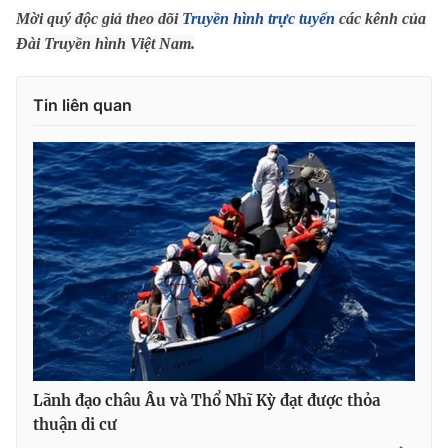
Mời quý độc giả theo dõi
Truyền hình trực tuyến
các kênh của
Photo
Infographic
Đài Truyền hình Việt Nam.
Video
Shorts video
Tin liên quan
VTV Money
VTV Thể thao
VTV Sức khoẻ
Bất động sản
Thị trường 24h
Tấm lòng Việt
VTV4
Vươn mình bằng AI
VTV9
VTV8
Lãnh đạo châu Âu và Thổ Nhĩ Kỳ đạt được thỏa
thuận di cư
Liên hệ tòa soạn
English