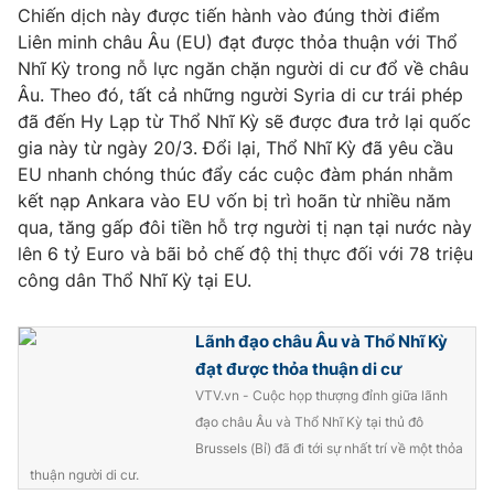
Phim VTV
Chiến dịch này được tiến hành vào đúng thời điểm
Giải trí
Liên minh châu Âu (EU) đạt được thỏa thuận với Thổ
Hậu trường
Nhĩ Kỳ trong nỗ lực ngăn chặn người di cư đổ về châu
Điện ảnh
Đời sống
Nhân vật
Âu. Theo đó, tất cả những người Syria di cư trái phép
Âm nhạc
đã đến Hy Lạp từ Thổ Nhĩ Kỳ sẽ được đưa trở lại quốc
Du lịch
Khán giả
gia này từ ngày 20/3. Đổi lại, Thổ Nhĩ Kỳ đã yêu cầu
Giáo dục
Sao
EU nhanh chóng thúc đẩy các cuộc đàm phán nhằm
Làm đẹp
Giải sao mai
Tuyển sinh
kết nạp Ankara vào EU vốn bị trì hoãn từ nhiều năm
Công nghệ
Chất lượng cuộc sống
qua, tăng gấp đôi tiền hỗ trợ người tị nạn tại nước này
Học trực tuyến
lên 6 tỷ Euro và bãi bỏ chế độ thị thực đối với 78 triệu
Hitech Công nghệ tương lai
Giao lưu trực tuyến
công dân Thổ Nhĩ Kỳ tại EU.
Sản phẩm
Lãnh đạo châu Âu và Thổ Nhĩ Kỳ
Lịch phát sóng
Thị trường
đạt được thỏa thuận di cư
Tư vấn
VTV.vn - Cuộc họp thượng đỉnh giữa lãnh
đạo châu Âu và Thổ Nhĩ Kỳ tại thủ đô
Chuyên mục khác
Brussels (Bỉ) đã đi tới sự nhất trí về một thỏa
Emagazine
Podcast
thuận người di cư.