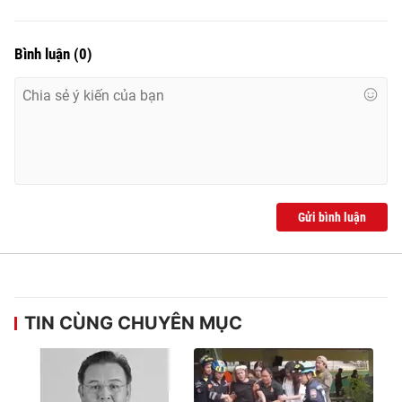
Ðiện thoại Thời báo VTV:
024.66 897 897
Email:
toasoan@vtv.vn
Bình luận
(
0
)
Liên hệ quảng cáo:
024-7300.7108
Gửi bình luận
® Cấm sao chép dưới mọi hình thức nếu không có sự chấp
TIN CÙNG CHUYÊN MỤC
thuận bằng văn bản. Ghi rõ nguồn VTV.vn khi phát hành lại
thông tin từ website này.