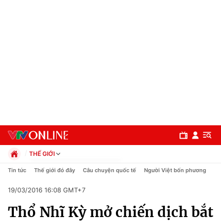
THẾ GIỚI
Chính trị
Tin tức
Thế giới đó đây
Câu chuyện quốc tế
Người Việt bốn phương
Xã hội
19/03/2016 16:08 GMT+7
Pháp luật
Chuyên mục
Kinh tế
Thổ Nhĩ Kỳ mở chiến dịch bắt
Thể thao