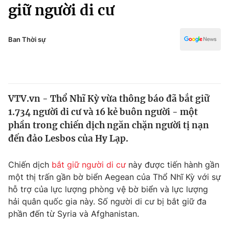
Chính trị
giữ người di cư
Truyền hình
Văn hóa - Giải trí
Xã hội
Y tế
Ban Thời sự
Đời sống
Pháp luật
Công nghệ
Giáo dục
Y tế
VTV.vn - Thổ Nhĩ Kỳ vừa thông báo đã bắt giữ
1.734 người di cư và 16 kẻ buôn người - một
Thế giới
phần trong chiến dịch ngăn chặn người tị nạn
đến đảo Lesbos của Hy Lạp.
Tin tức
Kinh tế
Thế giới đó đây
Chiến dịch
bắt giữ người di cư
này được tiến hành gần
Tài chính
một thị trấn gần bờ biển Aegean của Thổ Nhĩ Kỳ với sự
Dữ liệu và đời sống
Câu chuyện quốc tế
hỗ trợ của lực lượng phòng vệ bờ biển và lực lượng
Thị trường
hải quân quốc gia này. Số người di cư bị bắt giữ đa
Truyền hình
Góc doanh nghiệp
phần đến từ Syria và Afghanistan.