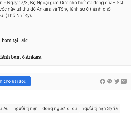
n - Ngày 17/3, Bộ Ngoại giao Đức cho biết đã đóng cửa ĐSQ
ước này tại thủ đô Ankara và Tổng lãnh sự ở thành phố
bul (Thổ Nhĩ Kỳ).
 bom tại Đức
 đánh bom ở Ankara
im cho bài đọc
u Âu
người tị nạn
dòng người di cư
người tị nạn Syria