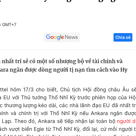
Góc ảnh
35 GMT+7
Giáo dục
Công nghệ
Chia sẻ
Tuyển sinh
Hitech Công ng
Học trực tuyến
Sản phẩm
nhất trí sẽ có một số nhượng bộ về tài chính và
g
Thị trường
kara ngăn được dòng người tị nạn tìm cách vào Hy
Tư vấn
tel hôm 17/3 cho biết, Chủ tịch Hội đồng châu Âu s
a EU với Thủ tướng Thổ Nhĩ Kỳ trước phiên họp của Hộ
 thương lượng kéo dài, các nhà lãnh đạo EU đã nhất tr
ính và chính trị với Thổ Nhĩ Kỳ nếu Ankara ngăn đượ
 Lạp. Theo đó, Ankara sẽ tiếp nhận lại toàn bộ
người d
ách vượt biển
Egie
từ Thổ Nhĩ Kỳ, đổi lại, cứ mỗi người t