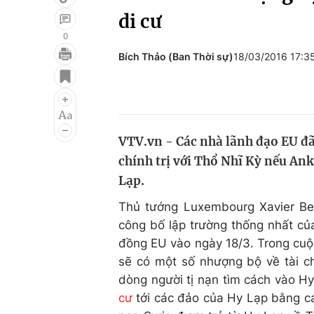
di cư
0
Bích Thảo (Ban Thời sự)
18/03/2016 17:
Giải trí
Đời sống
Điện ảnh
Du lịch
Âm nhạc
Làm đẹp
VTV.vn - Các nhà lãnh đạo EU đã 
Sao
Chất lượng cuộc sốn
chính trị với Thổ Nhĩ Kỳ nếu An
Lạp.
Thủ tướng Luxembourg Xavier Bet
công bố lập trường thống nhất củ
đồng EU vào ngày 18/3. Trong cuộc
sẽ có một số nhượng bộ về tài ch
dòng người tị nạn tìm cách vào Hy
cư
tới các đảo của Hy Lạp bằng c