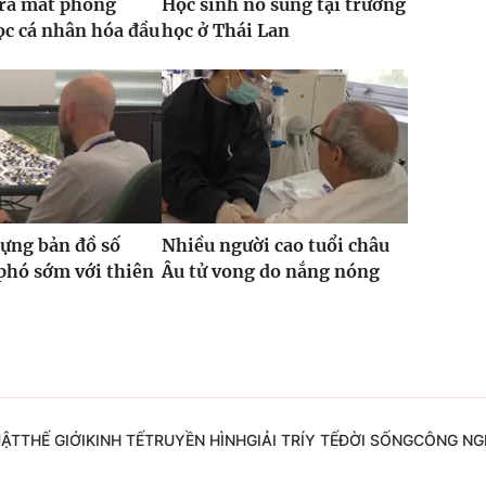
 ra mắt phòng
Học sinh nổ súng tại trường
c cá nhân hóa đầu
học ở Thái Lan
ựng bản đồ số
Nhiều người cao tuổi châu
phó sớm với thiên
Âu tử vong do nắng nóng
UẬT
THẾ GIỚI
KINH TẾ
TRUYỀN HÌNH
GIẢI TRÍ
Y TẾ
ĐỜI SỐNG
CÔNG NG