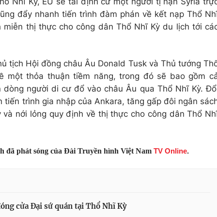
ổ Nhĩ Kỳ, EU sẽ tái định cư một người tị nạn Syria trự
 cũng đẩy nhanh tiến trình đàm phán về kết nạp Thổ Nh
 miễn thị thực cho công dân Thổ Nhĩ Kỳ du lịch tới cá
hủ tịch Hội đồng châu Âu Donald Tusk và Thủ tướng Th
ề một thỏa thuận tiềm năng, trong đó sẽ bao gồm c
dòng người di cư đổ vào châu Âu qua Thổ Nhĩ Kỳ. Đổ
 tiến trình gia nhập của Ankara, tăng gấp đôi ngân sác
và nới lỏng quy định về thị thực cho công dân Thổ Nh
nh đã phát sóng của Đài Truyền hình Việt Nam
TV Online
.
óng cửa Đại sứ quán tại Thổ Nhĩ Kỳ