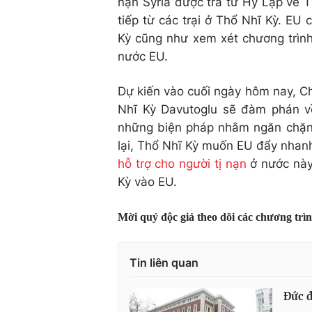
nạn Syria được trả từ Hy Lạp về Th
tiếp từ các trại ở Thổ Nhĩ Kỳ. EU
Kỳ cũng như xem xét chương trình
nước EU.
Dự kiến vào cuối ngày hôm nay, C
Nhĩ Kỳ Davutoglu sẽ đàm phán v
những biện pháp nhằm ngăn chặn 
lại, Thổ Nhĩ Kỳ muốn EU đẩy nhanh
hỗ trợ cho người tị nạn
ở nước này 
Kỳ vào EU.
Mời quý độc giả theo dõi các chương trì
Tin liên quan
Đức đ