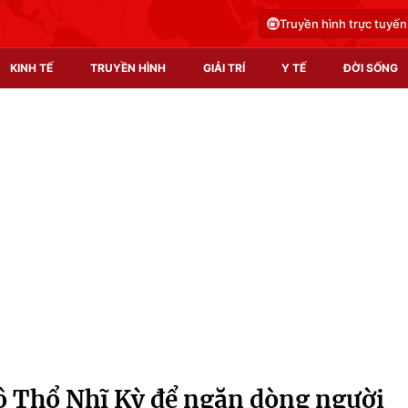
Truyền hình trực tuyến
KINH TẾ
TRUYỀN HÌNH
GIẢI TRÍ
Y TẾ
ĐỜI SỐNG
Pháp luật
Y tế
Truyền hình
Multimedia
Phim VTV
Video
Hậu trường
Shorts video
Nhân vật
Podcast
Khán giả
EMagazine
Giải sao mai
Photo
ộ Thổ Nhĩ Kỳ để ngăn dòng người
Infographic