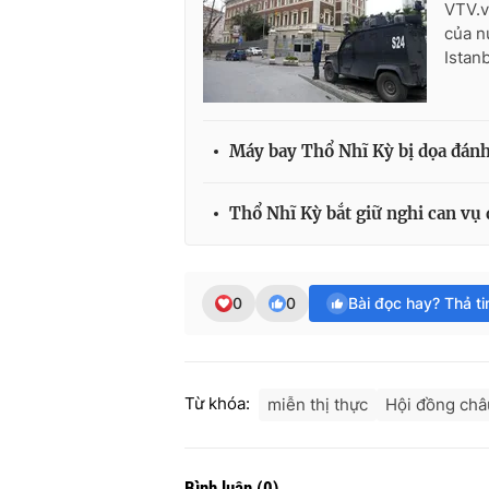
VTV.v
của n
Istan
Máy bay Thổ Nhĩ Kỳ bị dọa đánh
Thổ Nhĩ Kỳ bắt giữ nghi can vụ
0
0
Bài đọc hay? Thả t
Từ khóa:
miễn thị thực
Hội đồng châ
Bình luận
(
0
)