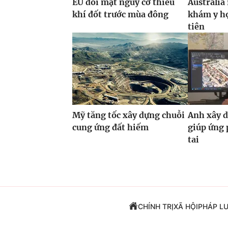
EU đối mặt nguy cơ thiếu
Australia
khí đốt trước mùa đông
khám y họ
tiên
Mỹ tăng tốc xây dựng chuỗi
Anh xây d
cung ứng đất hiếm
giúp ứng 
tai
CHÍNH TRỊ
XÃ HỘI
PHÁP L