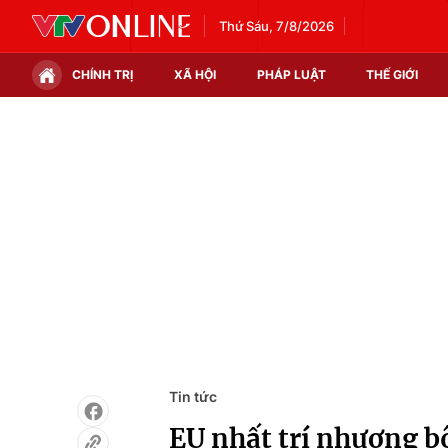
Thứ Sáu, 7/8/2026
CHÍNH TRỊ
XÃ HỘI
PHÁP LUẬT
THẾ GIỚI
Chính trị
Xã hội
Thế giới
Kinh tế
Tin tức
Tài chính
Thế giới đó đây
Thị trường
Câu chuyện quốc tế
Góc doanh nghiệp
Dữ liệu và đời sống
Tin tức
EU nhất trí nhượng b