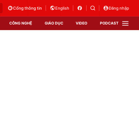
Cổng thông tin
English
Đăng nhập
CÔNG NGHỆ
GIÁO DỤC
VIDEO
PODCAST
VTV Money
VTV Thể thao
VTV Sức khoẻ
Bất động sản
Thị trường 24h
Tấm lòng Việt
Vươn mình bằng AI
VTV4
VTV8
VTV9
Lịch phát sóng
Giao lưu trực tuyến
Sự kiện