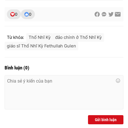
0
0
THỜI BÁO VTV
Từ khóa:
Thổ Nhĩ Kỳ
đảo chính ở Thổ Nhĩ Kỳ
giáo sĩ Thổ Nhĩ Kỳ Fethullah Gulen
Theo dõi báo trên
Bình luận
(
0
)
Cơ quan chủ quản:
Đài Truyền hình Việt Nam
Cơ quan báo chí:
Thời báo VTV
Giấy phép hoạt động báo in và báo điện tử số 483/GP-BTTTT
cấp ngày 29/12/2023
Tổng Biên tập:
Vũ Thanh Thủy
Phó Tổng Biên tập:
Nguyễn Thị Mỹ Hạnh, Phạm Quốc Thắng,
Nguyễn Trọng Ninh
Gửi bình luận
Tổng đài VTV:
024.38 355 931 - 024.38 355 932