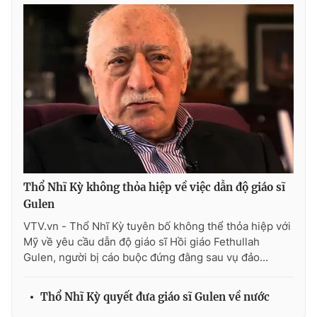
Photo
Infographic
Video
Shorts video
VTV Money
VTV Thể thao
VTV Sức khoẻ
Bất động sản
Thị trường 24h
Tấm lòng Việt
Thổ Nhĩ Kỳ không thỏa hiệp về việc dẫn độ giáo sĩ
Gulen
VTV.vn - Thổ Nhĩ Kỳ tuyên bố không thể thỏa hiệp với
VTV4
Vươn mình bằng AI
Mỹ về yêu cầu dẫn độ giáo sĩ Hồi giáo Fethullah
Gulen, người bị cáo buộc đứng đằng sau vụ đảo...
VTV9
VTV8
Thổ Nhĩ Kỳ quyết đưa giáo sĩ Gulen về nước
Liên hệ tòa soạn
English