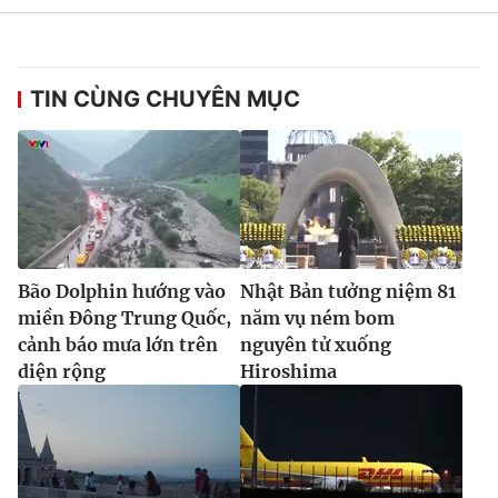
Ðiện thoại Thời báo VTV:
024.66 897 897
Email:
toasoan@vtv.vn
Liên hệ quảng cáo:
024-7300.7108
TIN CÙNG CHUYÊN MỤC
Bão Dolphin hướng vào
Nhật Bản tưởng niệm 81
miền Đông Trung Quốc,
năm vụ ném bom
cảnh báo mưa lớn trên
nguyên tử xuống
diện rộng
Hiroshima
® Cấm sao chép dưới mọi hình thức nếu không có sự chấp
thuận bằng văn bản. Ghi rõ nguồn VTV.vn khi phát hành lại
thông tin từ website này.