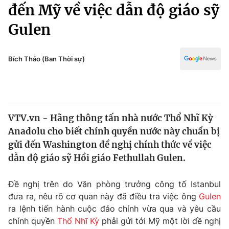
Chính trị
đến Mỹ về việc dẫn độ giáo sỹ
Truyền hình
Gulen
Văn hóa - Giải trí
Xã hội
Y tế
Đời sống
Bích Thảo (Ban Thời sự)
Pháp luật
Công nghệ
Giáo dục
Y tế
VTV.vn - Hãng thông tấn nhà nước Thổ Nhĩ Kỳ
Thế giới
Anadolu cho biết chính quyền nước này chuẩn bị
Tin tức
gửi đến Washington đề nghị chính thức về việc
Kinh tế
dẫn độ giáo sỹ Hồi giáo Fethullah Gulen.
Thế giới đó đây
Tài chính
Dữ liệu và đời sống
Câu chuyện quốc tế
Đề nghị trên do Văn phòng trưởng công tố Istanbul
Thị trường
đưa ra, nêu rõ cơ quan này đã điều tra việc ông
Gulen
ra lệnh tiến hành cuộc đảo chính vừa qua và yêu cầu
Truyền hình
Góc doanh nghiệp
chính quyền
Thổ Nhĩ Kỳ
phải gửi tới Mỹ một lời đề nghị