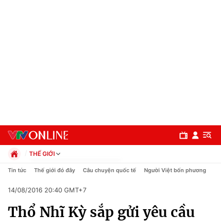
THẾ GIỚI
Chính trị
Tin tức
Thế giới đó đây
Câu chuyện quốc tế
Người Việt bốn phương
Xã hội
14/08/2016 20:40 GMT+7
Pháp luật
Chuyên mục
Kinh tế
Thổ Nhĩ Kỳ sắp gửi yêu cầu
Thể thao