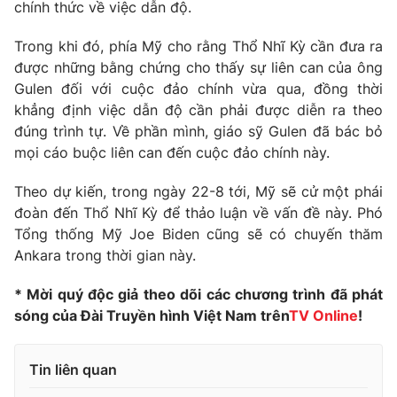
Phim VTV
chính thức về việc dẫn độ.
Giải trí
Hậu trường
Trong khi đó, phía Mỹ cho rằng Thổ Nhĩ Kỳ cần đưa ra
Điện ảnh
được những bằng chứng cho thấy sự liên can của ông
Đời sống
Nhân vật
Gulen đối với cuộc đảo chính vừa qua, đồng thời
Âm nhạc
Du lịch
khẳng định việc dẫn độ cần phải được diễn ra theo
Khán giả
Giáo dục
Sao
đúng trình tự. Về phần mình, giáo sỹ Gulen đã bác bỏ
Làm đẹp
Giải sao mai
mọi cáo buộc liên can đến cuộc đảo chính này.
Tuyển sinh
Công nghệ
Chất lượng cuộc sống
Theo dự kiến, trong ngày 22-8 tới, Mỹ sẽ cử một phái
Học trực tuyến
Hitech Công nghệ tương lai
đoàn đến Thổ Nhĩ Kỳ để thảo luận về vấn đề này. Phó
Giao lưu trực tuyến
Tổng thống Mỹ Joe Biden cũng sẽ có chuyến thăm
Sản phẩm
Ankara trong thời gian này.
Lịch phát sóng
Thị trường
* Mời quý độc giả theo dõi các chương trình đã phát
sóng của Đài Truyền hình Việt Nam trên
TV Online
!
Tư vấn
Chuyên mục khác
Tin liên quan
Emagazine
Podcast