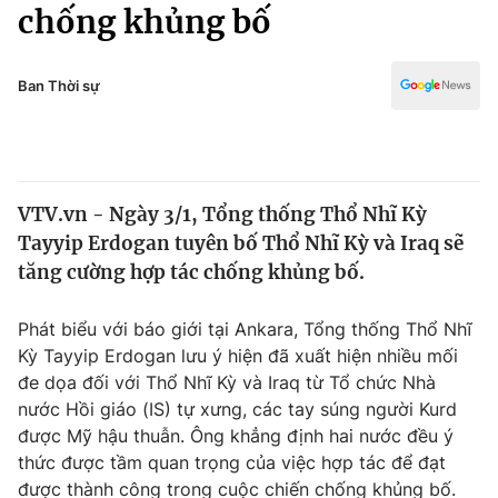
Chính trị
chống khủng bố
Truyền hình
Văn hóa - Giải trí
Xã hội
Y tế
Ban Thời sự
Đời sống
Pháp luật
Công nghệ
Giáo dục
Y tế
VTV.vn - Ngày 3/1, Tổng thống Thổ Nhĩ Kỳ
Tayyip Erdogan tuyên bố Thổ Nhĩ Kỳ và Iraq sẽ
Thế giới
tăng cường hợp tác chống khủng bố.
Tin tức
Kinh tế
Phát biểu với báo giới tại Ankara, Tổng thống Thổ Nhĩ
Thế giới đó đây
Kỳ Tayyip Erdogan lưu ý hiện đã xuất hiện nhiều mối
Tài chính
đe dọa đối với Thổ Nhĩ Kỳ và Iraq từ Tổ chức Nhà
Dữ liệu và đời sống
Câu chuyện quốc tế
nước Hồi giáo (IS) tự xưng, các tay súng người Kurd
Thị trường
được Mỹ hậu thuẫn. Ông khẳng định hai nước đều ý
Truyền hình
thức được tầm quan trọng của việc hợp tác để đạt
Góc doanh nghiệp
được thành công trong cuộc chiến chống khủng bố.