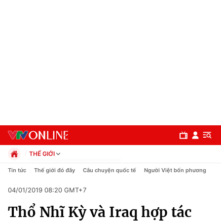
THẾ GIỚI
Chính trị
Tin tức
Thế giới đó đây
Câu chuyện quốc tế
Người Việt bốn phương
Xã hội
04/01/2019 08:20 GMT+7
Pháp luật
Chuyên mục
Kinh tế
Thổ Nhĩ Kỳ và Iraq hợp tác
Thể thao