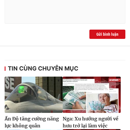
Ðiện thoại Thời báo VTV:
024.66 897 897
Email:
toasoan@vtv.vn
Liên hệ quảng cáo:
024-7300.7108
Gửi bình luận
TIN CÙNG CHUYÊN MỤC
® Cấm sao chép dưới mọi hình thức nếu không có sự chấp
thuận bằng văn bản. Ghi rõ nguồn VTV.vn khi phát hành lại
thông tin từ website này.
Ấn Độ tăng cường năng
Nga: Xu hướng người về
lực không quân
hưu trở lại làm việc