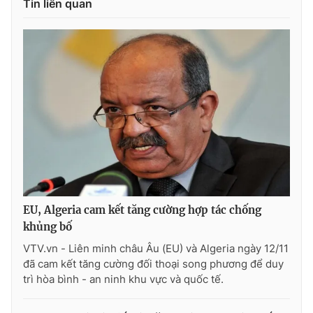
Tin liên quan
Photo
Infographic
Video
Shorts video
VTV Money
VTV Thể thao
VTV Sức khoẻ
Bất động sản
Thị trường 24h
Tấm lòng Việt
EU, Algeria cam kết tăng cường hợp tác chống
VTV4
Vươn mình bằng AI
khủng bố
VTV.vn - Liên minh châu Âu (EU) và Algeria ngày 12/11
đã cam kết tăng cường đối thoại song phương để duy
VTV9
VTV8
trì hòa bình - an ninh khu vực và quốc tế.
Liên hệ tòa soạn
English