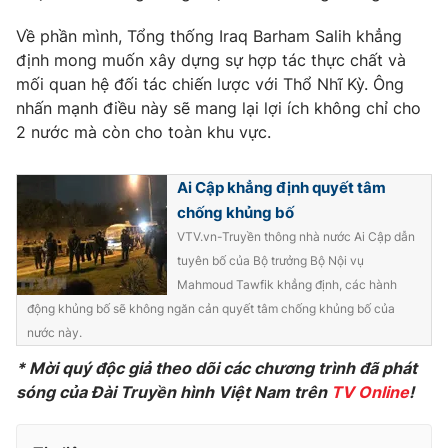
Phim VTV
Giải trí
Về phần mình, Tổng thống Iraq Barham Salih khẳng
Hậu trường
định mong muốn xây dựng sự hợp tác thực chất và
Điện ảnh
Đời sống
mối quan hệ đối tác chiến lược với Thổ Nhĩ Kỳ. Ông
Nhân vật
Âm nhạc
nhấn mạnh điều này sẽ mang lại lợi ích không chỉ cho
Du lịch
Khán giả
2 nước mà còn cho toàn khu vực.
Giáo dục
Sao
Làm đẹp
Giải sao mai
Tuyển sinh
Ai Cập khẳng định quyết tâm
Công nghệ
Chất lượng cuộc sống
chống khủng bố
Học trực tuyến
Hitech Công nghệ tương lai
VTV.vn-Truyền thông nhà nước Ai Cập dẫn
Giao lưu trực tuyến
tuyên bố của Bộ trưởng Bộ Nội vụ
Sản phẩm
Mahmoud Tawfik khẳng định, các hành
Lịch phát sóng
động khủng bố sẽ không ngăn cản quyết tâm chống khủng bố của
Thị trường
nước này.
Tư vấn
* Mời quý độc giả theo dõi các chương trình đã phát
Chuyên mục khác
sóng của Đài Truyền hình Việt Nam trên
TV Online
!
Emagazine
Podcast