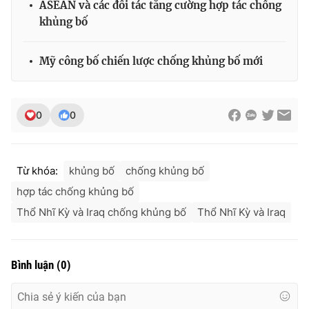
ASEAN và các đối tác tăng cường hợp tác chống
khủng bố
Mỹ công bố chiến lược chống khủng bố mới
THỜI BÁO VTV
0
0
Theo dõi báo trên
Từ khóa:
khủng bố
chống khủng bố
Cơ quan chủ quản:
Đài Truyền hình Việt Nam
hợp tác chống khủng bố
Cơ quan báo chí:
Thời báo VTV
Thổ Nhĩ Kỳ và Iraq chống khủng bố
Thổ Nhĩ Kỳ và Iraq
Giấy phép hoạt động báo in và báo điện tử số 483/GP-BTTTT
cấp ngày 29/12/2023
Tổng Biên tập:
Vũ Thanh Thủy
Bình luận
(
0
)
Phó Tổng Biên tập:
Nguyễn Thị Mỹ Hạnh, Phạm Quốc Thắng,
Nguyễn Trọng Ninh
Tổng đài VTV:
024.38 355 931 - 024.38 355 932