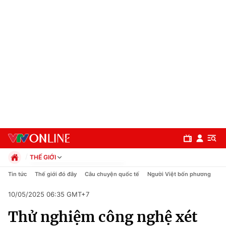
THẾ GIỚI
Chính trị
Tin tức
Thế giới đó đây
Câu chuyện quốc tế
Người Việt bốn phương
Xã hội
10/05/2025 06:35 GMT+7
Pháp luật
Chuyên mục
Kinh tế
Thử nghiệm công nghệ xét
Thể thao