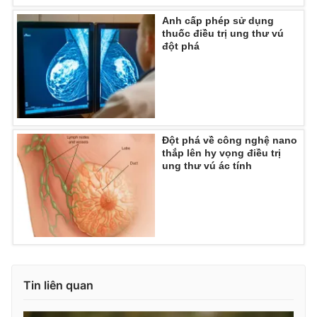
Anh cấp phép sử dụng
thuốc điều trị ung thư vú
đột phá
THỜI BÁO VTV
Theo dõi báo trên
Đột phá về công nghệ nano
thắp lên hy vọng điều trị
ung thư vú ác tính
Cơ quan chủ quản:
Đài Truyền hình Việt Nam
Cơ quan báo chí:
Thời báo VTV
Giấy phép hoạt động báo in và báo điện tử số 483/GP-BTTTT
cấp ngày 29/12/2023
Tổng Biên tập:
Vũ Thanh Thủy
Phó Tổng Biên tập:
Nguyễn Thị Mỹ Hạnh, Phạm Quốc Thắng,
Tin liên quan
Nguyễn Trọng Ninh
Tổng đài VTV:
024.38 355 931 - 024.38 355 932