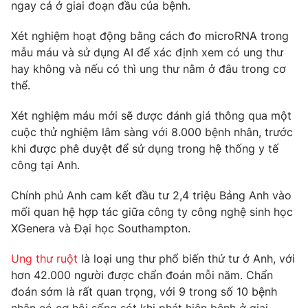
Phim VTV
ngay cả ở giai đoạn đầu của bệnh.
Giải trí
Hậu trường
Xét nghiệm hoạt động bằng cách đo microRNA trong
Điện ảnh
mẫu máu và sử dụng AI để xác định xem có ung thư
Đời sống
Nhân vật
hay không và nếu có thì ung thư nằm ở đâu trong cơ
Âm nhạc
Du lịch
thể.
Khán giả
Giáo dục
Sao
Làm đẹp
Giải sao mai
Xét nghiệm máu mới sẽ được đánh giá thông qua một
Tuyển sinh
cuộc thử nghiệm lâm sàng với 8.000 bệnh nhân, trước
Công nghệ
Chất lượng cuộc sống
khi được phê duyệt để sử dụng trong hệ thống y tế
Học trực tuyến
Hitech Công nghệ tương lai
công tại Anh.
Giao lưu trực tuyến
Sản phẩm
Chính phủ Anh cam kết đầu tư 2,4 triệu Bảng Anh vào
mối quan hệ hợp tác giữa công ty công nghệ sinh học
Lịch phát sóng
Thị trường
XGenera và Đại học Southampton.
Tư vấn
Ung thư ruột
là loại ung thư phổ biến thứ tư ở Anh, với
Chuyên mục khác
hơn 42.000 người được chẩn đoán mỗi năm. Chẩn
Emagazine
Podcast
đoán sớm là rất quan trọng, với 9 trong số 10 bệnh