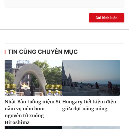
Gửi bình luận
TIN CÙNG CHUYÊN MỤC
Nhật Bản tưởng niệm 81
Hungary tiết kiệm điện
năm vụ ném bom
giữa đợt nắng nóng
nguyên tử xuống
Hiroshima