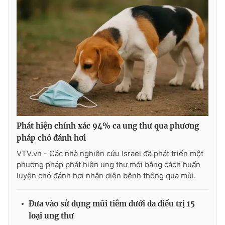
Ðiện thoại Thời báo VTV:
024.66 897 897
Email:
toasoan@vtv.vn
Liên hệ quảng cáo:
024-7300.7108
Phát hiện chính xác 94% ca ung thư qua phương
pháp chó đánh hơi
VTV.vn - Các nhà nghiên cứu Israel đã phát triển một
phương pháp phát hiện ung thư mới bằng cách huấn
luyện chó đánh hơi nhận diện bệnh thông qua mùi.
® Cấm sao chép dưới mọi hình thức nếu không có sự chấp
thuận bằng văn bản. Ghi rõ nguồn VTV.vn khi phát hành lại
thông tin từ website này.
Đưa vào sử dụng mũi tiêm dưới da điều trị 15
loại ung thư