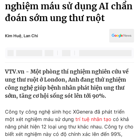
Chính trị
nghiệm máu sử dụng AI chẩn
Truyền hình
đoán sớm ung thư ruột
Văn hóa - Giải trí
Xã hội
Y tế
Đời sống
Kim Huệ, Lan Chi
Pháp luật
Công nghệ
Giáo dục
Y tế
VTV.vn - Một phòng thí nghiệm nghiên cứu về
Thế giới
ung thư ruột ở London, Anh đang thử nghiệm
Tin tức
công nghệ giúp bệnh nhân phát hiện ung thư
Kinh tế
sớm, tăng cơ hội sống sót lên tới 90%.
Thế giới đó đây
Tài chính
Dữ liệu và đời sống
Câu chuyện quốc tế
Công ty công nghệ sinh học XGenera đã phát triển
Thị trường
một xét nghiệm máu sử dụng
trí tuệ nhân tạo
có khả
năng phát hiện 12 loại ung thư khác nhau. Công ty cho
Truyền hình
Góc doanh nghiệp
biết xét nghiệm này có độ chính xác lên đến 99%,