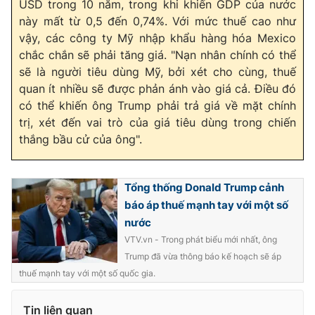
USD
trong 10 năm, trong khi khiến GDP của nước
Ðiện thoại Thời báo VTV:
024.66 897 897
này mất từ ​​0,5 đến 0,74%. Với mức thuế cao như
Email:
toasoan@vtv.vn
vậy, các công ty Mỹ nhập khẩu hàng hóa Mexico
Liên hệ quảng cáo:
024-7300.7108
chắc chắn sẽ phải tăng giá. "Nạn nhân chính có thể
sẽ là người tiêu dùng Mỹ, bởi xét cho cùng, thuế
quan ít nhiều sẽ được phản ánh vào giá cả. Điều đó
có thể khiến ông Trump phải trả giá về mặt chính
trị, xét đến vai trò của giá tiêu dùng trong chiến
thắng bầu cử của ông".
Tổng thống Donald Trump cảnh
báo áp thuế mạnh tay với một số
nước
VTV.vn - Trong phát biểu mới nhất, ông
® Cấm sao chép dưới mọi hình thức nếu không có sự chấp
Trump đã vừa thông báo kế hoạch sẽ áp
thuận bằng văn bản. Ghi rõ nguồn VTV.vn khi phát hành lại
thông tin từ website này.
thuế mạnh tay với một số quốc gia.
Tin liên quan