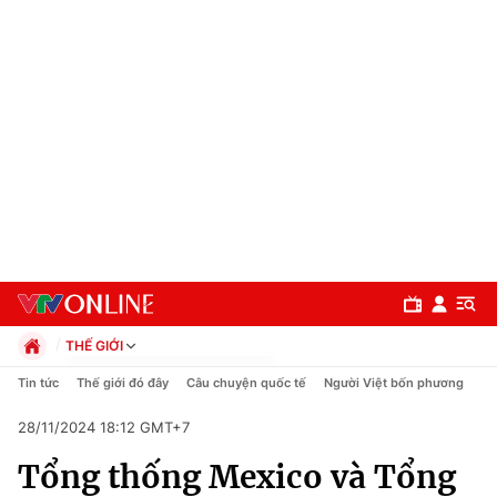
THẾ GIỚI
Chính trị
Tin tức
Thế giới đó đây
Câu chuyện quốc tế
Người Việt bốn phương
Xã hội
28/11/2024 18:12 GMT+7
Pháp luật
Chuyên mục
Kinh tế
Tổng thống Mexico và Tổng
Thể thao