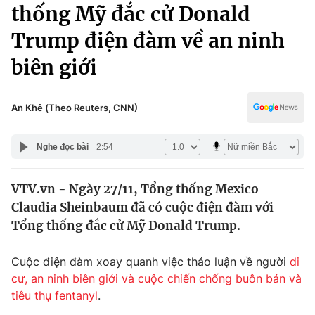
Chính trị
thống Mỹ đắc cử Donald
Truyền hình
Trump điện đàm về an ninh
Văn hóa - Giải trí
Xã hội
Y tế
biên giới
Đời sống
Pháp luật
Công nghệ
Giáo dục
An Khê (Theo Reuters, CNN)
Y tế
Nghe đọc bài
2:54
Thế giới
VTV.vn - Ngày 27/11, Tổng thống Mexico
Tin tức
Claudia Sheinbaum đã có cuộc điện đàm với
Kinh tế
Thế giới đó đây
Tổng thống đắc cử Mỹ Donald Trump.
Tài chính
Dữ liệu và đời sống
Câu chuyện quốc tế
Cuộc điện đàm xoay quanh việc thảo luận về người
di
Thị trường
cư, an ninh biên giới và cuộc chiến chống buôn bán và
Truyền hình
Góc doanh nghiệp
tiêu thụ fentanyl
.