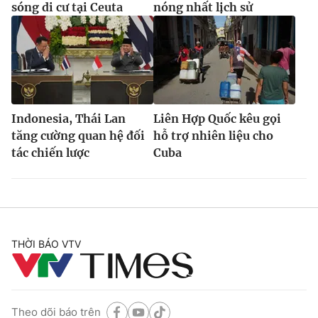
sóng di cư tại Ceuta
nóng nhất lịch sử
Indonesia, Thái Lan
Liên Hợp Quốc kêu gọi
tăng cường quan hệ đối
hỗ trợ nhiên liệu cho
tác chiến lược
Cuba
THỜI BÁO VTV
Theo dõi báo trên