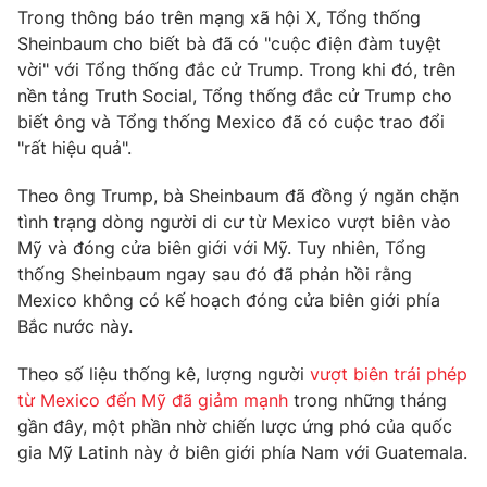
Phim VTV
Trong thông báo trên mạng xã hội X, Tổng thống
Giải trí
Sheinbaum cho biết bà đã có "cuộc điện đàm tuyệt
Hậu trường
Điện ảnh
vời" với Tổng thống đắc cử Trump. Trong khi đó, trên
Đời sống
Nhân vật
nền tảng Truth Social, Tổng thống đắc cử Trump cho
Âm nhạc
biết ông và Tổng thống Mexico đã có cuộc trao đổi
Du lịch
Khán giả
"rất hiệu quả".
Giáo dục
Sao
Làm đẹp
Giải sao mai
Tuyển sinh
Theo ông Trump, bà Sheinbaum đã đồng ý ngăn chặn
Công nghệ
Chất lượng cuộc sống
tình trạng dòng người di cư từ Mexico vượt biên vào
Học trực tuyến
Mỹ và đóng cửa biên giới với Mỹ. Tuy nhiên, Tổng
Hitech Công nghệ tương lai
thống Sheinbaum ngay sau đó đã phản hồi rằng
Giao lưu trực tuyến
Mexico không có kế hoạch đóng cửa biên giới phía
Sản phẩm
Bắc nước này.
Lịch phát sóng
Thị trường
Theo số liệu thống kê, lượng người
vượt biên trái phép
Tư vấn
từ Mexico đến Mỹ đã giảm mạnh
trong những tháng
Chuyên mục khác
gần đây, một phần nhờ chiến lược ứng phó của quốc
gia Mỹ Latinh này ở biên giới phía Nam với Guatemala.
Emagazine
Podcast