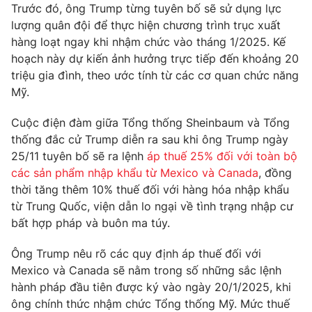
Trước đó, ông Trump từng tuyên bố sẽ sử dụng lực
Photo
Infographic
lượng quân đội để thực hiện chương trình trục xuất
hàng loạt ngay khi nhậm chức vào tháng 1/2025. Kế
hoạch này dự kiến ảnh hưởng trực tiếp đến khoảng 20
Video
Shorts video
triệu gia đình, theo ước tính từ các cơ quan chức năng
Mỹ.
VTV Money
VTV Thể thao
Cuộc điện đàm giữa Tổng thống Sheinbaum và Tổng
thống đắc cử Trump diễn ra sau khi ông Trump ngày
VTV Sức khoẻ
Bất động sản
25/11 tuyên bố sẽ ra lệnh
áp thuế 25% đối với toàn bộ
các sản phẩm nhập khẩu từ Mexico và Canada
, đồng
Thị trường 24h
Tấm lòng Việt
thời tăng thêm 10% thuế đối với hàng hóa nhập khẩu
từ Trung Quốc, viện dẫn lo ngại về tình trạng nhập cư
bất hợp pháp và buôn ma túy.
VTV4
Vươn mình bằng AI
Ông Trump nêu rõ các quy định áp thuế đối với
VTV9
VTV8
Mexico và Canada sẽ nằm trong số những sắc lệnh
hành pháp đầu tiên được ký vào ngày 20/1/2025, khi
ông chính thức nhậm chức Tổng thống Mỹ. Mức thuế
Liên hệ tòa soạn
English