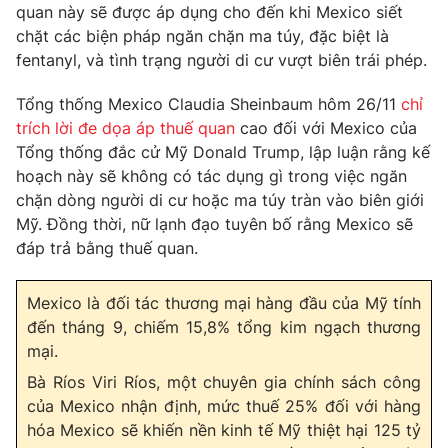
quan này sẽ được áp dụng cho đến khi Mexico siết
chặt các biện pháp ngăn chặn ma túy, đặc biệt là
fentanyl, và tình trạng người di cư vượt biên trái phép.
THỜI BÁO VTV
Tổng thống Mexico Claudia Sheinbaum hôm 26/11
chỉ
trích lời đe dọa áp thuế quan
cao đối với Mexico của
Tổng thống đắc cử Mỹ Donald Trump, lập luận rằng kế
hoạch này sẽ không có tác dụng gì trong việc ngăn
Theo dõi báo trên
chặn dòng người di cư hoặc ma túy tràn vào biên giới
Mỹ. Đồng thời, nữ lạnh đạo tuyên bố rằng Mexico sẽ
đáp trả bằng thuế quan.
Cơ quan chủ quản:
Đài Truyền hình Việt Nam
Cơ quan báo chí:
Thời báo VTV
Mexico là đối tác thương mại hàng đầu của Mỹ tính
Giấy phép hoạt động báo in và báo điện tử số 483/GP-BTTTT
đến tháng 9, chiếm 15,8% tổng kim ngạch thương
cấp ngày 29/12/2023
mại.
Tổng Biên tập:
Vũ Thanh Thủy
Bà Ríos Viri Ríos, một chuyên gia chính sách công
Phó Tổng Biên tập:
Nguyễn Thị Mỹ Hạnh, Phạm Quốc Thắng,
Nguyễn Trọng Ninh
của Mexico nhận định, mức thuế 25% đối với hàng
hóa Mexico sẽ khiến nền kinh tế Mỹ thiệt hại
125 tỷ
Tổng đài VTV:
024.38 355 931 - 024.38 355 932